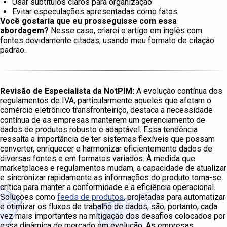
Usar subtítulos claros para organização
Evitar especulações apresentadas como fatos
Você gostaria que eu prosseguisse com essa
abordagem?
Nesse caso, criarei o artigo em inglês com
fontes devidamente citadas, usando meu formato de citação
padrão.
Revisão de Especialista da NotPIM:
A evolução contínua dos
regulamentos de IVA, particularmente aqueles que afetam o
comércio eletrônico transfronteiriço, destaca a necessidade
contínua de as empresas manterem um gerenciamento de
dados de produtos robusto e adaptável. Essa tendência
ressalta a importância de ter sistemas flexíveis que possam
converter, enriquecer e harmonizar eficientemente dados de
diversas fontes e em formatos variados. À medida que
marketplaces e regulamentos mudam, a capacidade de atualizar
e sincronizar rapidamente as informações do produto torna-se
crítica para manter a conformidade e a eficiência operacional.
Soluções como
feeds de produtos
, projetadas para automatizar
e otimizar os fluxos de trabalho de dados, são, portanto, cada
vez mais importantes na mitigação dos desafios colocados por
essa dinâmica de mercado em evolução. As empresas