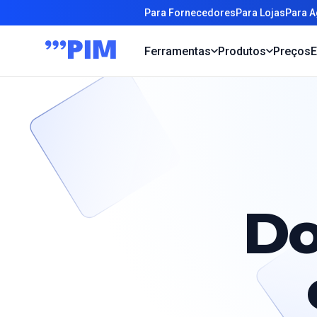
Para Fornecedores
Para Lojas
Para A
Ferramentas
Produtos
Preços
E
Do