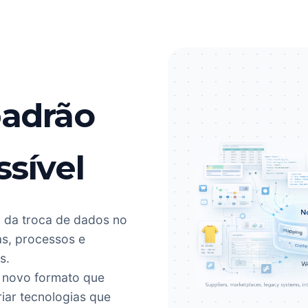
padrão
sível
 da troca de dados no
as, processos e
s.
m novo formato que
riar tecnologias que