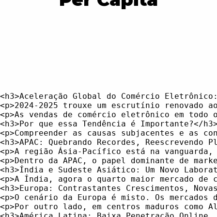
<h3>Aceleração Global do Comércio Eletrônico: Mapeando Potencial, Maturidade e Receita per Capita</h3>
<p>2024-2025 trouxe um escrutínio renovado ao comércio eletrônico global, com dados de mercado destacando contrastes acentuados no crescimento regional, na maturidade dos canais de varejo online e nas lacunas na receita per capita. Embora os números agregados confirmem a expansão de dois dígitos sustentada e uma mudança contínua na compra do consumidor para o digital, eles mascaram disparidades acentuadas no potencial e na preparação estrutural entre as regiões e segmentos.</p>
<p>As vendas de comércio eletrônico em todo o mundo em 2025 são projetadas por várias fontes em uma faixa de US$ 6,86 a 8,3 trilhões de dólares, com estimativas convergindo em torno de uma taxa de crescimento anual de 8%. Este aumento representa quase um aumento de 75% em relação a 2020, refletindo uma mudança fundamental em que o comércio eletrônico agora responde por aproximadamente de um quinto a um quarto de todas as vendas no varejo global. A tendência geral é robusta, mas a imagem granular é matizada por dinâmicas de mercado divergentes, peculiaridades regionais e padrões de adoção de tecnologia (Oberlo, eMarketer, Clearly Payments).</p>
<h3>Por que essa Tendência é Importante?</h3>
<p>Compreender as causas subjacentes e as consequências desse crescimento variado é crucial para a evolução de plataformas de comércio eletrônico, design de marketplaces e, mais criticamente, da infraestrutura de conteúdo que impulsiona o comércio digital. Para equipes de dados de produtos, gerentes de catálogo e provedores de SaaS que atendem ao setor, essa heterogeneidade está moldando tanto os fluxos de trabalho cotidianos - como a integração de itens e a gestão de feeds - quanto a direção estratégica da automação de conteúdo, padronização de catálogos e adoção de ferramentas de IA e sem código.</p>
<h3>APAC: Quebrando Recordes, Reescrevendo Playbooks</h3>
<p>A região Ásia-Pacífico está na vanguarda, combinando uma escala absoluta massiva com algumas das taxas de crescimento compostas anuais mais altas do mundo. Mercados como Índia (CAGR 22,1%), Indonésia (21,9%) e Filipinas (21,6%) ultrapassam várias vezes as médias globais, impulsionados pela adoção de smartphones, por uma base de consumidores jovem e por inovações rápidas em pagamentos. No entanto, embora a China continue sendo o gigante do comércio eletrônico mundial - com mais da metade de todas as vendas de comércio eletrônico no varejo - sua taxa de crescimento diminuiu à medida que o mercado amadurece e a penetração se aproxima do platô.</p>
<p>Dentro da APAC, o papel dominante de marketplaces domésticos e regionais - Alibaba, Lazada, Shopee e, cada vez mais, TikTok Shop - remodelou a forma como os dados de produtos são ingeridos, estruturados e otimizados. Padrões de catálogo baseados em plataformas agora atuam como estruturas quase regulatórias para os comerciantes, definindo tudo, desde os requisitos de imagem até a taxonomia - um fenômeno especialmente acentuado nos mercados emergentes do Sudeste Asiático, onde esses marketplaces são o principal trampolim para PMEs. Para as equipes de conteúdo, isso intensificou a pressão para automatizar a integração e a localização de produtos em requisitos radicalmente diferentes, ao mesmo tempo em que suaviza a tradução de dados entre pontos finais de canais em rápida evolução.</p>
<h3>Índia e Sudeste Asiático: Um Novo Laboratório para a Infraestrutura de Conteúdo</h3>
<p>A Índia, agora o quarto maior mercado de comércio eletrônico do mundo, exemplifica a intersecção de escala e oportunidade <i>greenfield</i>. Com a participação online ainda baixa em relação aos padrões globais, investimentos em feeds de produtos e automação de catálogo são essenciais para reduzir o tempo de chegada ao mercado em um campo hipercompetitivo, onde tanto os campeões domésticos quanto os jogadores globais disputam mercado. Fatores regulatórios e estruturas de políticas locais estão cada vez mais moldando os padrões de dados de catálogo, exigindo pipelines de conteúdo ágeis e mapeamento rápido de campos entre os sistemas. Os mercados do Sudeste Asiático amplificam esses desafios, à medida que a venda em vários marketplaces se torna a norma, e os comerciantes precisam sincronizar variações de catálogos, sinais de cumprimento e estoque em tempo real em escala.</p>
<h3>Europa