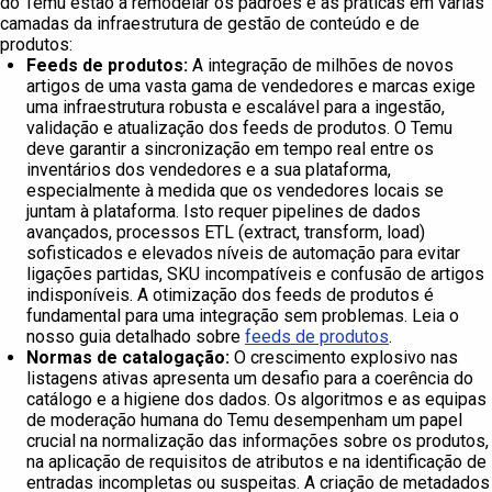
do Temu estão a remodelar os padrões e as práticas em várias
camadas da infraestrutura de gestão de conteúdo e de
produtos:
Feeds de produtos:
A integração de milhões de novos
artigos de uma vasta gama de vendedores e marcas exige
uma infraestrutura robusta e escalável para a ingestão,
validação e atualização dos feeds de produtos. O Temu
deve garantir a sincronização em tempo real entre os
inventários dos vendedores e a sua plataforma,
especialmente à medida que os vendedores locais se
juntam à plataforma. Isto requer pipelines de dados
avançados, processos ETL (extract, transform, load)
sofisticados e elevados níveis de automação para evitar
ligações partidas, SKU incompatíveis e confusão de artigos
indisponíveis. A otimização dos feeds de produtos é
fundamental para uma integração sem problemas. Leia o
nosso guia detalhado sobre
feeds de produtos
.
Normas de catalogação:
O crescimento explosivo nas
listagens ativas apresenta um desafio para a coerência do
catálogo e a higiene dos dados. Os algoritmos e as equipas
de moderação humana do Temu desempenham um papel
crucial na normalização das informações sobre os produtos,
na aplicação de requisitos de atributos e na identificação de
entradas incompletas ou suspeitas. A criação de metadados