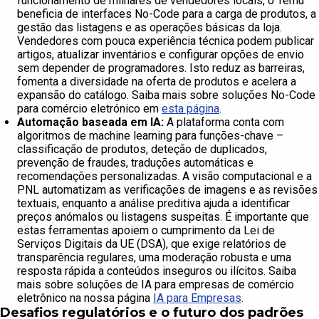
funcionamento de milhares de vendedores locais, o Temu
beneficia de interfaces No-Code para a carga de produtos, a
gestão das listagens e as operações básicas da loja.
Vendedores com pouca experiência técnica podem publicar
artigos, atualizar inventários e configurar opções de envio
sem depender de programadores. Isto reduz as barreiras,
fomenta a diversidade na oferta de produtos e acelera a
expansão do catálogo. Saiba mais sobre soluções No-Code
para comércio eletrónico em
esta página
.
Automação baseada em IA:
A plataforma conta com
algoritmos de machine learning para funções-chave –
classificação de produtos, deteção de duplicados,
prevenção de fraudes, traduções automáticas e
recomendações personalizadas. A visão computacional e a
PNL automatizam as verificações de imagens e as revisões
textuais, enquanto a análise preditiva ajuda a identificar
preços anómalos ou listagens suspeitas. É importante que
estas ferramentas apoiem o cumprimento da Lei de
Serviços Digitais da UE (DSA), que exige relatórios de
transparência regulares, uma moderação robusta e uma
resposta rápida a conteúdos inseguros ou ilícitos. Saiba
mais sobre soluções de IA para empresas de comércio
eletrônico na nossa página
IA para Empresas
.
Desafios regulatórios e o futuro dos padrões