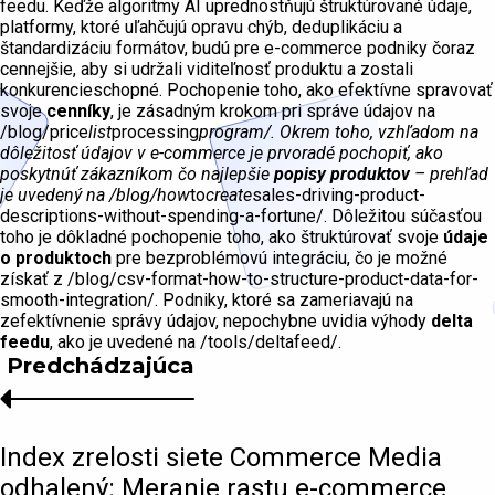
feedu. Keďže algoritmy AI uprednostňujú štruktúrované údaje,
platformy, ktoré uľahčujú opravu chýb, deduplikáciu a
štandardizáciu formátov, budú pre e-commerce podniky čoraz
cennejšie, aby si udržali viditeľnosť produktu a zostali
konkurencieschopné. Pochopenie toho, ako efektívne spravovať
svoje
cenníky
, je zásadným krokom pri správe údajov na
/blog/price
list
processing
program/. Okrem toho, vzhľadom na
dôležitosť údajov v e-commerce je prvoradé pochopiť, ako
poskytnúť zákazníkom čo najlepšie
popisy produktov
– prehľad
je uvedený na /blog/how
to
create
sales-driving-product-
descriptions-without-spending-a-fortune/. Dôležitou súčasťou
toho je dôkladné pochopenie toho, ako štruktúrovať svoje
údaje
o produktoch
pre bezproblémovú integráciu, čo je možné
získať z /blog/csv-format-how-to-structure-product-data-for-
smooth-integration/. Podniky, ktoré sa zameriavajú na
zefektívnenie správy údajov, nepochybne uvidia výhody
delta
feedu
, ako je uvedené na /tools/deltafeed/.
Predchádzajúca
Index zrelosti siete Commerce Media
odhalený: Meranie rastu e-commerce