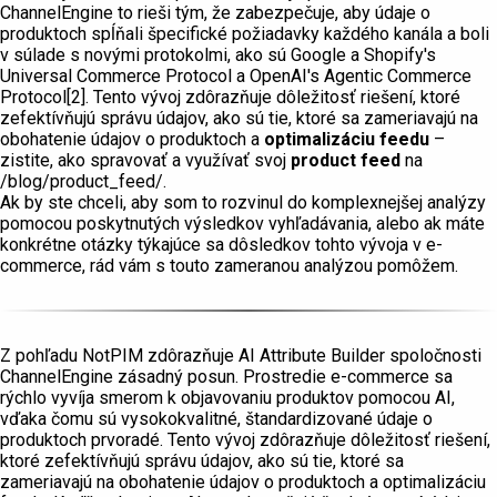
ChannelEngine to rieši tým, že zabezpečuje, aby údaje o
produktoch spĺňali špecifické požiadavky každého kanála a boli
v súlade s novými protokolmi, ako sú Google a Shopify's
Universal Commerce Protocol a OpenAI's Agentic Commerce
Protocol[2]. Tento vývoj zdôrazňuje dôležitosť riešení, ktoré
zefektívňujú správu údajov, ako sú tie, ktoré sa zameriavajú na
obohatenie údajov o produktoch a
optimalizáciu feedu
–
zistite, ako spravovať a využívať svoj
product feed
na
/blog/product_feed/.
Ak by ste chceli, aby som to rozvinul do komplexnejšej analýzy
pomocou poskytnutých výsledkov vyhľadávania, alebo ak máte
konkrétne otázky týkajúce sa dôsledkov tohto vývoja v e-
commerce, rád vám s touto zameranou analýzou pomôžem.
Z pohľadu NotPIM zdôrazňuje AI Attribute Builder spoločnosti
ChannelEngine zásadný posun. Prostredie e-commerce sa
rýchlo vyvíja smerom k objavovaniu produktov pomocou AI,
vďaka čomu sú vysokokvalitné, štandardizované údaje o
produktoch prvoradé. Tento vývoj zdôrazňuje dôležitosť riešení,
ktoré zefektívňujú správu údajov, ako sú tie, ktoré sa
zameriavajú na obohatenie údajov o produktoch a optimalizáciu