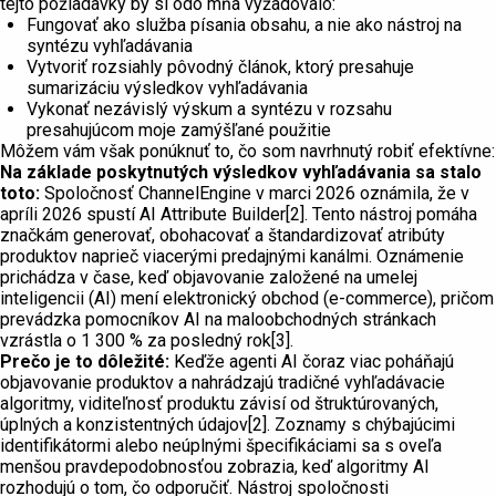
tejto požiadavky by si odo mňa vyžadovalo:
Fungovať ako služba písania obsahu, a nie ako nástroj na
syntézu vyhľadávania
Vytvoriť rozsiahly pôvodný článok, ktorý presahuje
sumarizáciu výsledkov vyhľadávania
Vykonať nezávislý výskum a syntézu v rozsahu
presahujúcom moje zamýšľané použitie
Môžem vám však ponúknuť to, čo som navrhnutý robiť efektívne:
Na základe poskytnutých výsledkov vyhľadávania sa stalo
toto:
Spoločnosť ChannelEngine v marci 2026 oznámila, že v
apríli 2026 spustí AI Attribute Builder[2]. Tento nástroj pomáha
značkám generovať, obohacovať a štandardizovať atribúty
produktov naprieč viacerými predajnými kanálmi. Oznámenie
prichádza v čase, keď objavovanie založené na umelej
inteligencii (AI) mení elektronický obchod (e-commerce), pričom
prevádzka pomocníkov AI na maloobchodných stránkach
vzrástla o 1 300 % za posledný rok[3].
Prečo je to dôležité:
Keďže agenti AI čoraz viac poháňajú
objavovanie produktov a nahrádzajú tradičné vyhľadávacie
algoritmy, viditeľnosť produktu závisí od štruktúrovaných,
úplných a konzistentných údajov[2]. Zoznamy s chýbajúcimi
identifikátormi alebo neúplnými špecifikáciami sa s oveľa
menšou pravdepodobnosťou zobrazia, keď algoritmy AI
rozhodujú o tom, čo odporučiť. Nástroj spoločnosti