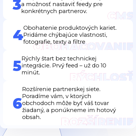
3
a možnosť nastaviť feedy pre
konkrétnych partnerov.
CMS
Obohatenie produktových kariet.
4
Pridáme chýbajúce vlastnosti,
fotografie, texty a filtre
OBOHACOVANIE
Rýchly štart bez technickej
5
integrácie. Prvý feed – už do 10
minút.
RÝCHLOSŤ
Rozšírenie partnerskej siete.
Poradíme vám, v ktorých
6
obchodoch môže byť váš tovar
žiadaný, a ponúkneme im hotový
obsah.
ROZŠÍRENIE