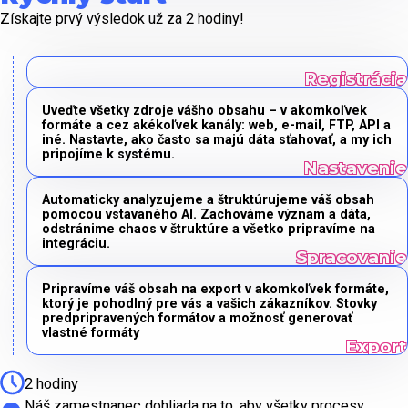
Získajte prvý výsledok už za 2 hodiny!
Uveďte všetky zdroje vášho obsahu – v akomkoľvek
formáte a cez akékoľvek kanály: web, e-mail, FTP, API a
iné. Nastavte, ako často sa majú dáta sťahovať, a my ich
pripojíme k systému.
Automaticky analyzujeme a štruktúrujeme váš obsah
pomocou vstavaného AI. Zachováme význam a dáta,
odstránime chaos v štruktúre a všetko pripravíme na
integráciu.
Pripravíme váš obsah na export v akomkoľvek formáte,
ktorý je pohodlný pre vás a vašich zákazníkov. Stovky
predpripravených formátov a možnosť generovať
vlastné formáty
2 hodiny
Náš zamestnanec dohliada na to, aby všetky procesy