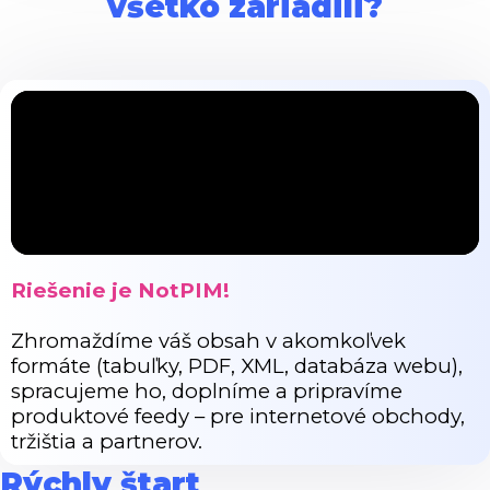
všetko zariadili?
Riešenie je NotPIM!
Zhromaždíme váš obsah v akomkoľvek
formáte (tabuľky, PDF, XML, databáza webu),
spracujeme ho, doplníme a pripravíme
produktové feedy – pre internetové obchody,
tržištia a partnerov.
Rýchly štart