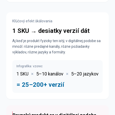
Kľúčový efekt škálovania
1 SKU → desiatky verzií dát
Aj keď je produkt fyzicky ten istý, v digitálnej podobe sa
množí: rôzne predajné kanály, rôzne požiadavky
výkladov, rôzne jazyky a formáty.
Infografika: vzorec
1 SKU
×
5–10 kanálov
×
5–20 jazykov
= 25–200+ verzií