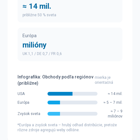
≈ 14 mil.
približne 50 % sveta
Európa
milióny
UK 1,1 / DE 0,7 / FR 0,6
Infografika: Obchody podľa regiónov
mierka je
orientačná
(približne)
USA
≈ 14 mil.
Európa
≈ 5 – 7 mil.
≈ 7 – 9
Zvyšok sveta
miliónov
*Európa a zvyšok sveta – hrubý odhad distribúcie, pretože
rôzne zdroje agregujú weby odlišne.