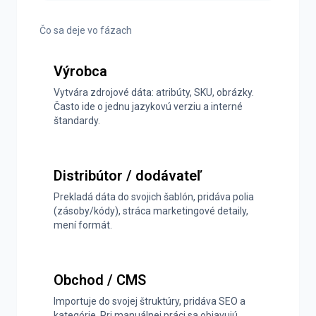
Čo sa deje vo fázach
Výrobca
Vytvára zdrojové dáta: atribúty, SKU, obrázky.
Často ide o jednu jazykovú verziu a interné
štandardy.
Distribútor / dodávateľ
Prekladá dáta do svojich šablón, pridáva polia
(zásoby/kódy), stráca marketingové detaily,
mení formát.
Obchod / CMS
Importuje do svojej štruktúry, pridáva SEO a
kategórie. Pri manuálnej práci sa objavujú