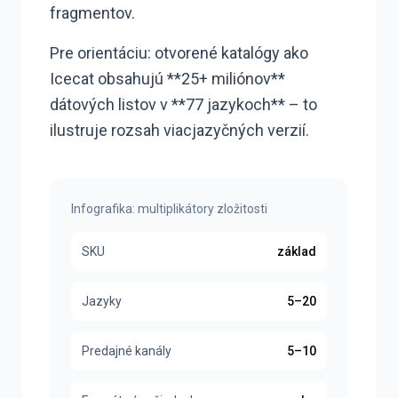
fragmentov.
Pre orientáciu: otvorené katalógy ako
Icecat obsahujú **25+ miliónov**
dátových listov v **77 jazykoch** – to
ilustruje rozsah viacjazyčných verzií.
Infografika: multiplikátory zložitosti
SKU
základ
Jazyky
5–20
Predajné kanály
5–10