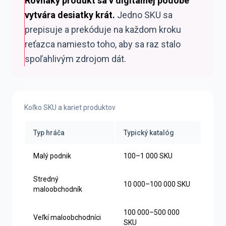
Rovnaký produkt sa v digitálnej podobe
vytvára desiatky krát.
Jedno SKU sa
prepisuje a prekóduje na každom kroku
reťazca namiesto toho, aby sa raz stalo
spoľahlivým zdrojom dát.
Koľko SKU a kariet produktov
Typ hráča
Typický katalóg
Malý podnik
100–1 000 SKU
Stredný
10 000–100 000 SKU
maloobchodník
100 000–500 000
Veľkí maloobchodníci
SKU