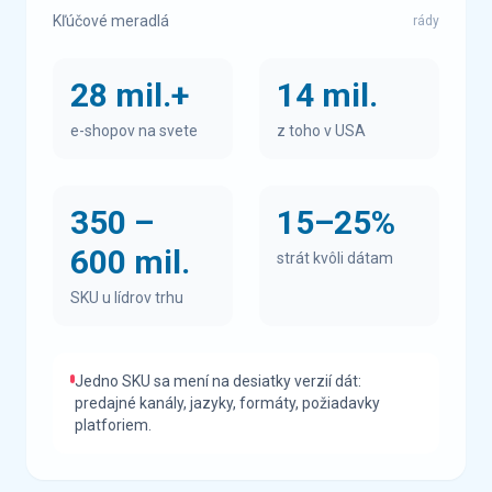
Kľúčové meradlá
rády
28 mil.+
14 mil.
e-shopov na svete
z toho v USA
350 –
15–25%
600 mil.
strát kvôli dátam
SKU u lídrov trhu
Jedno SKU sa mení na desiatky verzií dát:
predajné kanály, jazyky, formáty, požiadavky
platforiem.