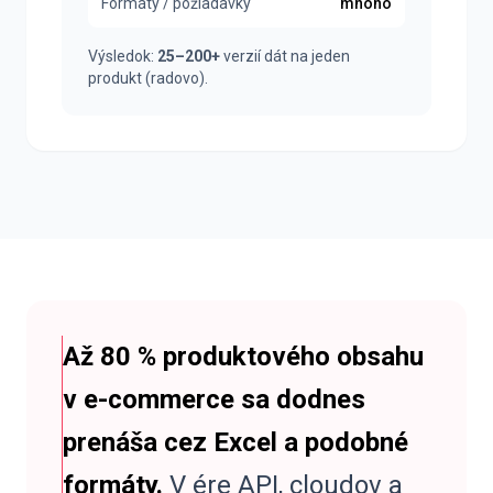
Formáty / požiadavky
mnoho
Výsledok:
25–200+
verzií dát na jeden
produkt (radovo).
Až 80 % produktového obsahu
v e-commerce sa dodnes
prenáša cez Excel a podobné
formáty.
V ére API, cloudov a