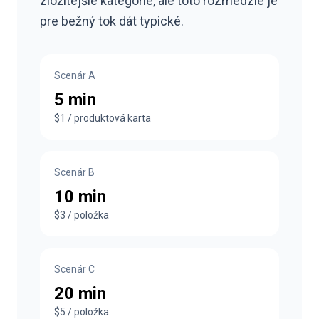
zložitejšie kategórie, ale toto rozmedzie je
pre bežný tok dát typické.
Scenár A
5 min
$1 / produktová karta
Scenár B
10 min
$3 / položka
Scenár C
20 min
$5 / položka