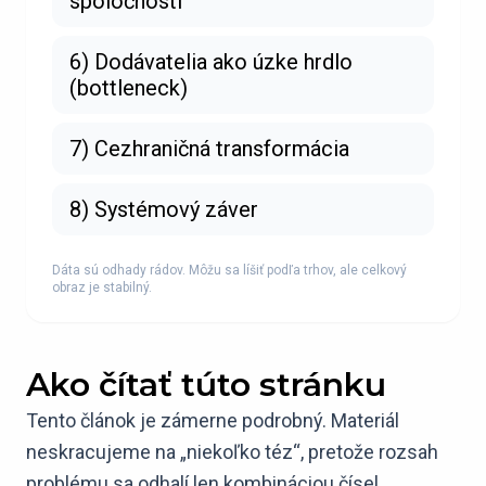
spoločnosti
6) Dodávatelia ako úzke hrdlo
(bottleneck)
7) Cezhraničná transformácia
8) Systémový záver
Dáta sú odhady rádov. Môžu sa líšiť podľa trhov, ale celkový
obraz je stabilný.
Ako čítať túto stránku
Tento článok je zámerne podrobný. Materiál
neskracujeme na „niekoľko téz“, pretože rozsah
problému sa odhalí len kombináciou čísel,