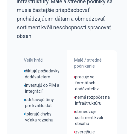
infraštruktúry. Malé a stredné podniky sa
musia častejšie prispôsobovať
prichádzajúcim dátam a obmedzovať
sortiment kvôli neschopnosti spracovať
obsah.
Veľkí hráči
Malé / stredné
podnikanie
diktujú požiadavky
dodávateľom
pracuje vo
formátoch
investujú do PIM a
dodávateľov
integrácií
nemá rozpočet na
udržiavajú tímy
infraštruktúru
pre kvalitu dát
obmedzuje
tolerujú chyby
sortiment kvôli
vďaka rozsahu
obsahu
zverejňuje