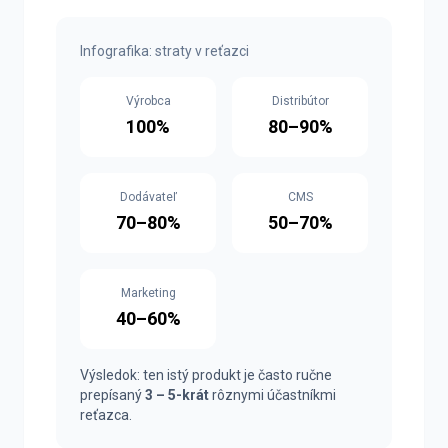
Infografika: straty v reťazci
Výrobca
Distribútor
100%
80–90%
Dodávateľ
CMS
70–80%
50–70%
Marketing
40–60%
Výsledok: ten istý produkt je často ručne
prepísaný
3 – 5-krát
rôznymi účastníkmi
reťazca.