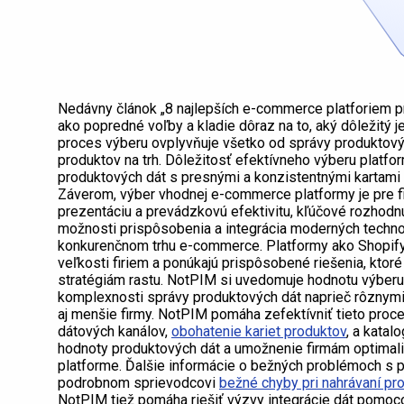
Nedávny článok „8 najlepších e-commerce platforiem 
ako popredné voľby a kladie dôraz na to, aký dôležitý
proces výberu ovplyvňuje všetko od správy produktový
produktov na trh. Dôležitosť efektívneho výberu platf
produktových dát s presnými a konzistentnými kartami
Záverom, výber vhodnej e-commerce platformy je pre fir
prezentáciu a prevádzkovú efektivitu, kľúčové rozhodnu
možnosti prispôsobenia a integrácia moderných technol
konkurenčnom trhu e-commerce. Platformy ako Shopify
veľkosti firiem a ponúkajú prispôsobené riešenia, kt
stratégiám rastu. NotPIM si uvedomuje hodnotu výberu 
komplexnosti správy produktových dát naprieč rôznymi
aj menšie firmy. NotPIM pomáha zefektívniť tieto proc
dátových kanálov,
obohatenie kariet produktov
, a katal
hodnoty produktových dát a umožnenie firmám optimali
platforme. Ďalšie informácie o bežných problémoch s 
podrobnom sprievodcovi
bežné chyby pri nahrávaní pr
NotPIM tiež pomáha riešiť výzvy integrácie dát pomoco