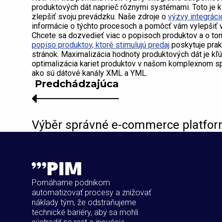
produktových dát naprieč rôznymi systémami. Toto je k
zlepšiť svoju prevádzku. Naše zdroje o
výzvy integráci
informácie o týchto procesoch a pomôcť vám vylepšiť v
Chcete sa dozvedieť viac o popisoch produktov a o to
popiso produktov, ktoré stimulujú predaj
poskytuje prak
stránok. Maximalizácia hodnoty produktových dát je kľ
optimalizácia kariet produktov v našom komplexnom s
ako sú dátové kanály XML a YML.
Predchádzajúca
Výběr správné e-commerce platfor
Pomáhame podnikom
automatizovať procesy a znižovať
náklady tým, že odstraňujeme
technické bariéry, aby sa mohli