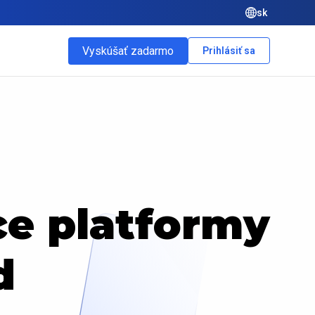
sk
Vyskúšať zadarmo
Prihlásiť sa
e platformy
d