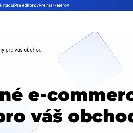
 štúdiá
Pre editorov
Pre marketérov
my pro váš obchod
vné e-commerc
pro váš obcho