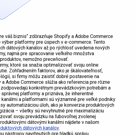
pre váš biznis“ zdôrazňuje Shopify a Adobe Commerce
 je výber platformy pre úspech v e-commerce. Tento
ch dátových kanálov až po rýchlosť uvedenia nových
ormy, najmä pre spracovanie veľkého množstva
 produktov, nemožno preceňovať.
my, ktoré sa snažia optimalizovať svoju online
tie. Zohľadnením faktorov, ako je škálovateľnosť,
ógií, si firmy môžu zaistiť dobré postavenie na
 a Adobe Commerce slúžia ako referencia pre rôzne
oré zodpovedajú konkrétnym prevádzkovým potrebám a
správnej platformy a priznáva, že inherentné
 kanálmi a platformami sú významné pre veľké podniky
esy automatizáciou úloh, ako je konverzia produktových
ogizácia – všetky sú nevyhnutné pre maximalizáciu
zovať svoju prevádzku na ľubovoľnej zvolenej
produktovými dátovými kanálmi nájdete v našom
oduktových dátových kanálov
.
u nástrojov navrhnutých pre hladkú správu