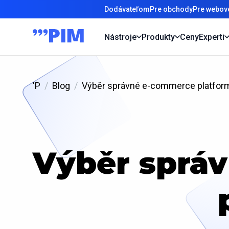
Dodávateľom
Pre obchody
Pre webové
Nástroje
Produkty
Ceny
Experti
'P
Blog
Výběr správné e-commerce platfor
Výběr sprá