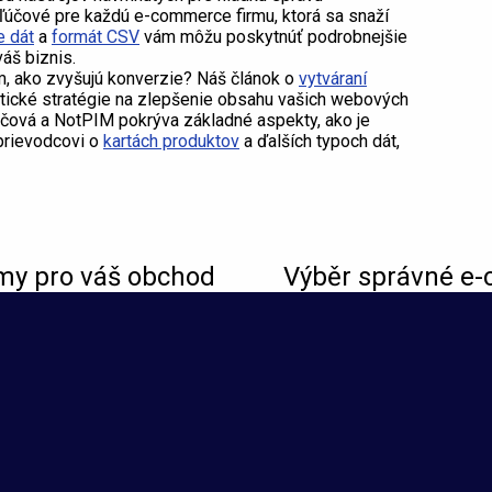
ľúčové pre každú e-commerce firmu, ktorá sa snaží
e dát
a
formát CSV
vám môžu poskytnúť podrobnejšie
áš biznis.
m, ako zvyšujú konverzie? Náš článok o
vytváraní
tické stratégie na zlepšenie obsahu vašich webových
účová a NotPIM pokrýva základné aspekty, ako je
prievodcovi o
kartách produktov
a ďalších typoch dát,
my pro váš obchod
Výběr správné e-