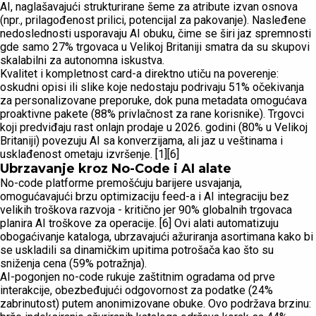
AI, naglašavajući strukturirane šeme za atribute izvan osnova
(npr., prilagođenost prilici, potencijal za pakovanje). Nasleđene
nedoslednosti usporavaju AI obuku, čime se širi jaz spremnosti
gde samo 27% trgovaca u Velikoj Britaniji smatra da su skupovi
skalabilni za autonomna iskustva.
Kvalitet i kompletnost card-a direktno utiču na poverenje:
oskudni opisi ili slike koje nedostaju podrivaju 51% očekivanja
za personalizovane preporuke, dok puna metadata omogućava
proaktivne pakete (88% privlačnost za rane korisnike). Trgovci
koji predviđaju rast onlajn prodaje u 2026. godini (80% u Velikoj
Britaniji) povezuju AI sa konverzijama, ali jaz u veštinama i
usklađenost ometaju izvršenje. [1][6]
Ubrzavanje kroz No-Code i AI alate
No-code platforme premošćuju barijere usvajanja,
omogućavajući brzu optimizaciju feed-a i AI integraciju bez
velikih troškova razvoja - kritično jer 90% globalnih trgovaca
planira AI troškove za operacije. [6] Ovi alati automatizuju
obogaćivanje kataloga, ubrzavajući ažuriranja asortimana kako bi
se uskladili sa dinamičkim upitima potrošača kao što su
sniženja cena (59% potražnja).
AI-pogonjen no-code rukuje zaštitnim ogradama od prve
interakcije, obezbeđujući odgovornost za podatke (24%
zabrinutost) putem anonimizovane obuke. Ovo podržava brzinu: