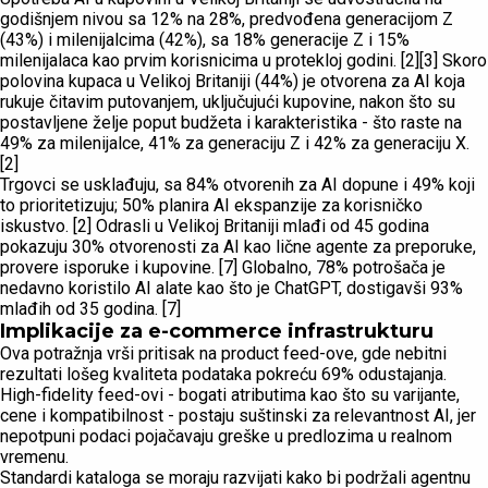
godišnjem nivou sa 12% na 28%, predvođena generacijom Z
(43%) i milenijalcima (42%), sa 18% generacije Z i 15%
milenijalaca kao prvim korisnicima u protekloj godini. [2][3] Skoro
polovina kupaca u Velikoj Britaniji (44%) je otvorena za AI koja
rukuje čitavim putovanjem, uključujući kupovine, nakon što su
postavljene želje poput budžeta i karakteristika - što raste na
49% za milenijalce, 41% za generaciju Z i 42% za generaciju X.
[2]
Trgovci se usklađuju, sa 84% otvorenih za AI dopune i 49% koji
to prioritetizuju; 50% planira AI ekspanzije za korisničko
iskustvo. [2] Odrasli u Velikoj Britaniji mlađi od 45 godina
pokazuju 30% otvorenosti za AI kao lične agente za preporuke,
provere isporuke i kupovine. [7] Globalno, 78% potrošača je
nedavno koristilo AI alate kao što je ChatGPT, dostigavši 93%
mlađih od 35 godina. [7]
Implikacije za e-commerce infrastrukturu
Ova potražnja vrši pritisak na product feed-ove, gde nebitni
rezultati lošeg kvaliteta podataka pokreću 69% odustajanja.
High-fidelity feed-ovi - bogati atributima kao što su varijante,
cene i kompatibilnost - postaju suštinski za relevantnost AI, jer
nepotpuni podaci pojačavaju greške u predlozima u realnom
vremenu.
Standardi kataloga se moraju razvijati kako bi podržali agentnu