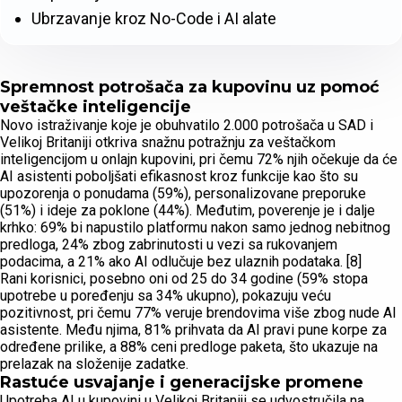
Ubrzavanje kroz No-Code i AI alate
Spremnost potrošača za kupovinu uz pomoć
veštačke inteligencije
Novo istraživanje koje je obuhvatilo 2.000 potrošača u SAD i
Velikoj Britaniji otkriva snažnu potražnju za veštačkom
inteligencijom u onlajn kupovini, pri čemu 72% njih očekuje da će
AI asistenti poboljšati efikasnost kroz funkcije kao što su
upozorenja o ponudama (59%), personalizovane preporuke
(51%) i ideje za poklone (44%). Međutim, poverenje je i dalje
krhko: 69% bi napustilo platformu nakon samo jednog nebitnog
predloga, 24% zbog zabrinutosti u vezi sa rukovanjem
podacima, a 21% ako AI odlučuje bez ulaznih podataka. [8]
Rani korisnici, posebno oni od 25 do 34 godine (59% stopa
upotrebe u poređenju sa 34% ukupno), pokazuju veću
pozitivnost, pri čemu 77% veruje brendovima više zbog nude AI
asistente. Među njima, 81% prihvata da AI pravi pune korpe za
određene prilike, a 88% ceni predloge paketa, što ukazuje na
prelazak na složenije zadatke.
Rastuće usvajanje i generacijske promene
Upotreba AI u kupovini u Velikoj Britaniji se udvostručila na