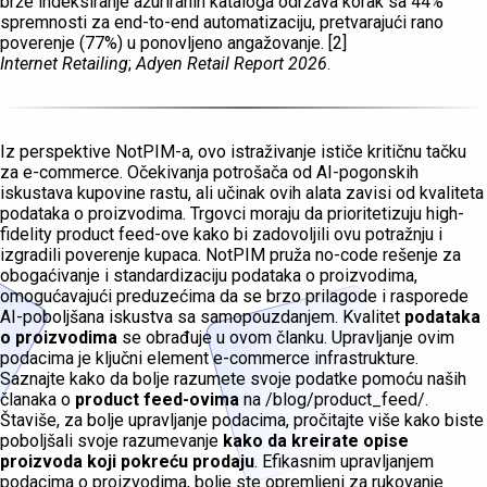
brže indeksiranje ažuriranih kataloga održava korak sa 44%
spremnosti za end-to-end automatizaciju, pretvarajući rano
poverenje (77%) u ponovljeno angažovanje. [2]
Internet Retailing
;
Adyen Retail Report 2026
.
Iz perspektive NotPIM-a, ovo istraživanje ističe kritičnu tačku
za e-commerce. Očekivanja potrošača od AI-pogonskih
iskustava kupovine rastu, ali učinak ovih alata zavisi od kvaliteta
podataka o proizvodima. Trgovci moraju da prioritetizuju high-
fidelity product feed-ove kako bi zadovoljili ovu potražnju i
izgradili poverenje kupaca. NotPIM pruža no-code rešenje za
obogaćivanje i standardizaciju podataka o proizvodima,
omogućavajući preduzećima da se brzo prilagode i rasporede
AI-poboljšana iskustva sa samopouzdanjem. Kvalitet
podataka
o proizvodima
se obrađuje u ovom članku. Upravljanje ovim
podacima je ključni element e-commerce infrastrukture.
Saznajte kako da bolje razumete svoje podatke pomoću naših
članaka o
product feed-ovima
na /blog/product_feed/.
Štaviše, za bolje upravljanje podacima, pročitajte više kako biste
poboljšali svoje razumevanje
kako da kreirate opise
proizvoda koji pokreću prodaju
. Efikasnim upravljanjem
podacima o proizvodima, bolje ste opremljeni za rukovanje