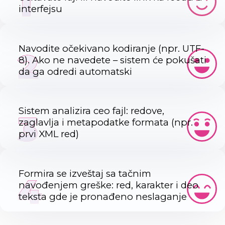
1
interfejsu
Navodite očekivano kodiranje (npr. UTF-
2
8). Ako ne navedete – sistem će pokušati
da ga odredi automatski
Sistem analizira ceo fajl: redove,
3
zaglavlja i metapodatke formata (npr.
prvi XML red)
Formira se izveštaj sa tačnim
4
navođenjem greške: red, karakter i deo
teksta gde je pronađeno neslaganje