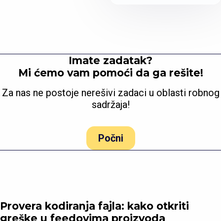
Imate zadatak?
Mi ćemo vam pomoći da ga rešite!
Za nas ne postoje nerešivi zadaci u oblasti robnog
sadržaja!
Počni
Provera kodiranja fajla: kako otkriti
greške u feedovima proizvoda