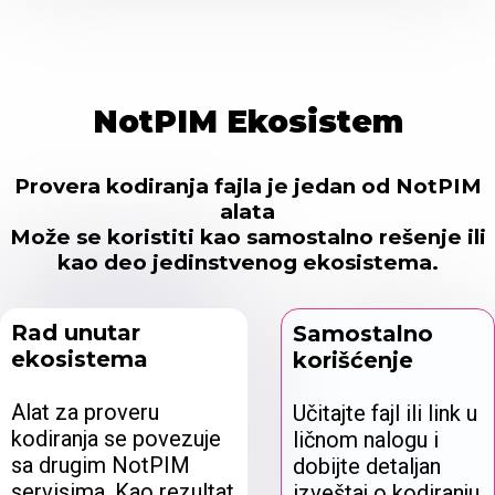
NotPIM Ekosistem
Provera kodiranja fajla je jedan od NotPIM
alata
Može se koristiti kao samostalno rešenje ili
kao deo jedinstvenog ekosistema.
Rad unutar
Samostalno
ekosistema
korišćenje
Alat za proveru
Učitajte fajl ili link u
kodiranja se povezuje
ličnom nalogu i
sa drugim NotPIM
dobijte detaljan
servisima. Kao rezultat
izveštaj o kodiranju