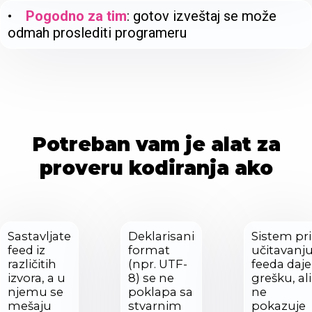
•
Pogodno za tim
: gotov izveštaj se može
odmah proslediti programeru
Potreban vam je alat za
proveru kodiranja ako
Sastavljate
Deklarisani
Sistem pri
feed iz
format
učitavanj
različitih
(npr. UTF-
feeda daje
izvora, a u
8) se ne
grešku, ali
njemu se
poklapa sa
ne
mešaju
stvarnim
pokazuje