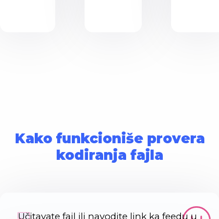
Kako funkcioniše provera
kodiranja fajla
Učitavate fajl ili navodite link ka feedu u