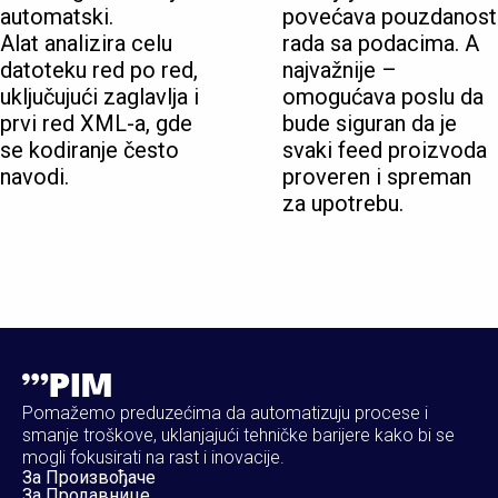
automatski.
povećava pouzdanost
Alat analizira celu
rada sa podacima. A
datoteku red po red,
najvažnije –
uključujući zaglavlja i
omogućava poslu da
prvi red XML-a, gde
bude siguran da je
se kodiranje često
svaki feed proizvoda
navodi.
proveren i spreman
za upotrebu.
Pomažemo preduzećima da automatizuju procese i
smanje troškove, uklanjajući tehničke barijere kako bi se
mogli fokusirati na rast i inovacije.
За Произвођаче
За Продавнице