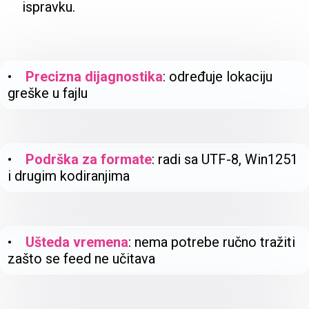
ispravku.
•
Precizna dijagnostika
: određuje lokaciju
greške u fajlu
•
Podrška za formate
: radi sa UTF-8, Win1251
i drugim kodiranjima
•
Ušteda vremena
: nema potrebe ručno tražiti
zašto se feed ne učitava