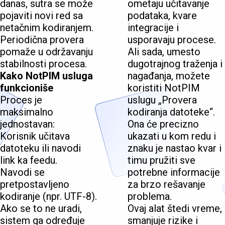
danas, sutra se može
ometaju učitavanje
pojaviti novi red sa
podataka, kvare
netačnim kodiranjem.
integracije i
Periodična provera
usporavaju procese.
pomaže u održavanju
Ali sada, umesto
stabilnosti procesa.
dugotrajnog traženja i
Kako NotPIM usluga
nagađanja, možete
funkcioniše
koristiti NotPIM
Proces je
uslugu „Provera
maksimalno
kodiranja datoteke“.
jednostavan:
Ona će precizno
Korisnik učitava
ukazati u kom redu i
datoteku ili navodi
znaku je nastao kvar i
link ka feedu.
timu pružiti sve
Navodi se
potrebne informacije
pretpostavljeno
za brzo rešavanje
kodiranje (npr. UTF-8).
problema.
Ako se to ne uradi,
Ovaj alat štedi vreme,
sistem ga određuje
smanjuje rizike i