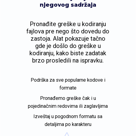
njegovog sadržaja
Pronađite greške u kodiranju
fajlova pre nego što dovedu do
zastoja. Alat pokazuje tačno
gde je došlo do greške u
kodiranju, kako biste zadatak
brzo prosledili na ispravku.
Podrška za sve popularne kodove i
formate
Pronađemo greške čak i u
pojedinačnim redovima ili zaglavljima
Izveštaj u pogodnom formatu sa
detaljima po karakteru