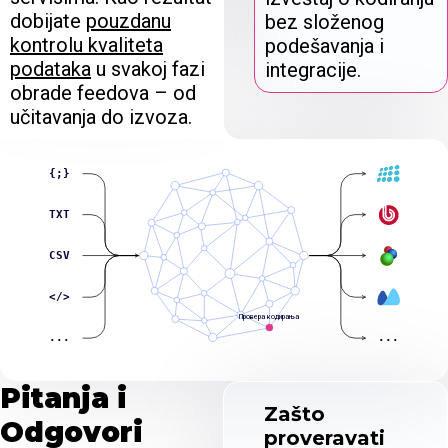
dobijate
pouzdanu
bez složenog
kontrolu kvaliteta
podešavanja i
podataka
u svakoj fazi
integracije.
obrade feedova – od
učitavanja do izvoza.
{;}
TXT
CSV
</>
Провера кодирања
...
...
Pitanja i
Zašto
Odgovori
proveravati