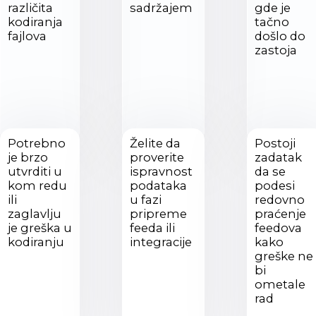
različita
sadržajem
gde je
kodiranja
tačno
fajlova
došlo do
zastoja
Potrebno
Želite da
Postoji
je brzo
proverite
zadatak
utvrditi u
ispravnost
da se
kom redu
podataka
podesi
ili
u fazi
redovno
zaglavlju
pripreme
praćenje
je greška u
feeda ili
feedova
kodiranju
integracije
kako
greške ne
bi
ometale
rad