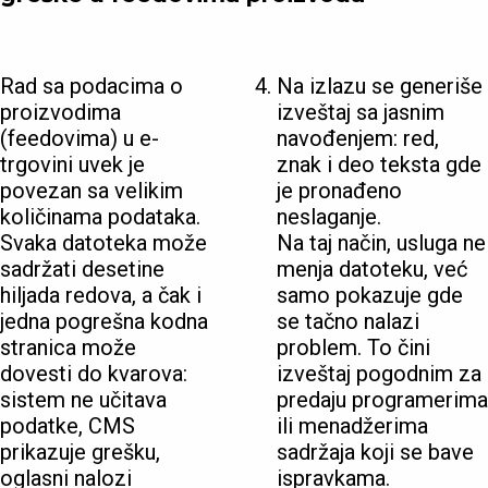
Rad sa podacima o
Na izlazu se generiše
proizvodima
izveštaj sa jasnim
(feedovima) u e-
navođenjem: red,
trgovini uvek je
znak i deo teksta gde
povezan sa velikim
je pronađeno
količinama podataka.
neslaganje.
Svaka datoteka može
Na taj način, usluga ne
sadržati desetine
menja datoteku, već
hiljada redova, a čak i
samo pokazuje gde
jedna pogrešna kodna
se tačno nalazi
stranica može
problem. To čini
dovesti do kvarova:
izveštaj pogodnim za
sistem ne učitava
predaju programerima
podatke, CMS
ili menadžerima
prikazuje grešku,
sadržaja koji se bave
oglasni nalozi
ispravkama.