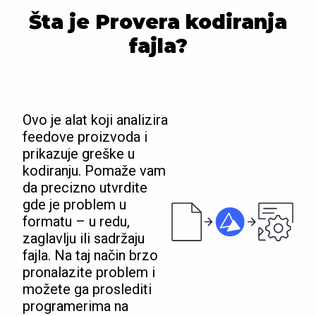
Šta je Provera kodiranja
fajla?
Ovo je alat koji analizira
feedove proizvoda i
prikazuje greške u
kodiranju. Pomaže vam
da precizno utvrdite
gde je problem u
formatu – u redu,
zaglavlju ili sadržaju
fajla. Na taj način brzo
pronalazite problem i
možete ga proslediti
programerima na