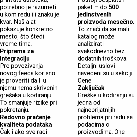
potrebno je razumeti
paket – do
500
u kom redu ili znaku je
jedinstvenih
kvar. Naš alat
proizvoda mesečno
.
pokazuje konkretno
To znači da se mali
mesto, što štedi
katalog može
vreme tima.
analizirati
Priprema za
svakodnevno bez
integraciju
dodatnih troškova.
Pre povezivanja
Detaljni uslovi
novog feeda korisno
navedeni su u sekciji
je proveriti da li u
Cene.
njemu nema skrivenih
Zaključak
grešaka u kodiranju.
Greške u kodiranju su
To smanjuje rizike pri
jedna od
pokretanju.
najneprijatnijih
Redovno praćenje
problema pri radu sa
kvaliteta podataka
podacima o
Čak i ako sve radi
proizvodima. One