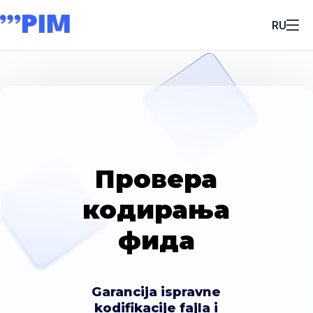
RU
Провера
кодирања
фида
Garancija ispravne
kodifikacije fajla i