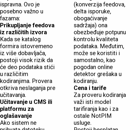
ispravna. Ovo je
(konverzija feedova,
posebno važno u
delta isporuke,
fazama:
obogaćivanje
Prikupljanje feedova
sadržaja) ona
iz različitih izvora
obezbeđuje potpunu
Kada se katalog
kontrolu kvaliteta
formira istovremeno
podataka. Međutim,
iz više dobavljača,
može se koristiti i
postoji visok rizik da
samostalno, kao
će deo podataka stići
pogodan online
u različitim
detektor grešaka u
kodiranjima. Provera
kodiranju.
otkriva neslaganja pre
Cena i tarife
učitavanja.
Za proveru kodiranja
Učitavanje u CMS ili
važi isti model
platformu za
tarifiranja kao i za
oglašavanje
ostale NotPIM
Ako sistem ne
usluge.
prihvata datoteku,
Postoji besplatan