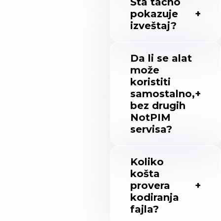
Šta tačno
pokazuje
izveštaj?
Da li se alat
može
koristiti
samostalno,
bez drugih
NotPIM
servisa?
Koliko
košta
provera
kodiranja
fajla?