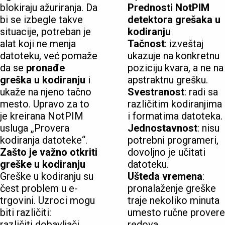
blokiraju ažuriranja. Da
Prednosti NotPIM
bi se izbegle takve
detektora grešaka u
situacije, potreban je
kodiranju
alat koji ne menja
Tačnost
: izveštaj
datoteku, već pomaže
ukazuje na konkretnu
da se
pronađe
poziciju kvara, a ne na
greška u kodiranju
i
apstraktnu grešku.
ukaže na njeno tačno
Svestranost
: radi sa
mesto. Upravo za to
različitim kodiranjima
je kreirana NotPIM
i formatima datoteka.
usluga „Provera
Jednostavnost
: nisu
kodiranja datoteke“.
potrebni programeri,
Zašto je važno otkriti
dovoljno je učitati
greške u kodiranju
datoteku.
Greške u kodiranju su
Ušteda vremena
:
čest problem u e-
pronalaženje greške
trgovini. Uzroci mogu
traje nekoliko minuta
biti različiti:
umesto ručne provere
različiti dobavljači
redova.