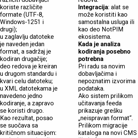
koriste različite
Integracija
: alat se
formate (UTF-8,
može koristiti kao
Windows-1251 i
samostalna usluga ili
drugi);
kao deo NotPIM
u zaglavlju datoteke
ekosistema.
je naveden jedan
Kada je analiza
format, a sadržaj je
kodiranja posebno
kodiran drugačije;
potrebna
deo redova je kreiran
Pri radu sa novim
u drugom standardu i
dobavljačima i
kvari celu datoteku;
nepoznatim izvorima
u XML datotekama je
podataka.
navedeno jedno
Ako sistem prilikom
kodiranje, a zapravo
učitavanja feeda
se koristi drugo.
prikazuje grešku
Kao rezultat, posao
„neispravan format“.
se suočava sa
Prilikom migracije
kritičnom situacijom:
kataloga na novi CMS