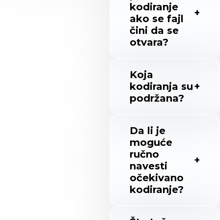
kodiranje
ako se fajl
čini da se
otvara?
Koja
kodiranja su
podržana?
Da li je
moguće
ručno
navesti
očekivano
kodiranje?