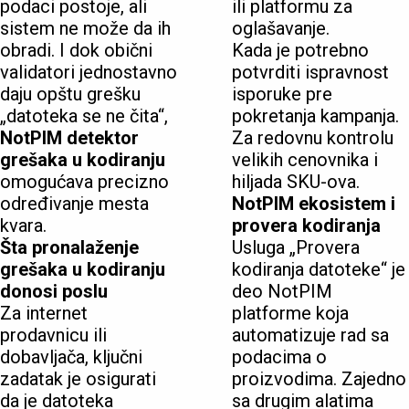
podaci postoje, ali
ili platformu za
sistem ne može da ih
oglašavanje.
obradi. I dok obični
Kada je potrebno
validatori jednostavno
potvrditi ispravnost
daju opštu grešku
isporuke pre
„datoteka se ne čita“,
pokretanja kampanja.
NotPIM detektor
Za redovnu kontrolu
grešaka u kodiranju
velikih cenovnika i
omogućava precizno
hiljada SKU-ova.
određivanje mesta
NotPIM ekosistem i
kvara.
provera kodiranja
Šta pronalaženje
Usluga „Provera
grešaka u kodiranju
kodiranja datoteke“ je
donosi poslu
deo NotPIM
Za internet
platforme koja
prodavnicu ili
automatizuje rad sa
dobavljača, ključni
podacima o
zadatak je osigurati
proizvodima. Zajedno
da je datoteka
sa drugim alatima