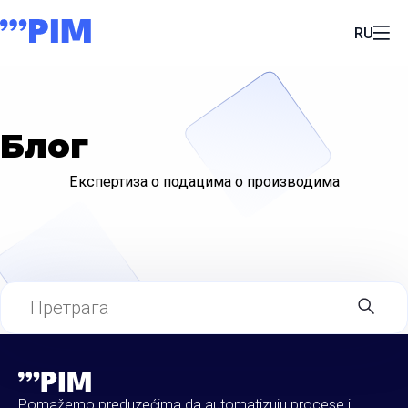
RU
Блог
Експертиза о подацима о производима
Pomažemo preduzećima da automatizuju procese i