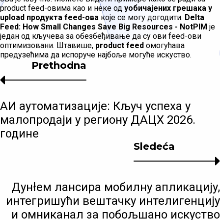
product feed-овима као и неке од
уобичајених грешака у
upload продукта feed-ова
које се могу догодити.
Delta
Feed: How Small Changes Save Big Resources - NotPIM
је
један од кључева за обезбеђивање да су ови feed-ови
оптимизовани. Штавише,
product feed
омогућава
предузећима да испоруче најбоље могуће искуство.
Prethodna
АИ аутоматизације: Кључ успеха у
малопродаји у региону ДАЦХ 2026.
године
Sledeća
Дунłем лансира мобилну апликацију,
интегришући вештачку интелигенцију
и омниканал за побољшано искуство