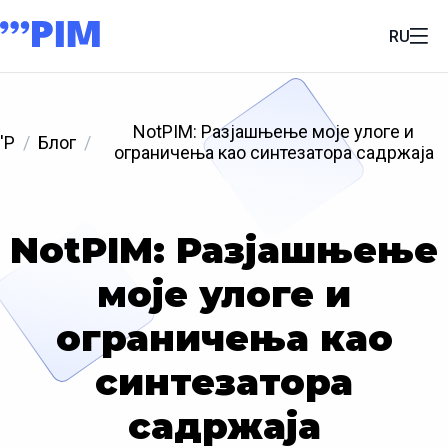
RU
NotPIM: Разјашњење моје улоге и
'P
Блог
ограничења као синтезатора садржаја
NotPIM: Разјашњење
моје улоге и
ограничења као
синтезатора
садржаја