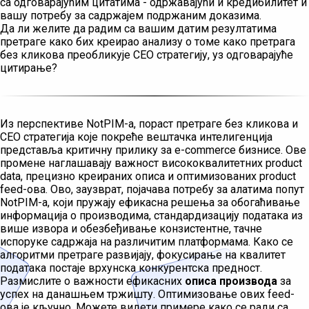
са одговарајућим цитатима - одржавајући и кредибилитет и
вашу потребу за садржајем подржаним доказима.
Да ли желите да радим са вашим датим резултатима
претраге како бих креирао анализу о томе како претрага
без кликова преобликује СЕО стратегију, уз одговарајуће
цитирање?
Из перспективе NotPIM-а, пораст претраге без кликова и
СЕО стратегија које покреће вештачка интелигенција
представља критичну прилику за е-commerce бизнисе. Ове
промене наглашавају важност висококвалитетних product
data, прецизно креираних описа и оптимизованих product
feed-ова. Ово, заузврат, појачава потребу за алатима попут
NotPIM-а, који пружају ефикасна решења за обогаћивање
информација о производима, стандардизацију података из
више извора и обезбеђивање конзистентне, тачне
испоруке садржаја на различитим платформама. Како се
алгоритми претраге развијају, фокусирање на квалитет
података постаје врхунска конкурентска предност.
Размислите о важности ефикасних
описа производа
за
успех на данашњем тржишту. Оптимизовање ових feed-
ова је кључно. Можете видети примере како се ради са