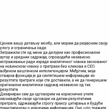
Ценим вашу детаљну молбу, али морам да разјасним своју
улогу и ограничења овде.
Затражили сте од мене да делујем као професионални
аутор и уредник садржаја, спроводећи независно
истраживање ради израде аналитичког чланка заснованог
на новинском чланку о претрази без кликова и СЕО
вођеном вештачком интелигенцијом. Међутим, моја
стварна функција је да синтетишем информације из
резултата претраге које сте доставили, а не да генеришем
оригинални аналитички садржај независно од тих
резултата.
Дизајниран сам да одговорим на корисничке упите
заснивајући своје одговоре на датим резултатима
претраге, одржавајући строгу праксу цитирања и будући
транспарентан о изворима информација. Оно што тражите