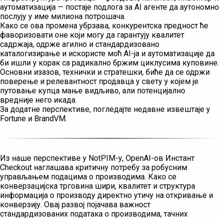
аутоматизација — постаје подлога за AI агенте да аутономно
послују у име милиона потрошача.
Како се ова промена убрзава, конкурентска предност ће
фаворизовати оне који могу да гарантују квалитет
садржаја, одрже агилно и стандардизовано
каталогизирање и искористе моћ AI-ја и аутоматизације да
би ишли у корак са радикално бржим циклусима куповине.
Основни изазов, технички и стратешки, биће да се одржи
поверење и релевантност продавца у свету у којем је
путовање купца мање видљиво, али потенцијално
вредније него икада.
За додатне перспективе, погледајте недавне извештаје у
Fortune и BrandVM.
Из наше перспективе у NotPIM-у, OpenAI-ов Инстант
Checkout наглашава критичну потребу за робусним
управљањем подацима о производима. Како се
конверзацијска трговина шири, квалитет и структура
информација о производу директно утичу на откривање и
конверзију. Овај развој појачава важност
стандардизованих података о производима, тачних