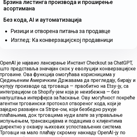
Брзина листинга производа и проширење
асортимана
Без кода, AI и аутоматизација
Ризици и отворена питања за продавце
Изглед: Ка конверзацијској продавници
OpenAI је најавио лансирање Инстант Checkout за ChatGPT,
што представља значајан скок у еволуцији конверзацијске
трговине. Ова функција омогућава корисницима у
Сједињеним Америчким Државама да прегледају, бирају и
купују производе од трговаца — првобитно на Etsy-ју, са
интеграцијом са Shopify-јем која је неизбежна — без
напуштања интерфејса за ћаскање. Ову могућност покреће
агентни трговински протокол отвореног кода, који је
заједно развијен са Stripe-ом, који безбедно рукује
плаћањима, док трговцима нуди алате за управљање
испуњењем, трансакцијама и подацима о клијентима
директно у оквиру њихових успостављених система.
Трговци на мало плаћају скромну накнаду OpenAI-ју по