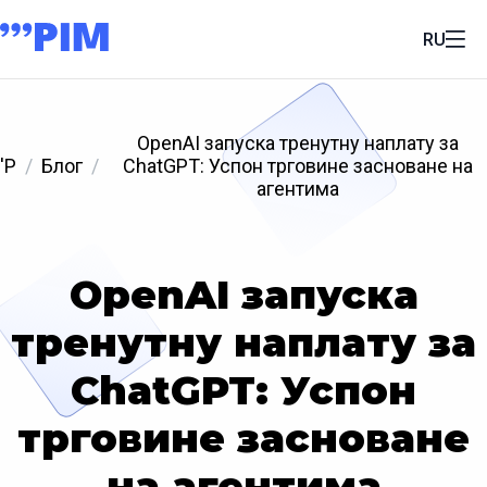
RU
OpenAI запуска тренутну наплату за
'P
Блог
ChatGPT: Успон трговине засноване на
агентима
OpenAI запуска
тренутну наплату за
ChatGPT: Успон
трговине засноване
на агентима