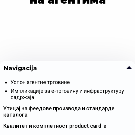
Navigacija
Успон агентне трговине
Импликације за е-трговину и инфраструктуру
садржаја
Утицај на феедове производа и стандарде
каталога
Квалитет и комплетност product card-е