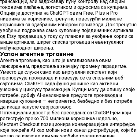
трансакцији, али задржавају пуну контролу над својим
токовима плаћања, логистиком и односима са купцима.
Опција је доступна на ChatGPT-овим Free, Plus и Pro
нивоима за кориснике, тренутно повезујући милионе
корисника са одабраним избором производа. Док тренутно
увођење подржава само куповину појединачних артикала
од Etsy продаваца, у току су планови за увођење корпи са
више артикала, ширег списка трговаца и евентуалног
међународног ширења.
Успон агентне трговине
Агентна трговина, као што је катализована овим
лансирањем, представља значајну промену парадигме.
Уместо да служи само као виртуелни асистент који
препоручује производе и повезује се са спољним веб-
сајтовима, ChatGPT сада функционише као активни
учесник у циклусу трансакција. Купци могу да опишу своје
потребе, добију AI-аналзиране предлоге производа и
изврше куповине — неприметно, безбедно и без потребе
да икада напусте свој разговор.
Потенцијални досег је без преседана: са ChatGPT-јем који
региструје преко 700 милиона корисника недељно,
Инстант Checkout позиционира конверзацијске интерфејсе
које покреће AI као моћан нови канал дистрибуције, који би
могао да изазове или чак заобиђе традиционалне