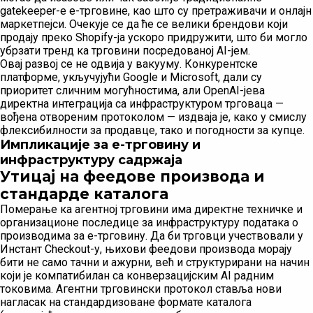
gatekeeper-е е-трговине, као што су претраживачи и онлајн
маркетпејси. Очекује се да ће се велики брендови који
продају преко Shopify-ја ускоро придружити, што би могло
убрзати тренд ка трговини посредованој AI-јем.
Овај развој се не одвија у вакууму. Конкурентске
платформе, укључујући Google и Microsoft, дали су
приоритет сличним могућностима, али OpenAI-јева
директна интеграција са инфраструктуром трговаца —
вођена отвореним протоколом — издваја је, како у смислу
флексибилности за продавце, тако и погодности за купце.
Импликације за е-трговину и
инфраструктуру садржаја
Утицај на феедове производа и
стандарде каталога
Померање ка агентној трговини има директне техничке и
организационе последице за инфраструктуру података о
производима за е-трговину. Да би трговци учествовали у
Инстант Checkout-у, њихови феедови производа морају
бити не само тачни и ажурни, већ и структурирани на начин
који је компатибилан са конверзацијским AI радним
токовима. Агентни трговински протокол ставља нови
нагласак на стандардизоване формате каталога