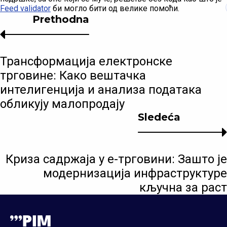
Feed validator
би могло бити од велике помоћи.
Prethodna
Трансформација електронске
трговине: Како вештачка
интелигенција и анализа података
обликују малопродају
Sledeća
Криза садржаја у е-трговини: Зашто је
модернизација инфраструктуре
кључна за раст