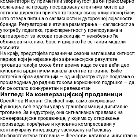
коментатори су приметили забринутост да би прекомерно
ослањање на продају посредовану агентима могло да
поткопа директан приступ трговаца својој клијентској бази,
што отвара питања о сагласности и дугорочној лојалности
бренда. Регулаторна и етичка разматрања — сагласност за
употребу података, транспарентност у препорукама и
одговорност за исходе трансакција — неизбежно ће
обликовати колико брзо и широко ће се такви модели
усвојити.
На крају, предстојећа празнична сезона наглашава хитност:
период који је најважнији за финансијске резултате
трговаца такође може бити време када се све већи део
куповина врши путем каналa агентне трговине. Биће
потребна брза адаптација — од инфраструктуре података о
производима до радних токова корисничке подршке — да
би се остало конкурентан и релевантан.
Изглед: Ка конверзацијској продавници
OpenAI-ов Инстант Checkout није само ажурирање
функција, већ водећи удар у трансформацији дигиталне
трговине. За индустрију, она сигнализира прелазак на
конверзацијске продавнице, у којима су откривање
производа, поређење и куповина компресовани у
континуирану интеракцију засновану на ћаскању.
Инфраструктура трговаца — феедови, каталози, инвентар и