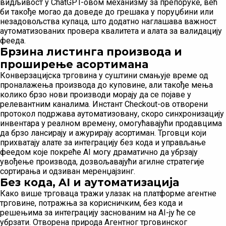
видљивост у ChatGPT-овом механизму за препоруке, већ
би такође могао да доведе до грешака у поруџбини или
незадовољства купаца, што додатно наглашава важност
аутоматизованих провера квалитета и алата за валидацију
фееда.
Брзина листинга производа и
проширење асортимана
Конверзацијска трговина у суштини смањује време од
проналажења производа до куповине, али такође мења
колико брзо нови производи морају да се појаве у
релевантним каналима. Инстант Checkout-ов отворени
протокол подржава аутоматизовану, скоро синхронизацију
инвентара у реалном времену, омогућавајући продавцима
да брзо лансирају и ажурирају асортиман. Трговци који
прихватају алате за интеграцију без кода и управљање
феедом које покреће AI могу драматично да убрзају
увођење производа, дозвољавајући агилне стратегије
сортирања и одзиван меренџајзинг.
Без кода, AI и аутоматизација
Како више трговаца тражи улазак на платформе агентне
трговине, потражња за корисничким, без кода и
решењима за интеграцију заснованим на AI-ју ће се
убрзати. Отворена природа Агентног трговинског