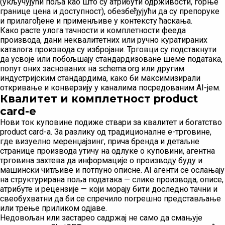
(укључујући поља као што су атрибути одрживости, горње
границе цена и доступност), обезбеђујући да су препоруке
и прилагођене и применљиве у контексту ћаскања.
Како расте улога тачности и комплетности фееда
производа, дани неквалитетних или ручно куратираних
каталога производа су избројани. Трговци су подстакнути
да усвоје или побољшају стандардизоване шеме података,
попут оних заснованих на schema.org или другим
индустријским стандардима, како би максимизирали
откривање и конверзију у каналима посредованим AI-јем.
Квалитет и комплетност product
card-е
Нови ток куповине подиже ствари за квалитет и богатство
product card-а. За разлику од традиционалне е-трговине,
где визуелно меренџајзинг, прича бренда и детаљне
странице производа утичу на одлуке о куповини, агентна
трговина захтева да информације о производу буду и
машински читљиве и потпуно описне. AI агенти се ослањају
на структурирана поља података — слике производа, описе,
атрибуте и рецензије — који морају бити доследно тачни и
свеобухватни да би се спречило погрешно представљање
или трење приликом одјаве.
Недовољан или застарео садржај не само да смањује