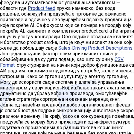
феедова и аутоматизованог управљања каталогом —
области где
Product feed
пружа наменско, без кода
решење, оснажујући предузећа е-трговине да ефикасно
прилагоде и одличне у еволуирајућем пејзажу продавница
које покреће AI. Са фокусом који се помера на продају коју
покреће AI, квалитет и комплетност product card-а ће играти
кључну улогу у конверзији. Ово подиже ствари за квалитет
и богатство product card-а, што је кључни аспект за оне који
желе да побољшају своје
Sales-Driving Product Descriptions
.
Још један кључни фактор, осим привлачних описа, је
обезбеђивање да су дати подаци, као што су они у
CSV
Format
, структурирани на начин који добро функционише са
АИ радним токовима и нуди увид у потребе, жеље и жеље
потрошача. Како се трговци упуштају у агентну трговину,
могу да искористе своје системе и алате за управљање
инвентаром у своју корист. Коришћење таквих алата може
драматично да убрза увођење производа, омогућавајући
агилне стратегије сортирања и одзиван меренџајзинг.
Једна од највећих предности добро организованог фееда
је способност да подржи синхронизацију инвентара у скоро
реалном времену. На крају, како се конкуренција повећава,
предузећа се морају брзо прилагодити од инфраструктуре
података о производима до радних токова корисничке
подршке, за оне који се муче, решење без кода као што је