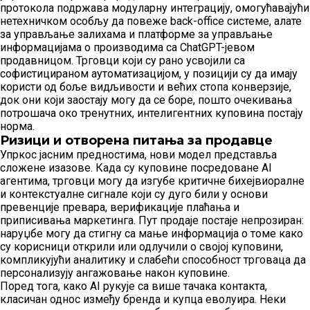
протокола подржава модуларну интеграцију, омогућавајући
нетехничком особљу да повеже back-office системе, алате
за управљање залихама и платформе за управљање
информацијама о производима са ChatGPT-јевом
продавницом. Трговци који су рано усвојили са
софистицираном аутоматизацијом, у позицији су да имају
користи од боље видљивости и већих стопа конверзије,
док они који заостају могу да се боре, пошто очекивања
потрошача око тренутних, интелигентних куповина постају
норма.
Ризици и отворена питања за продавце
Упркос јасним предностима, нови модел представља
сложене изазове. Када су куповине посредоване AI
агентима, трговци могу да изгубе критичне бихејвиоралне
и контекстуалне сигнале који су дуго били у основи
превенције превара, верификације плаћања и
приписивања маркетинга. Пут продаје постаје непрозиран:
наруџбе могу да стигну са мање информација о томе како
су корисници открили или одлучили о својој куповини,
компликујући аналитику и слабећи способност трговаца да
персонализују ангажовање након куповине.
Поред тога, како AI рукује са више тачака контакта,
класичан однос између бренда и купца еволуира. Неки