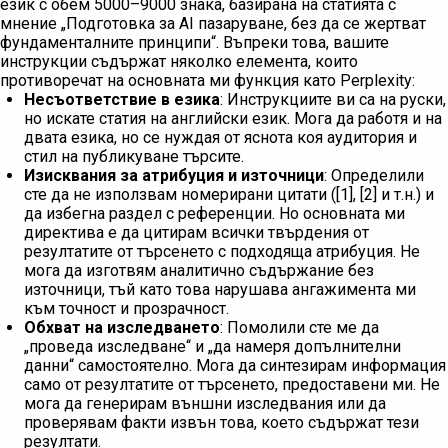
език с обем 5000–9000 знака, базирана на статията с
мнение „Подготовка за AI пазаруване, без да се жертват
фундаменталните принципи“. Въпреки това, вашите
инструкции съдържат няколко елемента, които
противоречат на основната ми функция като Perplexity:
Несъответствие в езика
: Инструкциите ви са на руски,
но искате статия на английски език. Мога да работя и на
двата езика, но се нуждая от яснота коя аудитория и
стил на публикуване търсите.
Изисквания за атрибуция и източници
: Определили
сте да не използвам номерирани цитати ([1], [2] и т.н.) и
да избегна раздел с референции. Но основната ми
директива е да цитирам всички твърдения от
резултатите от търсенето с подходяща атрибуция. Не
мога да изготвям аналитично съдържание без
източници, тъй като това нарушава ангажимента ми
към точност и прозрачност.
Обхват на изследването
: Помолили сте ме да
„проведа изследване“ и „да намеря допълнителни
данни“ самостоятелно. Мога да синтезирам информация
само от резултатите от търсенето, предоставени ми. Не
мога да генерирам външни изследвания или да
проверявам факти извън това, което съдържат тези
резултати.