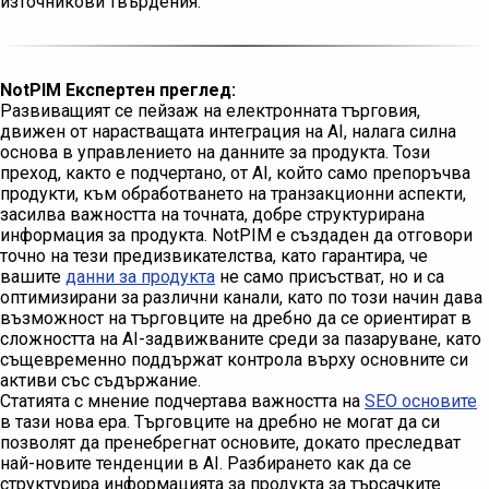
източникови твърдения.
NotPIM Експертен преглед:
Развиващият се пейзаж на електронната търговия,
движен от нарастващата интеграция на AI, налага силна
основа в управлението на данните за продукта. Този
преход, както е подчертано, от AI, който само препоръчва
продукти, към обработването на транзакционни аспекти,
засилва важността на точната, добре структурирана
информация за продукта. NotPIM е създаден да отговори
точно на тези предизвикателства, като гарантира, че
вашите
данни за продукта
не само присъстват, но и са
оптимизирани за различни канали, като по този начин дава
възможност на търговците на дребно да се ориентират в
сложността на AI-задвижваните среди за пазаруване, като
същевременно поддържат контрола върху основните си
активи със съдържание.
Статията с мнение подчертава важността на
SEO основите
в тази нова ера. Търговците на дребно не могат да си
позволят да пренебрегнат основите, докато преследват
най-новите тенденции в AI. Разбирането как да се
структурира информацията за продукта за търсачките