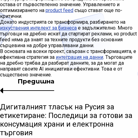
остава от първостепенно значение. Управлението и
оптимизирането на
product feed
също стават още по-
критични.
Докато индустрията се трансформира, разбирането на
изкуствения интелект за бизнеса
е задължително. Много
търговци на дребно искат да стартират реклами, но product
feed няма да знаят за техните продукти без основния
сърцевина на добре управлявани данни.
В основата на всеки проект, свързан с трансформацията, е
ефективна стратегия за
интеграция на данни
. Търговците
на дребно трябва да разбират данните, за да могат да
направят своите AI инициативи ефективни. Това е от
съществено значение.
Предишна
Дигиталният тласък на Русия за
етикетиране: Последици за готови за
консумация храни и електронна
търговия