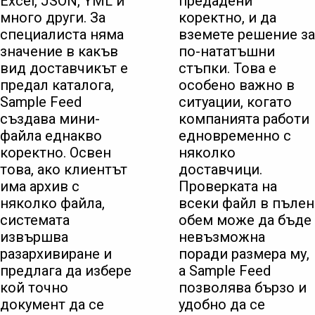
Excel, JSON, YML и
предадени
много други. За
коректно, и да
специалиста няма
вземете решение за
значение в какъв
по-нататъшни
вид доставчикът е
стъпки. Това е
предал каталога,
особено важно в
Sample Feed
ситуации, когато
създава мини-
компанията работи
файла еднакво
едновременно с
коректно. Освен
няколко
това, ако клиентът
доставчици.
има архив с
Проверката на
няколко файла,
всеки файл в пълен
системата
обем може да бъде
извършва
невъзможна
разархивиране и
поради размера му,
предлага да избере
а Sample Feed
кой точно
позволява бързо и
документ да се
удобно да се