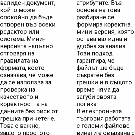
валиден документ,
атрибутите. Въз
който може
основа на това
спокойно да бъде
разбиране се
отворен във всеки
формира коректна
редактор или
мини-версия, която
система. Мини-
остава валидна и
версията напълно
удобна за анализ.
отговаря на
Този подход
правилата на
гарантира, че
формата, което
файлът ще бъде
означава, че може
съкратен без
да се използва за
грешки и в същото
проверка на
време няма да
качеството и
загуби своята
коректността на
логика.
данните без риск от
В електронната
грешка при четене.
търговия работата
Това е важно,
с големи файлове
защото простото
винаги е свързана с