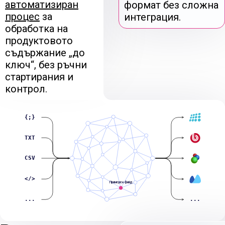
автоматизиран
формат без сложна
процес
за
интеграция.
обработка на
продуктовото
съдържание „до
ключ“, без ръчни
стартирания и
контрол.
{;}
TXT
CSV
</>
Примерен фийд
...
...