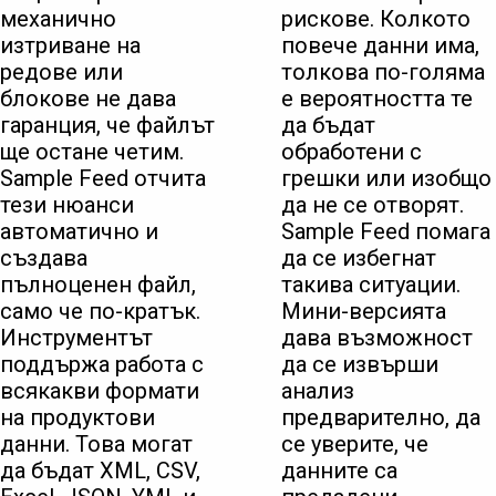
механично
рискове. Колкото
изтриване на
повече данни има,
редове или
толкова по-голяма
блокове не дава
е вероятността те
гаранция, че файлът
да бъдат
ще остане четим.
обработени с
Sample Feed отчита
грешки или изобщо
тези нюанси
да не се отворят.
автоматично и
Sample Feed помага
създава
да се избегнат
пълноценен файл,
такива ситуации.
само че по-кратък.
Мини-версията
Инструментът
дава възможност
поддържа работа с
да се извърши
всякакви формати
анализ
на продуктови
предварително, да
данни. Това могат
се уверите, че
да бъдат XML, CSV,
данните са