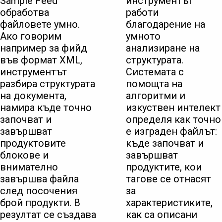
Sample Feed
инструментът
обработва
работи
файловете умно.
благодарение на
Ако говорим
умното
например за фийд
анализиране на
във формат XML,
структурата.
инструментът
Системата с
разбира структурата
помощта на
на документа,
алгоритми и
намира къде точно
изкуствен интелект
започват и
определя как точно
завършват
е изграден файлът:
продуктовите
къде започват и
блокове и
завършват
внимателно
продуктите, кои
завършва файла
тагове се отнасят
след посочения
за
брой продукти. В
характеристиките,
резултат се създава
как са описани