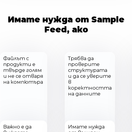
Имате нужда от Sample
Feed, ако
Файлът с
Трябва да
продукти е
проверите
твърде голям
структурата
и не се отваря
и да се уверите
на компютъра
в
коректността
на данните
Важно е да
Имате нужда