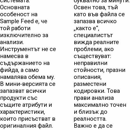
системата.
буквално за минути.
Основната
Освен това, тъй
особеност на
като във файла се
Sample Feed е, че
запазва всичко
той работи
„както е“,
изключително за
специалистът
анализи.
вижда реалните
Инструментът не се
проблеми, ако
намесва в
съществуват:
съдържанието на
неправилни
фийда, а само
стойности, празни
намалява обема му.
описания,
В мини-версията се
разместени
запазват всички
кодировки. Това
продукти със
прави анализа
същите атрибути и
максимално точен
характеристики,
и близък до
които присъстват в
реалността.
оригиналния файл.
Важно е да се