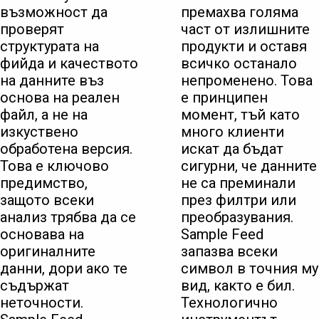
възможност да
премахва голяма
проверят
част от излишните
структурата на
продукти и оставя
фийда и качеството
всичко останало
на данните въз
непроменено. Това
основа на реален
е принципен
файл, а не на
момент, тъй като
изкуствено
много клиенти
обработена версия.
искат да бъдат
Това е ключово
сигурни, че данните
предимство,
не са преминали
защото всеки
през филтри или
анализ трябва да се
преобразувания.
основава на
Sample Feed
оригиналните
запазва всеки
данни, дори ако те
символ в точния му
съдържат
вид, както е бил.
неточности.
Технологично