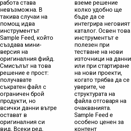
работа става
вземе решение
невъзможна. В
колко удобно ще
такива случаи на
бъде да се
помощ идва
интегрира неговият
инструментът
каталог. Освен това
Sample Feed, който
инструментът е
създава мини-
полезен при
версия на
тестване на нови
оригиналния фийд.
източници на данни
Смисълът на това
или при стартиране
решение е прост:
на нови проекти,
получавате
когато трябва да се
съкратен файл с
уверите, че
ограничен брой
структурата на
продукти, но
файла отговаря на
всички данни вътре
очакванията.
остават в
Sample Feed е
оригиналния си
особено ценен за
вид. Всеки ред,
контент