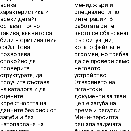
всяка
мениджъри и
характеристика и
специалисти по
всеки детайл
интеграции. В
остават точно
работата си те
такива, каквито са
често се сблъскват
били в оригиналния
със ситуации,
файл. Това
когато файлът е
позволява
огромен, но трябва
спокойно да
да се провери само
проверите
неговото
структурата, да
устройство.
проучите състава
Отварянето на
на каталога и да
гигантски
оцените
документи за тази
коректността на
цел е загуба на
данните без риск от
време и ресурси.
загуби и без
Мини-версията
натоварване на
решава задачата