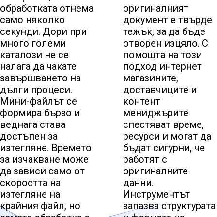
обработката отнема
оригиналният
само няколко
документ е твърде
секунди. Дори при
тежък, за да бъде
много големи
отворен изцяло. С
каталози не се
помощта на този
налага да чакате
подход интернет
завършването на
магазините,
дълги процеси.
доставчиците и
Мини-файлът се
контент
формира бързо и
мениджърите
веднага става
спестяват време,
достъпен за
ресурси и могат да
изтегляне. Времето
бъдат сигурни, че
за изчакване може
работят с
да зависи само от
оригиналните
скоростта на
данни.
изтегляне на
Инструментът
крайния файл, но
запазва структурата