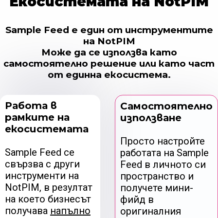
Екосистемата на NotPIM
Sample Feed е един от инструментите
на NotPIM
Може да се използва като
самостоятелно решение или като част
от единна екосистема.
Работа в
Самостоятелно
рамките на
използване
екосистемата
Просто настройте
Sample Feed се
работата на Sample
свързва с други
Feed в личното си
инструменти на
пространство и
NotPIM, в резултат
получете мини-
на което бизнесът
фийд в
получава
напълно
оригиналния