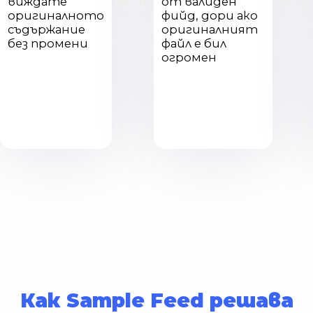
виждате
от валиден
оригиналното
фийд, дори ако
съдържание
оригиналният
без промени
файл е бил
огромен
Как Sample Feed решава