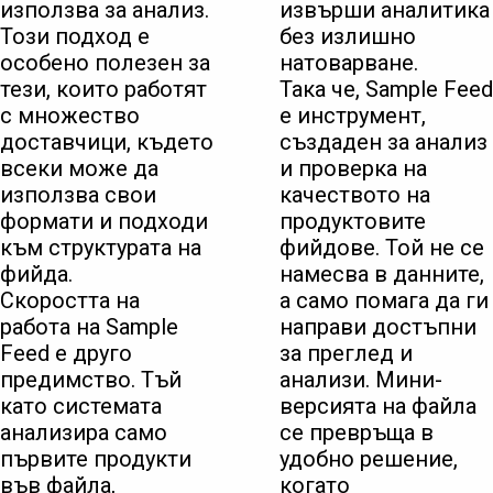
използва за анализ.
извърши аналитика
Този подход е
без излишно
особено полезен за
натоварване.
тези, които работят
Така че, Sample Feed
с множество
е инструмент,
доставчици, където
създаден за анализ
всеки може да
и проверка на
използва свои
качеството на
формати и подходи
продуктовите
към структурата на
фийдове. Той не се
фийда.
намесва в данните,
Скоростта на
а само помага да ги
работа на Sample
направи достъпни
Feed е друго
за преглед и
предимство. Тъй
анализи. Мини-
като системата
версията на файла
анализира само
се превръща в
първите продукти
удобно решение,
във файла,
когато