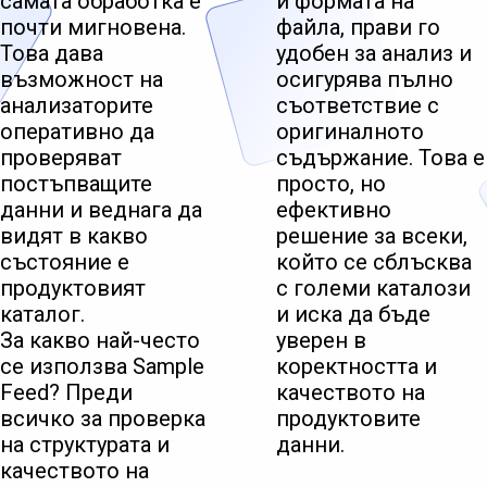
самата обработка е
и формата на
почти мигновена.
файла, прави го
Това дава
удобен за анализ и
възможност на
осигурява пълно
анализаторите
съответствие с
оперативно да
оригиналното
проверяват
съдържание. Това е
постъпващите
просто, но
данни и веднага да
ефективно
видят в какво
решение за всеки,
състояние е
който се сблъсква
продуктовият
с големи каталози
каталог.
и иска да бъде
За какво най-често
уверен в
се използва Sample
коректността и
Feed? Преди
качеството на
всичко за проверка
продуктовите
на структурата и
данни.
качеството на