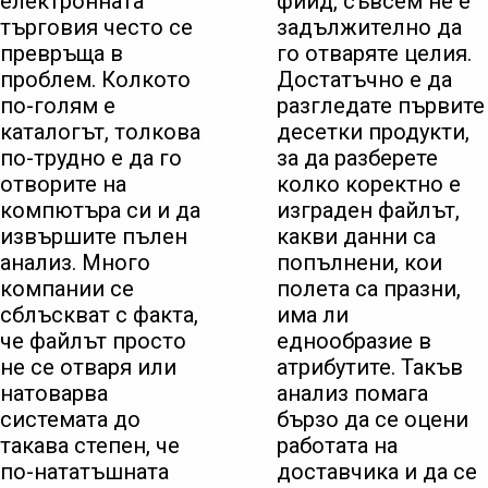
електронната
фийд, съвсем не е
търговия често се
задължително да
превръща в
го отваряте целия.
проблем. Колкото
Достатъчно е да
по-голям е
разгледате първите
каталогът, толкова
десетки продукти,
по-трудно е да го
за да разберете
отворите на
колко коректно е
компютъра си и да
изграден файлът,
извършите пълен
какви данни са
анализ. Много
попълнени, кои
компании се
полета са празни,
сблъскват с факта,
има ли
че файлът просто
еднообразие в
не се отваря или
атрибутите. Такъв
натоварва
анализ помага
системата до
бързо да се оцени
такава степен, че
работата на
по-нататъшната
доставчика и да се