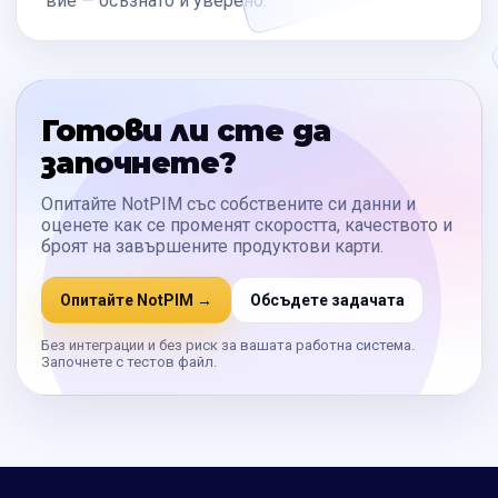
вие — осъзнато и уверено.
Готови ли сте да
започнете?
Опитайте NotPIM със собствените си данни и
оценете как се променят скоростта, качеството и
броят на завършените продуктови карти.
Опитайте NotPIM →
Обсъдете задачата
Без интеграции и без риск за вашата работна система.
Започнете с тестов файл.