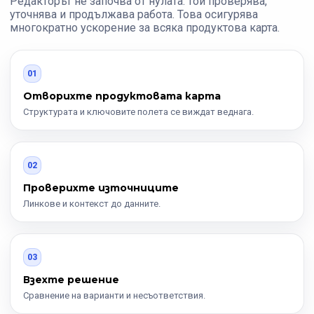
Редакторът не започва от нулата: той проверява,
уточнява и продължава работа. Това осигурява
многократно ускорение за всяка продуктова карта.
01
Отворихте продуктовата карта
Структурата и ключовите полета се виждат веднага.
02
Проверихте източниците
Линкове и контекст до данните.
03
Взехте решение
Сравнение на варианти и несъответствия.