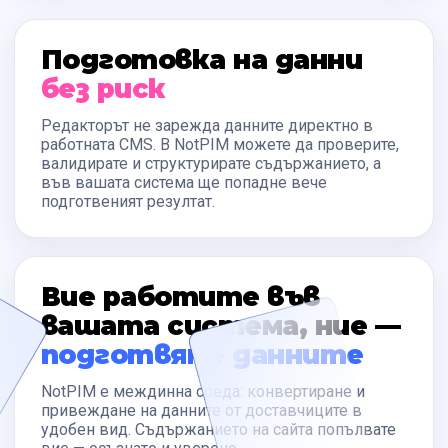
Подготовка на данни
без риск
Редакторът не зарежда данните директно в
работната CMS. В NotPIM можете да проверите,
валидирате и структурирате съдържанието, а
във вашата система ще попадне вече
подготвеният резултат.
Вие работите във
вашата система, ние —
подготвяме данните
NotPIM е междинна среда: конвертиране и
привеждане на данните от доставчиците в
удобен вид. Съдържанието на сайта попълвате