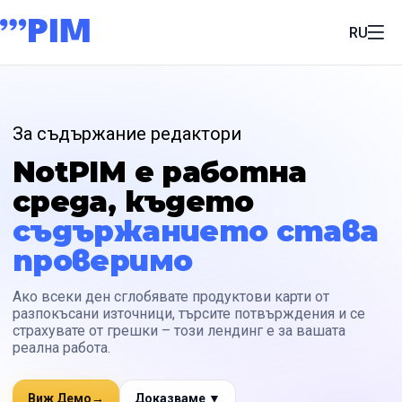
RU
За съдържание редактори
NotPIM е работна
среда, където
съдържанието става
проверимо
Ако всеки ден сглобявате продуктови карти от
разпокъсани източници, търсите потвърждения и се
страхувате от грешки – този лендинг е за вашата
реална работа.
Виж Демо
→
Доказваме ▼