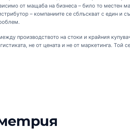
висимо от мащаба на бизнеса – било то местен м
стрибутор – компаниите се сблъскват с един и с
роблем.
между производството на стоки и крайния купувач
гистиката, не от цената и не от маркетинга. Той 
иметрия