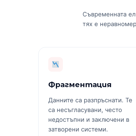
Съвременната еле
тях е неравноме
Фрагментация
Данните са разпръснати. Те
са несъгласувани, често
недостъпни и заключени в
затворени системи.