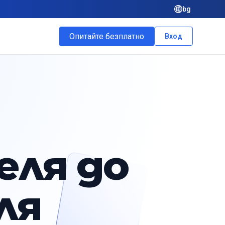
bg
Опитайте безплатно
Вход
еля до
ля