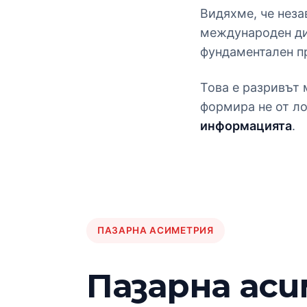
Видяхме, че неза
международен ди
фундаментален п
Това е разривът 
формира не от ло
информацията
.
ПАЗАРНА АСИМЕТРИЯ
Пазарна ас