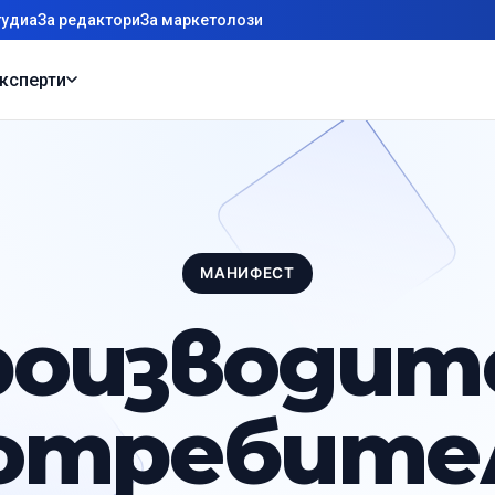
тудиа
За редактори
За маркетолози
ксперти
МАНИФЕСТ
оизводит
отребите