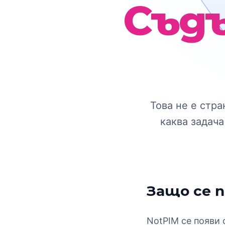
Съд
Това не е стра
каква задача
Защо се п
NotPIM се появи 