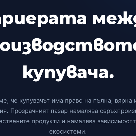
ариерата меж
оизводствот
купувача.
ме, че купувачът има право на пълна, вярна 
я. Прозрачният пазар намалява свръхпроиз
ествените продукти и намалява зависимостт
екосистеми.