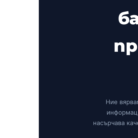
б
пр
Ние вярва
информаци
насърчава кач