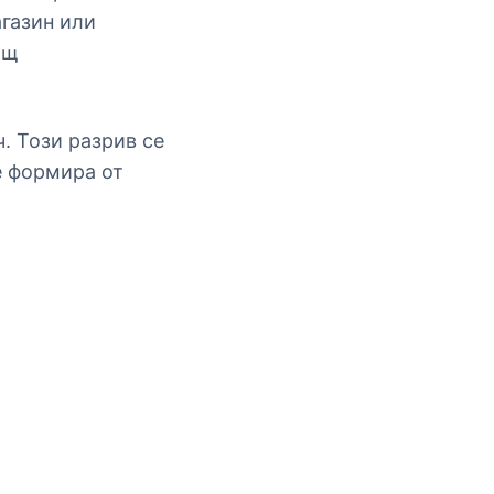
агазин или
ъщ
. Този разрив се
се формира от