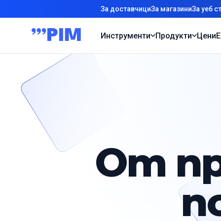
За доставчици
За магазини
За уеб с
Инструменти
Продукти
Цени
Е
От пр
п