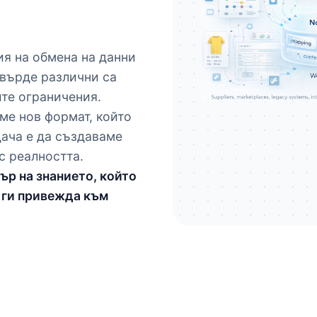
ия на обмена на данни
Твърде различни са
ите ограничения.
аме нов формат, който
дача е да създаваме
с реалността.
тър на знанието, който
 ги привежда към