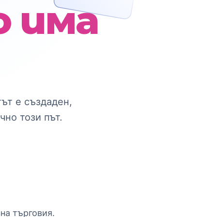
 има
тът е създаден,
чно този път.
на търговия.