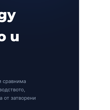
ду
о и
и сравнима
водството,
а от затворени