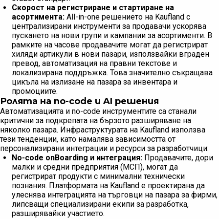
Скорост на регистриране и стартиране на
асортимента:
All-in-one решението на Kaufland с
централизирани инструменти за продавачи ускорява
пускането на нови групи и кампании за асортименти. В
рамките на часове продавачите могат да регистрират
хиляди артикули в нови пазари, използвайки вграден
превод, автоматизация на правни текстове и
локализирана поддръжка. Това значително съкращава
цикъла на излизане на пазара за инвентара и
промоциите.
Ролята на no-code и AI решения
Автоматизацията и no-code инструментите са станали
критични за подкрепата на бързото разширяване на
няколко пазара. Инфраструктурата на Kaufland използва
тези тенденции, като намалява зависимостта от
персонализирани интеграции и ресурси за разработчици:
No-code onBoarding и интеграция:
Продавачите, дори
малки и средни предприятия (МСП), могат да
регистрират продукти с минимални технически
познания. Платформата на Kaufland е проектирана да
улеснява интеграцията на търговци на пазара за фирми,
липсващи специализирани екипи за разработка,
разширявайки участието.