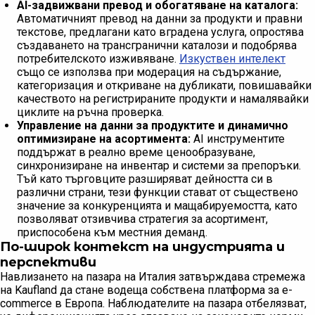
AI-задвижвани превод и обогатяване на каталога:
Автоматичният превод на данни за продукти и правни
текстове, предлагани като вградена услуга, опростява
създаването на трансгранични каталози и подобрява
потребителското изживяване.
Изкуствен интелект
също се използва при модерация на съдържание,
категоризация и откриване на дубликати, повишавайки
качеството на регистрираните продукти и намалявайки
циклите на ръчна проверка.
Управление на данни за продуктите и динамично
оптимизиране на асортимента:
AI инструментите
поддържат в реално време ценообразуване,
синхронизиране на инвентар и системи за препоръки.
Тъй като търговците разширяват дейността си в
различни страни, тези функции стават от съществено
значение за конкуренцията и мащабируемостта, като
позволяват отзивчива стратегия за асортимент,
приспособена към местния деманд.
По-широк контекст на индустрията и
перспективи
Навлизането на пазара на Италия затвърждава стремежа
на Kaufland да стане водеща собствена платформа за e-
commerce в Европа. Наблюдателите на пазара отбелязват,