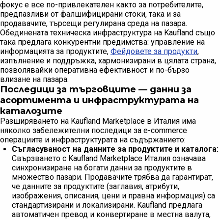
фокус е все по-привлекателен както за потребителите,
предпазливи от фалшифицирани стоки, така и за
продавачите, търсещи регулирана среда на пазара.
Обединената техническа инфраструктура на Kaufland също
така предлага конкурентни предимства: управление на
информацията за продуктите,
Фeйдовете за продукти
,
изпълнение и поддръжка, хармонизирани в цялата страна,
позволявайки оперативна ефективност и по-бързо
влизане на пазара.
Последици за търговците — данни за
асортимента и инфраструктурата на
каталозите
Разширяването на Kaufland Marketplace в Италия има
няколко забележителни последици за e-commerce
операциите и инфраструктурата на съдържанието:
Съгласуваност на данните за продуктите и каталога:
Свързването с Kaufland Marketplace Италия означава
синхронизиране на богати данни за продуктите в
множество пазари. Продавачите трябва да гарантират,
че данните за продуктите (заглавия, атрибути,
изображения, описания, цени и правна информация) са
стандартизирани и локализирани. Kaufland предлага
автоматичен превод и конвертиране в местна валута,