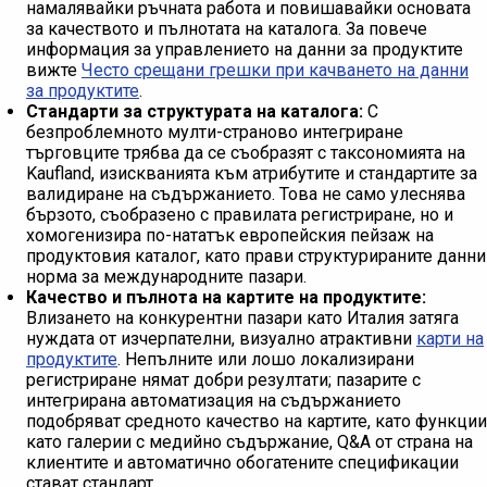
намалявайки ръчната работа и повишавайки основата
за качеството и пълнотата на каталога. За повече
информация за управлението на данни за продуктите
вижте
Често срещани грешки при качването на данни
за продуктите
.
Стандарти за структурата на каталога:
С
безпроблемното мулти-страново интегриране
търговците трябва да се съобразят с таксономията на
Kaufland, изискванията към атрибутите и стандартите за
валидиране на съдържанието. Това не само улеснява
бързото, съобразено с правилата регистриране, но и
хомогенизира по-нататък европейския пейзаж на
продуктовия каталог, като прави структурираните данни
норма за международните пазари.
Качество и пълнота на картите на продуктите:
Влизането на конкурентни пазари като Италия затяга
нуждата от изчерпателни, визуално атрактивни
карти на
продуктите
. Непълните или лошо локализирани
регистриране нямат добри резултати; пазарите с
интегрирана автоматизация на съдържанието
подобряват средното качество на картите, като функции
като галерии с медийно съдържание, Q&A от страна на
клиентите и автоматично обогатените спецификации
стават стандарт.