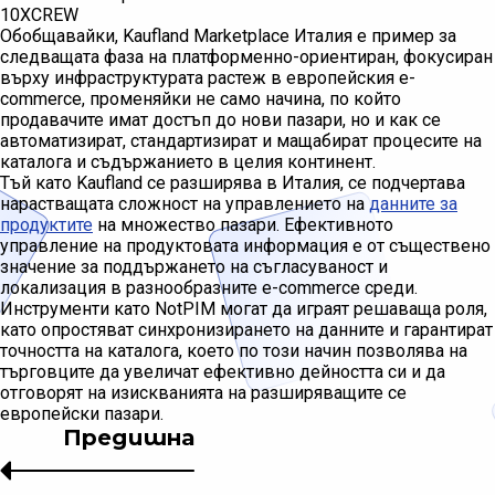
10XCREW
Обобщавайки, Kaufland Marketplace Италия е пример за
следващата фаза на платформенно-ориентиран, фокусиран
върху инфраструктурата растеж в европейския e-
commerce, променяйки не само начина, по който
продавачите имат достъп до нови пазари, но и как се
автоматизират, стандартизират и мащабират процесите на
каталога и съдържанието в целия континент.
Тъй като Kaufland се разширява в Италия, се подчертава
нарастващата сложност на управлението на
данните за
продуктите
на множество пазари. Ефективното
управление на продуктовата информация е от съществено
значение за поддържането на съгласуваност и
локализация в разнообразните e-commerce среди.
Инструменти като NotPIM могат да играят решаваща роля,
като опростяват синхронизирането на данните и гарантират
точността на каталога, което по този начин позволява на
търговците да увеличат ефективно дейността си и да
отговорят на изискванията на разширяващите се
европейски пазари.
Предишна