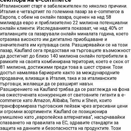
сектора на e-commerce
Италианският старт е забележителен по няколко причини.
Италия е четвъртият по големина пазар за e-commerce в
Европа, с обем на онлайн пазара, оценен на над 58
милиарда евро и приблизително 22 милиона потенциални
онлайн клиенти. Изследванията показват, че над 40% от
италианците са пазарували онлайн миналата година, което
отразява високото им дигитално приобщаване и
значителната им купуваща сила. Разширявайки се на този
пазар, Kaufland сега предоставя на търговците възможност
да достигнат до близо 140 милиона онлайн потребители в
рамките на своята комбинирана територия, което е скок от
81 милиона, достижими преди това в шест страни. Този
достъп намалява бариерите както за международните
продавачи, влизащи в Италия, така и за италианските
търговци, желаещи да се разширят навън.
Разширението на Kaufland трябва да се разглежда на фона
на ожесточената конкуренция от световните гиганти в e-
commerce като Amazon, Alibaba, Temu и Shein, които
трансформираха търговския пейзаж чрез агресивни цени
и огромни асортименти. Kaufland се позиционира
умишлено като „европейска алтернатива“, насърчавайки
спазването на правилата на ЕС, здравите стандарти за
защита на данните и безопасността на продуктите. Този