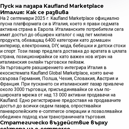
Пуск на пазара Kaufland Marketplace
Италия: Как се развива
На 2 септември 2025 г. Kaufland Marketplace официално
пусна платформата си в Италия, което я прави седмата
активна страна в Европа. Италианските потребители сега
имат достъп до обширен каталог с над пет милиона
продукта, обхващащ 6400 категории като домашен
интериор, електроника, DIY, мода, бебешки и детски стоки
и спорт. Този пазар предлага доставка до вратата в цялата
страна, позиционирайки се като важен нов играч на
италианския онлайн търговски пейзаж.
За търговците разширението интегрира Италия в
екосистемата Kaufland Global Marketplace, която вече
свързва Германия, Полша, Чехия, Словакия, Австрия и
Франция. При пускането си италианският пазар привлече
около 3000 търговци, присъединявайки се към по-
широката мрежа от над 13 000 активни продавачи на
Kaufland. Едно регистриране предоставя на продавачите
достъп до всички седем пазара, опростявайки
паневропейските e-commerce операции и позволявайки
обединен подход към трансграничната търговия.
Стратегическо въздействие върху