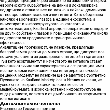
че диференциацията чрез спазване на законовите норми,
европейското обработване на данни и локализирана
поддръжка е станала все по-важна в пейзаж, доминиран
от неевропейски технологични гиганти. Като обединяват
няколко европейски пазара в единна екосистема и
инвестират в инфраструктурата на каталога и
автоматизацията, Kaufland определя оперативни стандарти
за други собствени пазари и повишава очакванията около
подкрепата за продавачите и трансграничната
ефективност.
Аналитиците прогнозират, че пазарите, предлагащи
безпроблемен достъп до много страни, ще диктуват все
повече условията за разширяване на онлайн търговията.
Тъй като асортиментът и качеството на каталога стават
основни отличителни характеристики, а търговците имат
все по-големи изисквания към интегрирани, no-code
решения, моделът на пазарите ще се адаптира съответно.
Пускането на Kaufland Marketplace в Италия показва, че
успехът на пазарите зависи толкова много от
мащабируемата, висококачествена инфраструктура на
съдържанието, колкото и от дълбочината на асортимента
или логистиката.
Допълнително четене:
E-commerce Германия новини