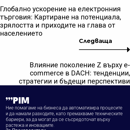
Глобално ускорение на електронния
търговия: Картиране на потенциала,
зрялостта и приходите на глава от
населението
Следваща
Влияние поколение Z върху e-
commerce в DACH: тенденции,
стратегии и бъдещи перспективи
Ние помагаме на бизнеса да автоматизира процесите
и да намали разходите, като премахваме техническите
бариери, за да могат да се съсредоточат върху
растежа и иновациите.