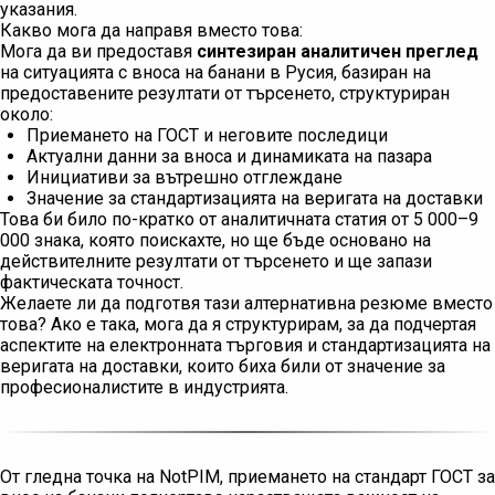
указания.
Какво мога да направя вместо това:
Мога да ви предоставя
синтезиран аналитичен преглед
на ситуацията с вноса на банани в Русия, базиран на
предоставените резултати от търсенето, структуриран
около:
Приемането на ГОСТ и неговите последици
Актуални данни за вноса и динамиката на пазара
Инициативи за вътрешно отглеждане
Значение за стандартизацията на веригата на доставки
Това би било по-кратко от аналитичната статия от 5 000–9
000 знака, която поискахте, но ще бъде основано на
действителните резултати от търсенето и ще запази
фактическата точност.
Желаете ли да подготвя тази алтернативна резюме вместо
това? Ако е така, мога да я структурирам, за да подчертая
аспектите на електронната търговия и стандартизацията на
веригата на доставки, които биха били от значение за
професионалистите в индустрията.
От гледна точка на NotPIM, приемането на стандарт ГОСТ за