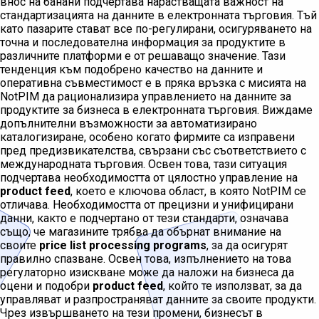
внос на банани подчертава нарастващата важност на
стандартизацията на данните в електронната търговия. Тъй
като пазарите стават все по-регулирани, осигуряването на
точна и последователна информация за продуктите в
различните платформи е от решаващо значение. Тази
тенденция към подобрено качество на данните и
оперативна съвместимост е в пряка връзка с мисията на
NotPIM да рационализира управлението на данните за
продуктите за бизнеса в електронната търговия. Виждаме
допълнителни възможности за автоматизирано
каталогизиране, особено когато фирмите са изправени
пред предизвикателства, свързани със съответствието с
международната търговия. Освен това, тази ситуация
подчертава необходимостта от цялостно управление на
product feed
, което е ключова област, в която NotPIM се
отличава. Необходимостта от прецизни и унифицирани
данни, както е подчертано от тези стандарти, означава
също, че магазините трябва да обърнат внимание на
своите
price list processing programs
, за да осигурят
правилно спазване. Освен това, изпълнението на това
регулаторно изискване може да наложи на бизнеса да
оцени и подобри
product feed
, който те използват, за да
управляват и разпространяват данните за своите продукти.
Чрез извършването на тези промени, бизнесът в