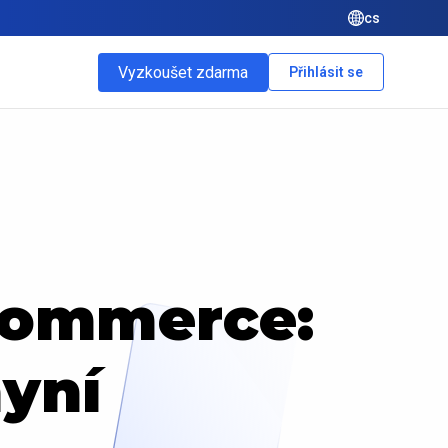
cs
Vyzkoušet zdarma
Přihlásit se
-commerce:
yní