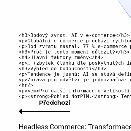
<h3>Bodový zvrat: AI v e-commerce</h3>

<p>Globální e-commerce prochází rychlo
<p>Bod zvratu nastal: 77 % e-commerce 
<h3>Proč je tento moment důležitý</h3>

<h4>Hlavní faktory změny</h4>

<p>… (zbytek článku dle poskytnutých in
<h3>Výhled do budoucnosti</h3>

<p>Tendence je jasná: AI se stává defi
<p>Zpráva pro odvětví je jednoznačná: 
<hr/>

<p><em>Pro další informace o velikosti
Předchozí
Headless Commerce: Transformac