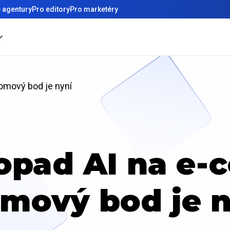
 agentury
Pro editory
Pro marketéry
omový bod je nyní
opad AI na e
omový bod je n