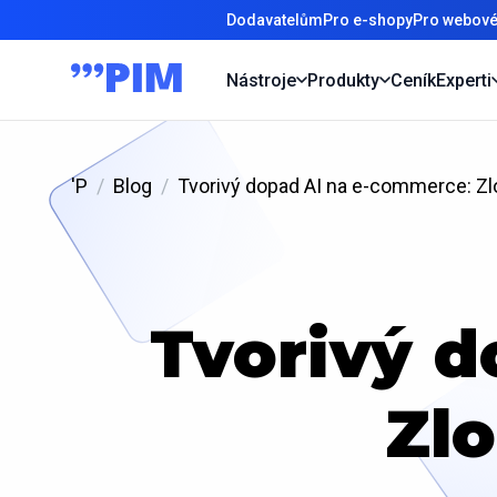
Dodavatelům
Pro e-shopy
Pro webové
Nástroje
Produkty
Ceník
Experti
'P
Blog
Tvorivý dopad AI na e-commerce: Zl
Tvorivý d
Zl