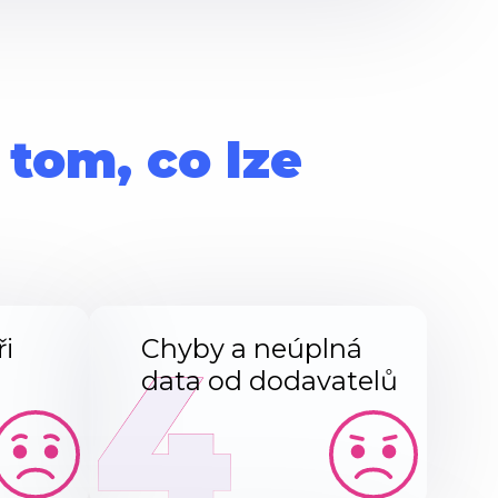
 tom, co lze
4
ři
Chyby a neúplná
data od dodavatelů