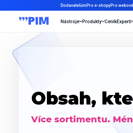
Dodavatelům
Pro e-shopy
Pro webové
Nástroje
Produkty
Ceník
Experti
Obsah, kte
Více sortimentu. Méně