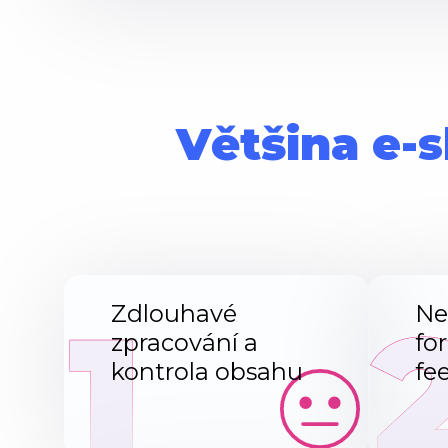
Většina e-s
1
Zdlouhavé
Ne
zpracování a
fo
kontrola obsahu
fe