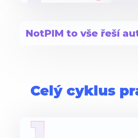
NotPIM to vše řeší au
Celý cyklus p
1