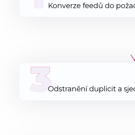
Konverze feedů do pož
3
Odstranění duplicit a sj