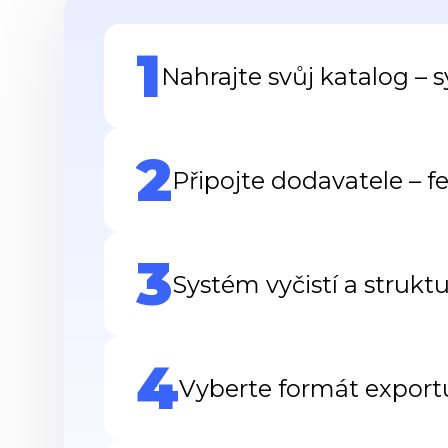
1
Nahrajte svůj katalog – 
2
Připojte dodavatele – f
3
Systém vyčistí a struktu
4
Vyberte formát exportu