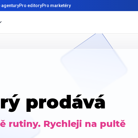
 agentury
Pro editory
Pro marketéry
rý prodává
 rutiny. Rychleji na pultě