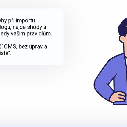
by při importu.
logu, najde shody a
eedy vašim pravidlům.
ší CMS, bez úprav a
stě“.