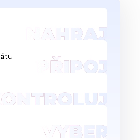
NAHRAJ
mátu
PŘIPOJ
KONTROLUJ
VYBER