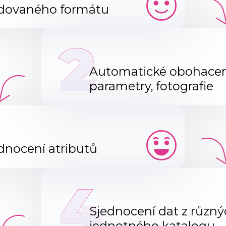
adovaného formátu
2
Automatické obohacení 
parametry, fotografie
ednocení atributů
4
Sjednocení dat z různý
jednotného katalogu