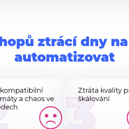
hopů ztrácí dny na
automatizovat
2
3
kompatibilní
Ztráta kvality p
rmáty a chaos ve
škálování
edech