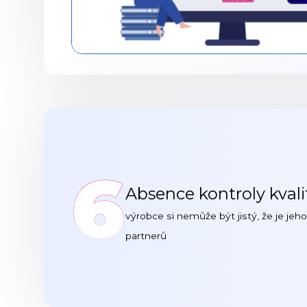
6
Absence kontroly kva
výrobce si nemůže být jistý, že je j
partnerů