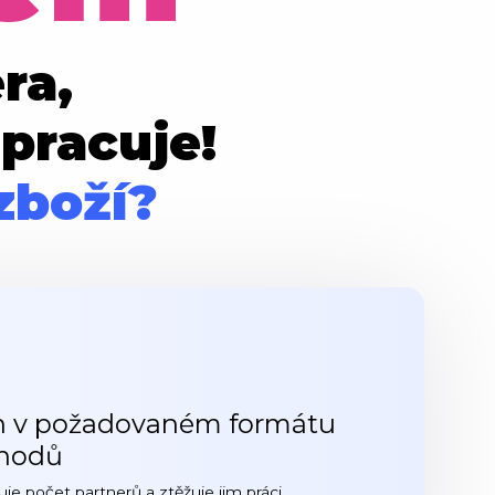
ra,
pracuje!
zboží?
h v požadovaném formátu
chodů
je počet partnerů a ztěžuje jim práci