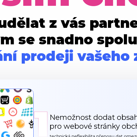
 udělat z vás partne
ým se snadno spolu
ání prodeji vašeho 
1
Nemožnost dodat obsa
pro webové stránky ob
technická neflexibilita přenosu dat omezu