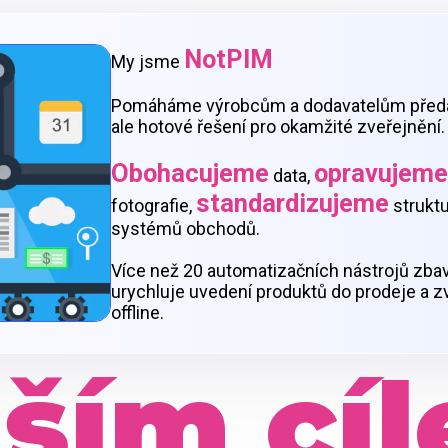
NotPIM
My jsme
Pomáháme výrobcům a dodavatelům předá
ale hotové řešení pro okamžité zveřejnění.
Obohacujeme
opravujeme
data,
standardizujeme
fotografie,
struktu
systémů obchodů.
Více než 20 automatizačních nástrojů zbav
urychluje uvedení produktů do prodeje a zvyš
offline.
ším cí