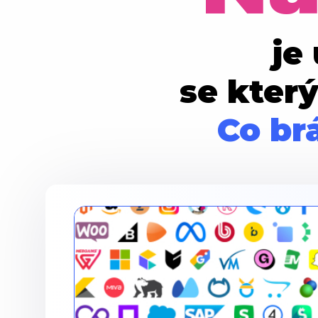
je
se kter
Co br