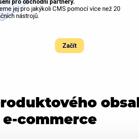
šení pro obchodní partnery.
me jej pro jakýkoli CMS pomocí více než 20
čních nástrojů.
Začít
produktového obsa
v e-commerce