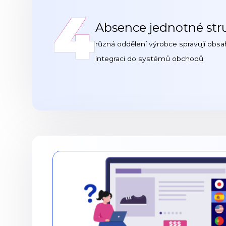
4
Absence jednotné str
různá oddělení výrobce spravují obsa
integraci do systémů obchodů