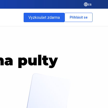
cs
Vyzkoušet zdarma
Přihlásit se
a pulty