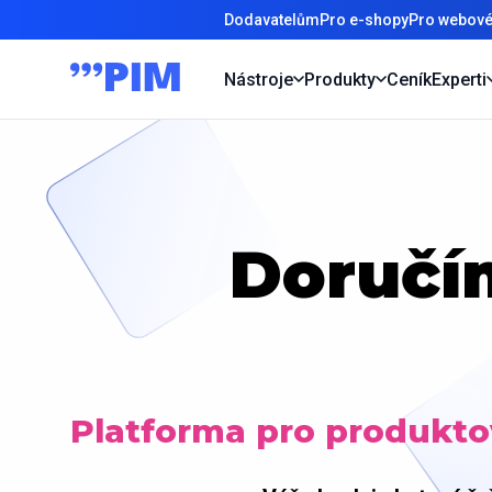
Dodavatelům
Pro e-shopy
Pro webové
Nástroje
Produkty
Ceník
Experti
Doručí
Platforma pro produkt