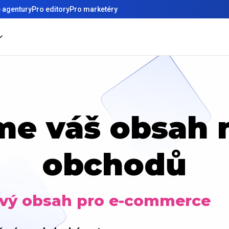
 agentury
Pro editory
Pro marketéry
me váš obsah n
obchodů
ový obsah pro e-commerce