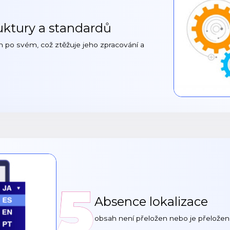
uktury a standardů
h po svém, což ztěžuje jeho zpracování a
5
Absence lokalizace
obsah není přeložen nebo je přeložen n