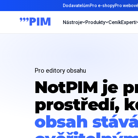
Dodavatelům
Pro e-shopy
Pro webové
Nástroje
Produkty
Ceník
Experti
Pro editory obsahu
NotPIM je p
prostředí, 
obsah stáv