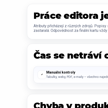
Práce editora j
Atributy přicházejí z různých zdrojů. Popisy
zastaralá. Odpovědnost za finální kartu vždy 
Čas se netráví
Manuální kontroly
Tabulky, weby, PDF, e-maily – všechno najed
Chyba v produ