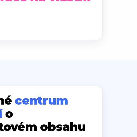
né
centrum
í
o
tovém obsahu