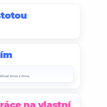
stotou
ním
ěřovat znovu a znovu.
ráce na vlastní