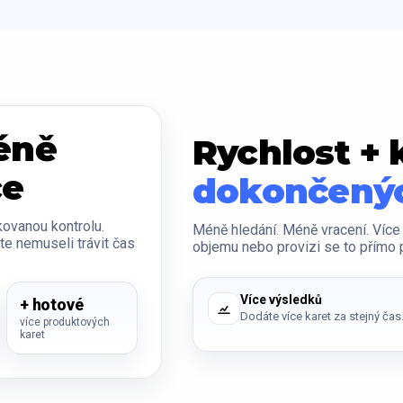
éně
Rychlost + 
ce
dokončenýc
ovanou kontrolu.
Méně hledání. Méně vracení. Více k
e nemuseli trávit čas
objemu nebo provizi se to přímo 
Více výsledků
+ hotové
Dodáte více karet za stejný čas
více produktových
karet