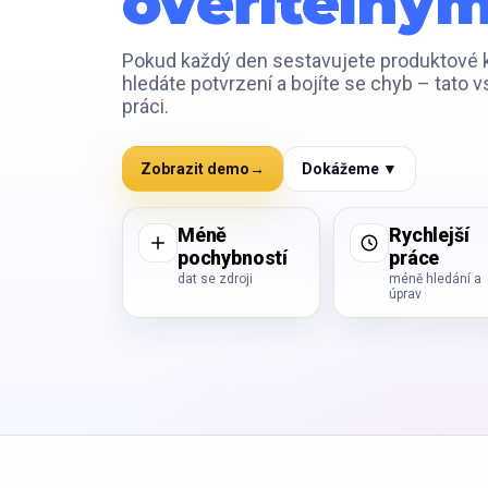
ověřitelný
Pokud každý den sestavujete produktové ka
hledáte potvrzení a bojíte se chyb – tato vs
práci.
Zobrazit demo
→
Dokážeme ▼
Méně
Rychlejší
pochybností
práce
dat se zdroji
méně hledání a
úprav