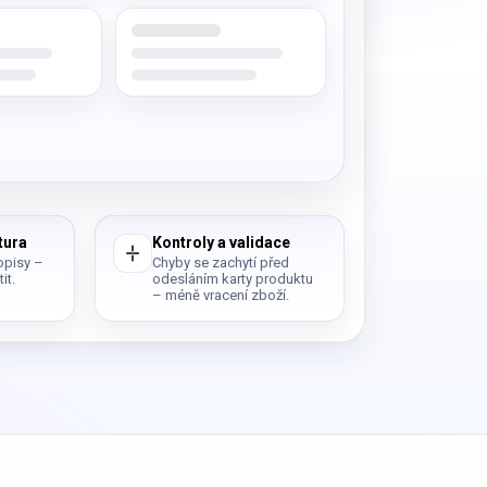
tura
Kontroly a validace
popisy –
Chyby se zachytí před
it.
odesláním karty produktu
– méně vracení zboží.