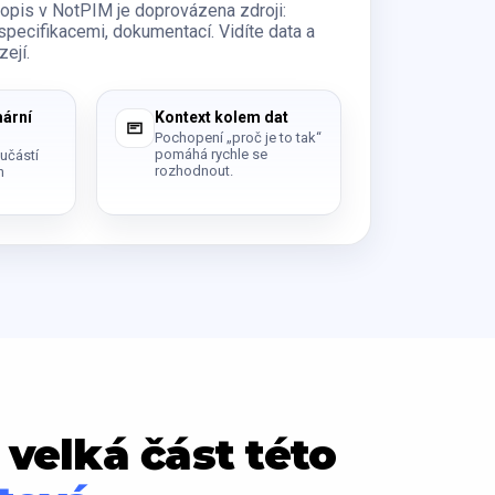
opis v NotPIM je doprovázena zdroji:
 specifikacemi, dokumentací. Vidíte data a
ejí.
mární
Kontext kolem dat
Pochopení „proč je to tak“
pomáhá rychle se
oučástí
rozhodnout.
n
 velká část této