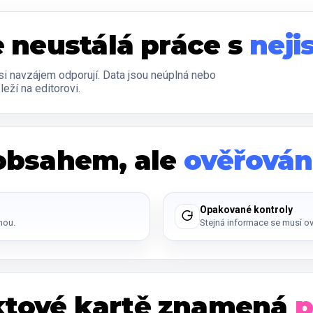
e neustálá práce s
neji
 si navzájem odporují. Data jsou neúplná nebo
leží na editorovi.
 obsahem, ale
ověřová
Opakované kontroly
nou.
Stejná informace se musí ov
ktové kartě znamená
p