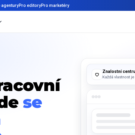
 agentury
Pro editory
Pro marketéry
Znalostní cent
Každá vlastnost je
racovní
kde
se
á