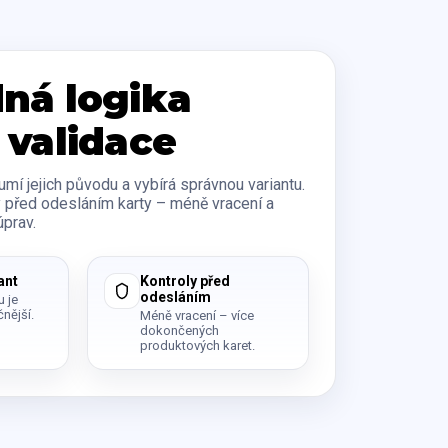
ná logika
 validace
zumí jejich původu a vybírá správnou variantu.
 před odesláním karty – méně vracení a
úprav.
ant
Kontroly před
odesláním
u je
čnější.
Méně vracení – více
dokončených
produktových karet.