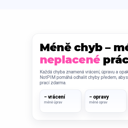
Méně chyb – m
neplacené
prá
Každá chyba znamená vrácení, úpravu a opak
NotPIM pomáhá odhalit chyby předem, abyst
prací zdarma.
− vrácení
− opravy
méně úprav
méně oprav