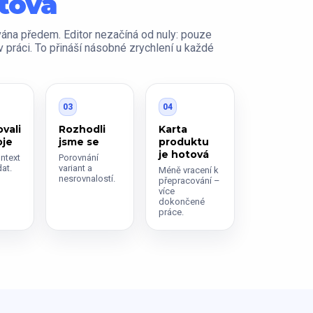
otová
vána předem. Editor nezačíná od nuly: pouze
v práci. To přináší násobné zrychlení u každé
03
04
vali
Rozhodli
Karta
oje
jsme se
produktu
je hotová
ntext
Porovnání
at.
variant a
Méně vracení k
nesrovnalostí.
přepracování –
více
dokončené
práce.