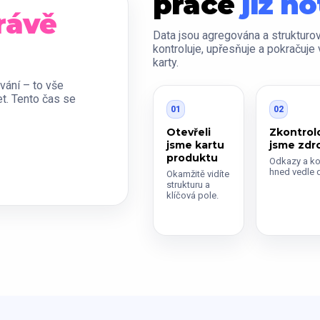
práce
již h
rávě
Data jsou agregována a strukturo
kontroluje, upřesňuje a pokračuje 
karty.
vání – to vše
t. Tento čas se
01
02
Otevřeli
Zkontrolo
jsme kartu
jsme zdr
produktu
Odkazy a ko
hned vedle d
Okamžitě vidíte
strukturu a
klíčová pole.