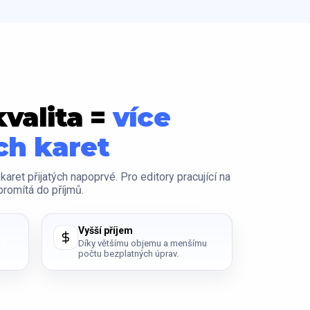
kvalita =
více
h karet
aret přijatých napoprvé. Pro editory pracující na
promítá do příjmů.
Vyšší příjem
.
Díky většímu objemu a menšímu
počtu bezplatných úprav.