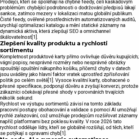
Prodejci, kteří se spoléhají na chybné feedy, čelí kaskádovým
problémům: chybějící podrobnosti o dodržování předpisů lákají
sankce, zatímco mezery v lokalizaci matou globální publikum.
Čisté feedy, ověřené prostřednictvím automatizovaných auditů,
urychlují optimalizaci katalogu a mění statické záznamy na
dynamická aktiva, která zlepšují SEO a omnichannel
škálovatelnost[1].
Zlepšení kvality produktu a rychlosti
sortimentu
Kompletnost produktové karty přímo ovlivňuje důvěru kupujících;
vágní popisy, nesprávné rozměry nebo nesprávné obrázky
spouštějí opuštění nákupního košíku, přičemž chyby v datech
jsou uváděny jako hlavní faktor vratek uprostřed zpřísňování
politik po celém světě[1]. Vysoce kvalitní karty, obohacené o
přesné specifikace, podporují důvěru a zvyšují konverzi, protože
zákazníci očekávají přesné shody v porovnáních trvajících
několik sekund.
Rychlost ve výstupu sortimentů závisí na tomto základu:
pracovní postupy obohacování a validace s pomocí AI umožňují
rychlé zařazování, což umožňuje prodejcům rozšiřovat záznamy
napříč platformami bez poklesu kvality. V roce 2026 tato
rychlost odděluje lídry, kteří se globálně rozšiřují, od těch, kteří
se potýkají s opravami chyb[1].