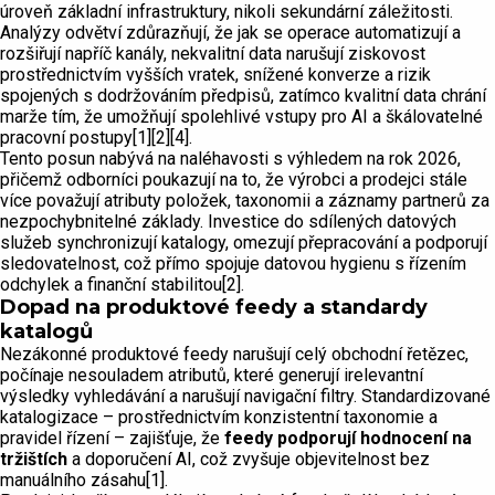
úroveň základní infrastruktury, nikoli sekundární záležitosti.
Analýzy odvětví zdůrazňují, že jak se operace automatizují a
rozšiřují napříč kanály, nekvalitní data narušují ziskovost
prostřednictvím vyšších vratek, snížené konverze a rizik
spojených s dodržováním předpisů, zatímco kvalitní data chrání
marže tím, že umožňují spolehlivé vstupy pro AI a škálovatelné
pracovní postupy[1][2][4].
Tento posun nabývá na naléhavosti s výhledem na rok 2026,
přičemž odborníci poukazují na to, že výrobci a prodejci stále
více považují atributy položek, taxonomii a záznamy partnerů za
nezpochybnitelné základy. Investice do sdílených datových
služeb synchronizují katalogy, omezují přepracování a podporují
sledovatelnost, což přímo spojuje datovou hygienu s řízením
odchylek a finanční stabilitou[2].
Dopad na produktové feedy a standardy
katalogů
Nezákonné produktové feedy narušují celý obchodní řetězec,
počínaje nesouladem atributů, které generují irelevantní
výsledky vyhledávání a narušují navigační filtry. Standardizované
katalogizace – prostřednictvím konzistentní taxonomie a
pravidel řízení – zajišťuje, že
feedy podporují hodnocení na
tržištích
a doporučení AI, což zvyšuje objevitelnost bez
manuálního zásahu[1].