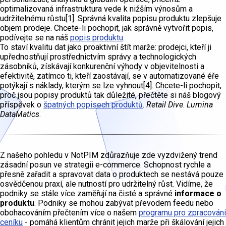
optimalizovaná infrastruktura vede k nižším výnosům a
udržitelnému růstu[1]. Správná kvalita popisu produktu zlepšuje
objem prodeje. Chcete-li pochopit, jak správně vytvořit popis,
podívejte se na náš
popis produktu
.
To staví kvalitu dat jako proaktivní štít marže: prodejci, kteří ji
upřednostňují prostřednictvím správy a technologických
zásobníků, získávají konkurenční výhody v objevitelnosti a
efektivitě, zatímco ti, kteří zaostávají, se v automatizované éře
potýkají s náklady, kterým se lze vyhnout[4]. Chcete-li pochopit,
proč jsou popisy produktů tak důležité, přečtěte si náš blogový
příspěvek o
špatných popisech produktů
.
Retail Dive
.
Lumina
DataMatics
.
Z našeho pohledu v NotPIM zdůrazňuje zde vyzdvižený trend
zásadní posun ve strategii e-commerce. Schopnost rychle a
přesně zařadit a spravovat data o produktech se nestává pouze
osvědčenou praxí, ale nutností pro udržitelný růst. Vidíme, že
podniky se stále více zaměřují na čisté a správné
informace o
produktu
. Podniky se mohou zabývat převodem feedu nebo
obohacováním přečtením více o našem
programu pro zpracování
ceníku
- pomáhá klientům chránit jejich marže při škálování jejich