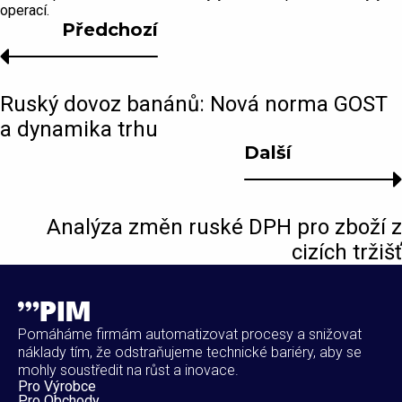
operací.
Předchozí
Ruský dovoz banánů: Nová norma GOST
a dynamika trhu
Další
Analýza změn ruské DPH pro zboží z
cizích tržišť
Pomáháme firmám automatizovat procesy a snižovat
náklady tím, že odstraňujeme technické bariéry, aby se
mohly soustředit na růst a inovace.
Pro Výrobce
Pro Obchody