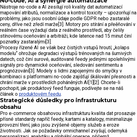
No-code, AI a synergie automatizace
Nástroje no-code a AI zesilují roli kvality dat automatizací
mapování atributů, normalizace a kontrol toxicity – upozorňují na
problémy, jako jsou osobní údaje podle GDPR nebo zastaralé
ceny, dříve než zředí marže[3]. Motory pro stírání a přeěňování v
reálném čase vyžadují data z reálného prostředí, aby čelily
stínovému oceňování a arbitráži, kde latence nad 15 minut činí
poznatky zastaralými[3].
Procesy řízené AI se však bez čistých vstupů hroutí; „kolaps
modelu“ ohrožuje degradaci výstupů trénovaných na šumivých
datech, což činí surové, auditované feedy jedinými spolehlivými
signály pro dynamické oceňování, sledování sentimentu a
prognózování[3]. Modely s lidmi zapojenými do smyčky v
kombinaci s platformami no-code zajišťují škálování přesnosti a
chrání marže v prostředích poháněných AI[1][2]. Chcete-li
pochopit, jak produktový feed funguje, podívejte se na náš
článek o
produktovém feedu
.
Strategické důsledky pro infrastrukturu
obsahu
Pro e-commerce obsahovou infrastrukturu kvalita dat prosazuje
přísné standardy napříč feedy, kartami a katalogy, minimalizuje
provozní tření, jako jsou zvýšené objemy služeb a eroze
životnosti. Jak se požadavky omnichannel zvyšují, odemyká
personalizaci, analytiku a globální operace, přičemž