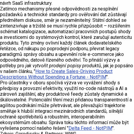
návrh SaaS infrastruktury.
Zatímco mechanismy přesné odpovědnosti za nesplnění
požadavků a technické standardy pro ověřování dat zůstávají
předmětem diskuse, směr je nezaměnitelný. Státní dohled se
zintenzivňuje a tržiště se musí rychle přizpůsobit – rozšířením
schémat katalogizace, automatizací pracovních postupů shody
a investicemi do systémových kontrol, které zaručují autenticitu
produktu. Tyto změny ovlivní každý článek dodavatelského
řetězce, od nákupu po poprodejní podporu, převrat legacy
paradigmů správy obsahu a upevnění role e-commerce jako
odpovědného, datově řízeného odvětví. To přináší výzvy a
potřeby pro
jak vytvořit prodejní popisy produktů
, jak je popsáno
v našem článku, "
How to Create Sales-Driving Product
Descriptions Without Spending a Fortune - NotPIM
".
Pro účastníky v oboru spočívá výzva ve vyvážení shody s
předpisy a provozní efektivity, využití no-code nástrojů a AI a
zároveň zajištění, aby produktové feedy zůstaly dynamické a
škálovatelné. Potenciální tření mezi přidanou transparentností a
agilitou podnikání může přetrvávat, ale převažující trajektorie
směřuje k hlubší integraci mezinárodních standardů, silnější
ochraně spotřebitelů a robustním, interoperabilním
ekosystémům obsahu. Správa toku těchto informací může být
vyřešena pomocí našeho řešení "
Delta Feed - NotPIM
".
Zdroje: Gorodissky & Partners; WWG.