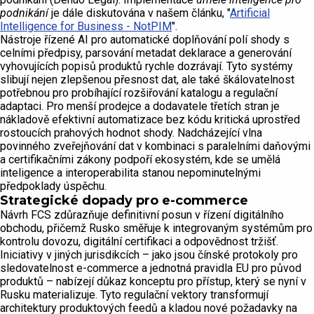
podnikání
je dále diskutována v našem článku, "
Artificial
Intelligence for Business - NotPIM
".
Nástroje řízené AI pro automatické doplňování polí shody s
celními předpisy, parsování metadat deklarace a generování
vyhovujících popisů produktů rychle dozrávají. Tyto systémy
slibují nejen zlepšenou přesnost dat, ale také škálovatelnost
potřebnou pro probíhající rozšiřování katalogu a regulační
adaptaci. Pro menší prodejce a dodavatele třetích stran je
nákladově efektivní automatizace bez kódu kritická uprostřed
rostoucích prahových hodnot shody. Nadcházející vlna
povinného zveřejňování dat v kombinaci s paralelními daňovými
a certifikačními zákony podpoří ekosystém, kde se umělá
inteligence a interoperabilita stanou nepominutelnými
předpoklady úspěchu.
Strategické dopady pro e-commerce
Návrh FCS zdůrazňuje definitivní posun v řízení digitálního
obchodu, přičemž Rusko směřuje k integrovaným systémům pro
kontrolu dovozu, digitální certifikaci a odpovědnost tržišť.
Iniciativy v jiných jurisdikcích – jako jsou čínské protokoly pro
sledovatelnost e-commerce a jednotná pravidla EU pro původ
produktů – nabízejí důkaz konceptu pro přístup, který se nyní v
Rusku materializuje. Tyto regulační vektory transformují
architektury produktových feedů a kladou nové požadavky na