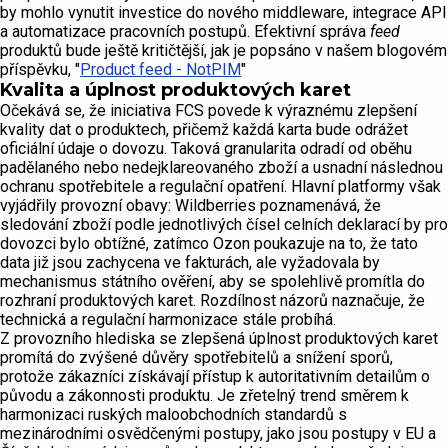
by mohlo vynutit investice do nového middleware, integrace API
a automatizace pracovních postupů. Efektivní správa
feed
produktů bude ještě kritičtější, jak je popsáno v našem blogovém
příspěvku, "
Product feed - NotPIM
"
Kvalita a úplnost produktových karet
Očekává se, že iniciativa FCS povede k výraznému zlepšení
kvality dat o produktech, přičemž každá karta bude odrážet
oficiální údaje o dovozu. Taková granularita odradí od oběhu
padělaného nebo nedejklareovaného zboží a usnadní následnou
ochranu spotřebitele a regulační opatření. Hlavní platformy však
vyjádřily provozní obavy: Wildberries poznamenává, že
sledování zboží podle jednotlivých čísel celních deklarací by pro
dovozci bylo obtížné, zatímco Ozon poukazuje na to, že tato
data již jsou zachycena ve fakturách, ale vyžadovala by
mechanismus státního ověření, aby se spolehlivě promítla do
rozhraní produktových karet. Rozdílnost názorů naznačuje, že
technická a regulační harmonizace stále probíhá.
Z provozního hlediska se zlepšená úplnost produktových karet
promítá do zvýšené důvěry spotřebitelů a snížení sporů,
protože zákazníci získávají přístup k autoritativním detailům o
původu a zákonnosti produktu. Je zřetelný trend směrem k
harmonizaci ruských maloobchodních standardů s
mezinárodními osvědčenými postupy, jako jsou postupy v EU a