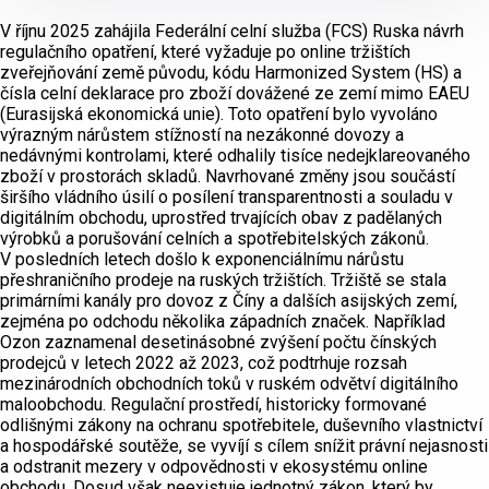
V říjnu 2025 zahájila Federální celní služba (FCS) Ruska návrh
regulačního opatření, které vyžaduje po online tržištích
zveřejňování země původu, kódu Harmonized System (HS) a
čísla celní deklarace pro zboží dovážené ze zemí mimo EAEU
(Eurasijská ekonomická unie). Toto opatření bylo vyvoláno
výrazným nárůstem stížností na nezákonné dovozy a
nedávnými kontrolami, které odhalily tisíce nedejklareovaného
zboží v prostorách skladů. Navrhované změny jsou součástí
širšího vládního úsilí o posílení transparentnosti a souladu v
digitálním obchodu, uprostřed trvajících obav z padělaných
výrobků a porušování celních a spotřebitelských zákonů.
V posledních letech došlo k exponenciálnímu nárůstu
přeshraničního prodeje na ruských tržištích. Tržiště se stala
primárními kanály pro dovoz z Číny a dalších asijských zemí,
zejména po odchodu několika západních značek. Například
Ozon zaznamenal desetinásobné zvýšení počtu čínských
prodejců v letech 2022 až 2023, což podtrhuje rozsah
mezinárodních obchodních toků v ruském odvětví digitálního
maloobchodu. Regulační prostředí, historicky formované
odlišnými zákony na ochranu spotřebitele, duševního vlastnictví
a hospodářské soutěže, se vyvíjí s cílem snížit právní nejasnosti
a odstranit mezery v odpovědnosti v ekosystému online
obchodu. Dosud však neexistuje jednotný zákon, který by