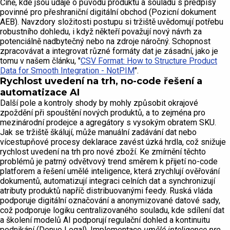
Číně, kde jsou údaje o původu produktu a souladu s předpisy
povinné pro přeshraniční digitální obchod (Pozicní dokument
AEB). Navzdory složitosti postupu si tržiště uvědomují potřebu
robustního dohledu, i když někteří považují nový návrh za
potenciálně nadbytečný nebo na zdroje náročný. Schopnost
zpracovávat a integrovat různé formáty dat je zásadní, jako je
tomu v našem článku, "
CSV Format: How to Structure Product
Data for Smooth Integration - NotPIM
".
Rychlost uvedení na trh, no-code řešení a
automatizace AI
Další pole a kontroly shody by mohly způsobit okrajové
zpoždění při spouštění nových produktů, a to zejména pro
mezinárodní prodejce a agregátory s vysokým obratem SKU.
Jak se tržiště škálují, může manuální zadávání dat nebo
vícestupňové procesy deklarace zavést úzká hrdla, což snižuje
rychlost uvedení na trh pro nové zboží. Ke zmírnění těchto
problémů je patrný odvětvový trend směrem k přijetí no-code
platforem a řešení umělé inteligence, která zrychlují ověřování
dokumentů, automatizují integraci celních dat a synchronizují
atributy produktů napříč distribuovanými feedy. Ruská vláda
podporuje digitální označování a anonymizované datové sady,
což podporuje logiku centralizovaného souladu, kde sdílení dat
a školení modelů AI podporují regulační dohled a kontinuitu
podnikání (Denuo Legal). Implementace
umělé inteligence pro