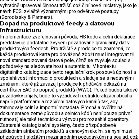
výhradně upravoval činnost tržišť, což činí nové iniciativy, jako je
návrh FCS, zvláště významnými pro odvětvové postupy
(Gorodissky & Partners).
Dopad na produktové feedy a datovou
infrastrukturu
Implementace zveřejňování původu, HS kódu a celní deklarace
představuje podstatné zvýšení požadované granularity dat v
produktových feedech. Pro tržiště a prodejce to znamená, že
každá produktová karta pro dovážené zboží musí integrovat tři
nová standardizovaná datová pole, čímž se zvyšuje soulad s
požadavky na sledovatelnost a autenticitu. V kontextu
digitálního katalogizace tento regulační krok posouvá úplnost a
spolehlivost informací o produktech a sladuje se s nedávnými
změnami, které již zavazují prodejce k přidávání odkazů na
certifikaci EAC do popisů produktů (WWG). Pokud budou takové
požadavky přijaty, bude to vyžadovat restrukturalizaci obsahu
napříč platformami a rozšíření datových kanálů tak, aby
zahrnovaly celní a importní metadata. Přesná a ověřitelná
dokumentace země původu a celních kódů není pouze právní
nutností, ale také technickou výzvou pro rozsáhlé operátory.
Zastaralé katalogizační systémy, často přizpůsobené
základním atributům produktů a cenovým akcím, se nyní musí
přizpůsobit složitým mezinárodním požadavkům na soulad, což