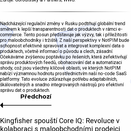
Nadcházející regulační změny v Rusku podtrhují globální trend
směrem k lepší transparentnosti dat o produktech v rámci e-
commerce. Tento posun představuje jak výzvy, tak i příležitosti
pro maloobchodníky i tržiště. Z naší perspektivy v NotPIM bude
schopnost efektivně spravovat a integrovat komplexní data o
produktech, včetně informací o původu a clech, zásadní.
Očekáváme zvýšenou poptávku po řešeních, která zefektivňují
správu produktových feedů, obohacování dat a automatizaci
shody, což jsou všechny klíčové oblasti, ve kterých NotPIM
nabízí významnou hodnotu prostřednictvím naší no-code SaaS
platformy. Tato evoluce zdůrazňuje potřebu adaptabilních,
škálovatelných a snadno integrovaných nástrojů pro efektivní
správu dat o produktech.
Předchozí
Kingfisher spouští Core IQ: Revoluce v
kolaboraci s maloobchodními prodejci