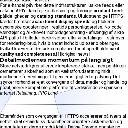
For e-handel påvirker dette indfrastrukturen: usikre feeds eller
catalog API'er kan fejle indlæsning og forringe
product feed
-
pålideligheden og
catalog standards
. Ufuldstændige HTTPS-
kæder bremser
assortment display speeds
og blokerer
dynamiske opdateringer i realtids personliggørelse. No-code-
værktøjer og AI-drevet indholdsgenerering - afhængig af sikre
API-pulls til billeder, beskrivelser eller anbefalinger - står over
for rendering-brud, hvis blandet indhold udløser blokeringer,
hvilket kræver fuld-stack compliance for at opretholde
card
quality and completeness
.[1][original news]
Detailmediernes momentum på lang sigt
Store netværk kører allerede krypterede stakke, men politikken
cementerer sikkerhed som en vækstforudsætning midt i
modnende forventninger til gennemsigtighed og styring. Det
styrker forhandler-ejet konvergens af data, medier og handel og
positionerer kompatible platforme til vedvarende ekspansion.
Internet Retailning
;
PPC Land
.
Efterhånden som overgangen til HTTPS accelererer på tværs af
nettet, skal e-handelsvirksomheder prioritere sikkerheden og
integriteten af deres produktdata. Denne Chrome-opdatering