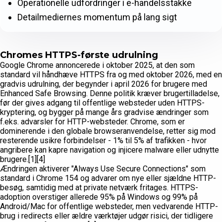
Operationelle udfordringer i e-handelsstakke
Detailmediernes momentum på lang sigt
Chromes HTTPS-første udrulning
Google Chrome annoncerede i oktober 2025, at den som
standard vil håndhæve HTTPS fra og med oktober 2026, med en
gradvis udrulning, der begynder i april 2026 for brugere med
Enhanced Safe Browsing. Denne politik kræver brugertilladelse,
før der gives adgang til offentlige websteder uden HTTPS-
kryptering, og bygger på mange års gradvise ændringer som
f.eks. advarsler for HTTP-websteder. Chrome, som er
dominerende i den globale browseranvendelse, retter sig mod
resterende usikre forbindelser - 1% til 5% af trafikken - hvor
angribere kan kapre navigation og injicere malware eller udnytte
brugere.[1][4]
Ændringen aktiverer "Always Use Secure Connections" som
standard i Chrome 154 og advarer om nye eller sjældne HTTP-
besøg, samtidig med at private netværk fritages. HTTPS-
adoption overstiger allerede 95% på Windows og 99% på
Android/Mac for offentlige websteder, men vedvarende HTTP-
brug i redirects eller ældre værktøjer udgør risici, der tidligere