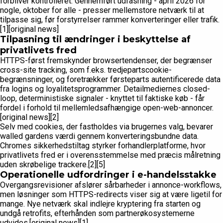
forbliver kontrolleret. Gennemført udfasning - april 2026 for
nogle, oktober for alle - presser mellemstore netværk til at
tilpasse sig, før forstyrrelser rammer konverteringer eller trafik.
[1][original news]
Tilpasning til ændringer i beskyttelse af
privatlivets fred
HTTPS-først fremskynder browsertendenser, der begrænser
cross-site tracking, som f.eks. tredjepartscookie-
begrænsninger, og foretrækker førsteparts autentificerede data
fra logins og loyalitetsprogrammer. Detailmediernes closed-
loop, deterministiske signaler - knyttet til faktiske køb - får
fordel i forhold til mellemledsafhængige open-web-annoncer.
[original news][2]
Selv med cookies, der fastholdes via brugernes valg, bevarer
walled gardens værdi gennem konverteringsbundne data.
Chromes sikkerhedstiltag styrker forhandlerplatforme, hvor
privatlivets fred er i overensstemmelse med præcis målretning
uden skrøbelige trackere.[2][5]
Operationelle udfordringer i e-handelsstakke
Overgangsrevisioner afslører sårbarheder i annonce-workflows,
men løsninger som HTTPS-redirects viser sig at være ligetil for
mange. Nye netværk skal indlejre kryptering fra starten og
undgå retrofits, efterhånden som partnerøkosystemerne
udvides.[original news][1]