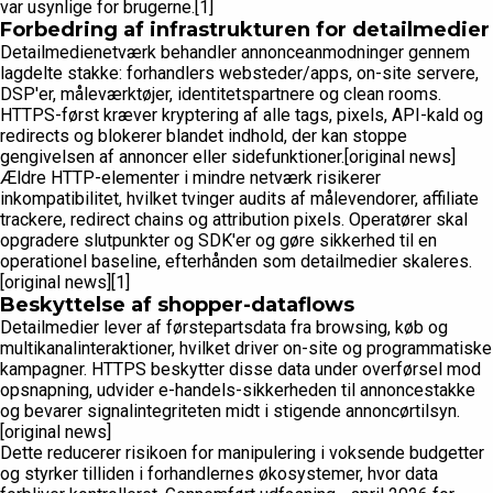
var usynlige for brugerne.[1]
Forbedring af infrastrukturen for detailmedier
Detailmedienetværk behandler annonceanmodninger gennem
lagdelte stakke: forhandlers websteder/apps, on-site servere,
DSP'er, måleværktøjer, identitetspartnere og clean rooms.
HTTPS-først kræver kryptering af alle tags, pixels, API-kald og
redirects og blokerer blandet indhold, der kan stoppe
gengivelsen af annoncer eller sidefunktioner.[original news]
Ældre HTTP-elementer i mindre netværk risikerer
inkompatibilitet, hvilket tvinger audits af målevendorer, affiliate
trackere, redirect chains og attribution pixels. Operatører skal
opgradere slutpunkter og SDK'er og gøre sikkerhed til en
operationel baseline, efterhånden som detailmedier skaleres.
[original news][1]
Beskyttelse af shopper-dataflows
Detailmedier lever af førstepartsdata fra browsing, køb og
multikanalinteraktioner, hvilket driver on-site og programmatiske
kampagner. HTTPS beskytter disse data under overførsel mod
opsnapning, udvider e-handels-sikkerheden til annoncestakke
og bevarer signalintegriteten midt i stigende annoncørtilsyn.
[original news]
Dette reducerer risikoen for manipulering i voksende budgetter
og styrker tilliden i forhandlernes økosystemer, hvor data