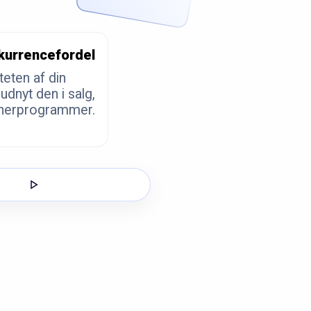
kurrencefordel
teten af din
udnyt den i salg,
tnerprogrammer.