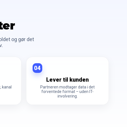
ter
ldet og gør det
v.
04
Lever til kunden
, kanal
Partneren modtager data i det
forventede format – uden IT-
involvering.