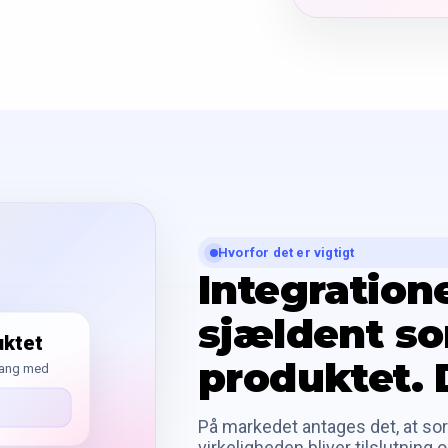
Hvorfor det er vigtigt
Integration
sjældent so
uktet
produktet. D
 gang med
På markedet antages det, at sort
virkeligheden bliver tilslutning 