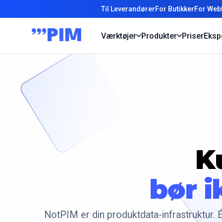
Til Leverandører
For Butikker
For Web
Værktøjer
Produkter
Priser
Eksp
K
bør 
NotPIM er din produktdata-infrastruktur. É