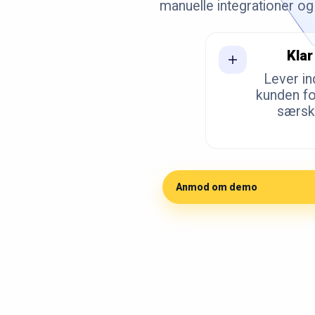
manuelle integrationer og 
Klar
Lever in
kunden fo
særski
Anmod om demo