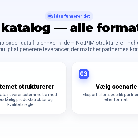
Sådan fungerer det
 katalog — alle forma
ploader data fra enhver kilde – NotPIM strukturerer indho
uligt at generere leverancer, der matcher partnernes kra
03
temet strukturerer
Vælg scenarie
data i overensstemmelse med
Eksport til en specifik partner
orståelig produktstruktur og
eller format.
kvalitetsregler.