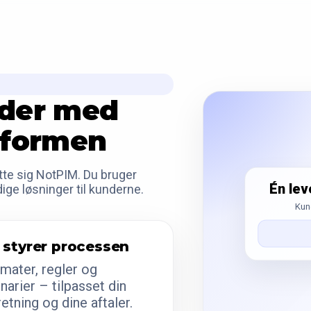
jder med
tformen
lutte sig NotPIM. Du bruger
Én lev
ige løsninger til kunderne.
Kund
 styrer processen
mater, regler og
narier – tilpasset din
retning og dine aftaler.