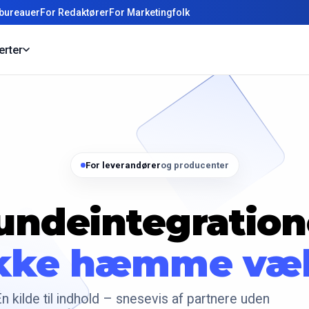
bureauer
For Redaktører
For Marketingfolk
erter
For leverandører
og producenter
undeintegration
ikke hæmme væ
n kilde til indhold – snesevis af partnere uden