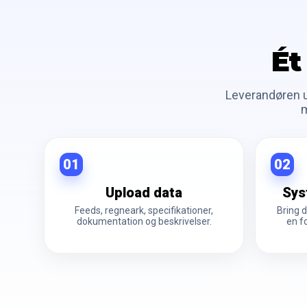
Ét
Leverandøren u
m
01
02
Upload data
Sys
Feeds, regneark, specifikationer,
Bring 
dokumentation og beskrivelser.
en f