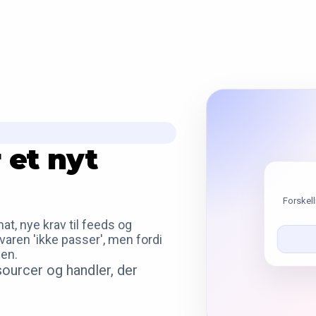
 et nyt
Forskell
t, nye krav til feeds og
varen 'ikke passer', men fordi
nen.
sourcer og handler, der