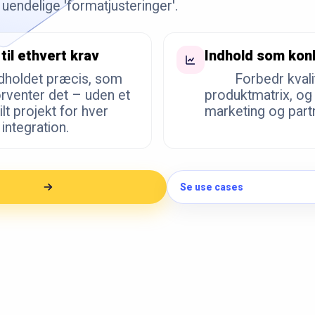
uendelige 'formatjusteringer'.
 til ethvert krav
Indhold som kon
dholdet præcis, som
Forbedr kvali
rventer det – uden et
produktmatrix, og 
lt projekt for hver
marketing og par
integration.
Se use cases