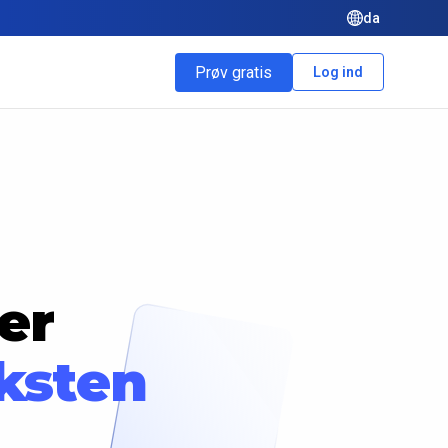
da
Prøv gratis
Log ind
er
ksten