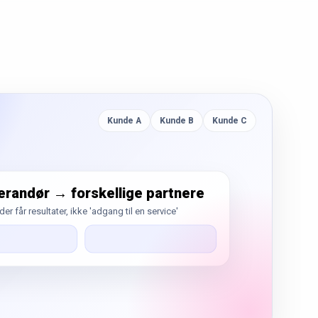
Kunde A
Kunde B
Kunde C
erandør → forskellige partnere
er får resultater, ikke 'adgang til en service'