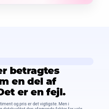
er betragtes
m en del af
et er en fejl.
iment og pris er det vigtigste. Men i
og datakvalitet den afgørende faktor for valg.