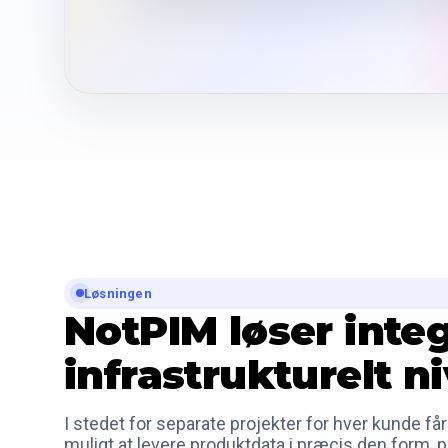
Løsningen
NotPIM løser inte
infrastrukturelt n
I stedet for separate projekter for hver kunde får
muligt at levere produktdata i præcis den form, p