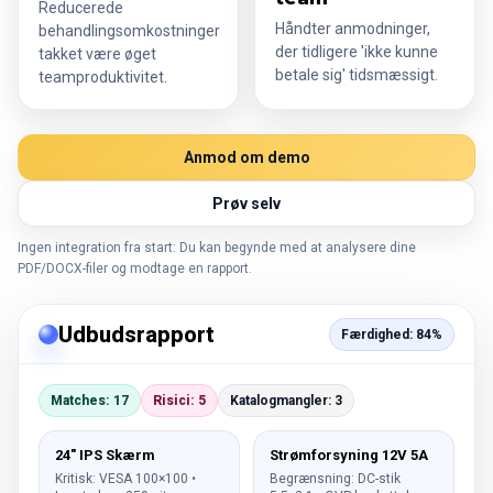
Reducerede
Håndter anmodninger,
behandlingsomkostninger
der tidligere 'ikke kunne
takket være øget
betale sig' tidsmæssigt.
teamproduktivitet.
Anmod om demo
Prøv selv
Ingen integration fra start: Du kan begynde med at analysere dine
PDF/DOCX-filer og modtage en rapport.
Udbudsrapport
Færdighed: 84%
Matches: 17
Risici: 5
Katalogmangler: 3
24" IPS Skærm
Strømforsyning 12V 5A
Kritisk: VESA 100×100 •
Begrænsning: DC-stik