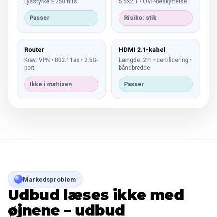
Lysstyrke ≥ 250 nits
5.5×2.1 • OVP-beskyttelse
Passer
Risiko: stik
Router
HDMI 2.1-kabel
Krav: VPN • 802.11ax • 2.5G-
Længde: 2m • certificering •
port
båndbredde
Ikke i matrixen
Passer
Markedsproblem
Udbud læses ikke med
øjnene – udbud