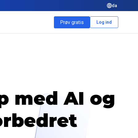
da
Prøv gratis
Log ind
p med AI og
orbedret