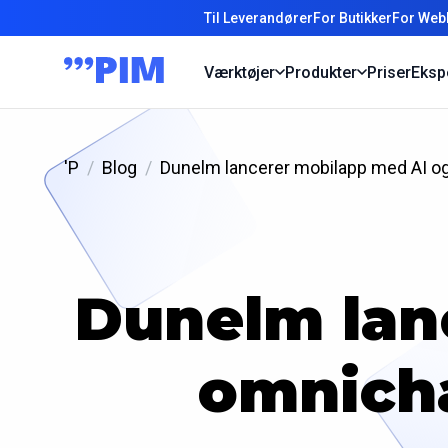
Til Leverandører
For Butikker
For Web
Værktøjer
Produkter
Priser
Eksp
'P
Blog
Dunelm lancerer mobilapp med AI og
Dunelm lan
omnicha