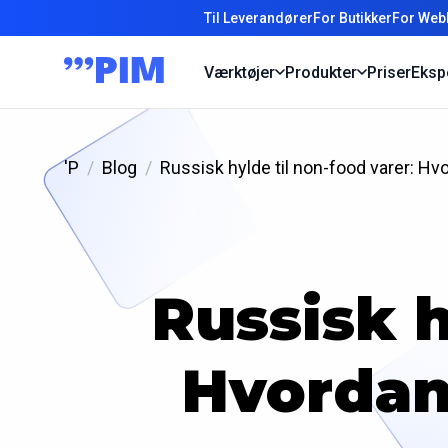
Til Leverandører
For Butikker
For Web
Værktøjer
Produkter
Priser
Eksp
'P
Blog
Russisk hylde til non-food varer: Hv
Russisk h
Hvordan