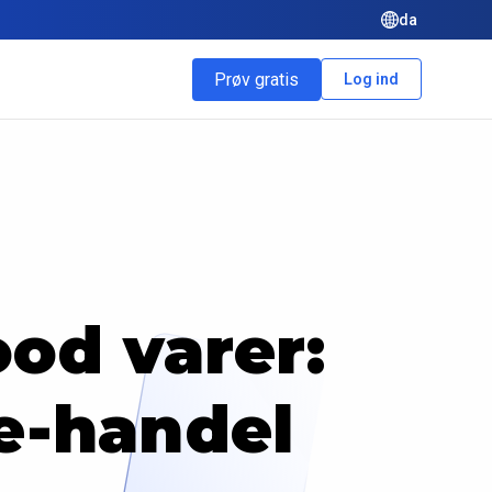
da
Prøv gratis
Log ind
ood varer:
e-handel