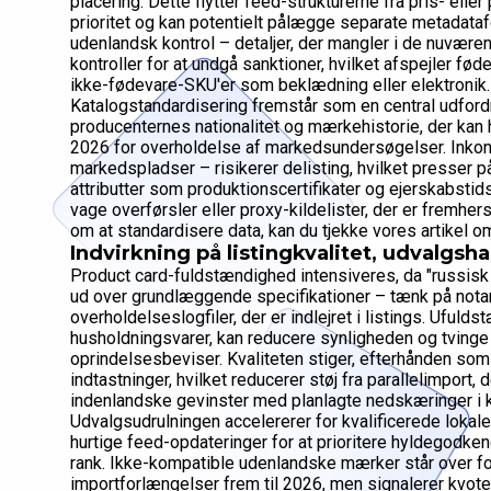
placering. Dette flytter feed-strukturerne fra pris- ell
prioritet og kan potentielt pålægge separate metadataf
udenlandsk kontrol – detaljer, der mangler i de nuvær
kontroller for at undgå sanktioner, hvilket afspejler fø
ikke-fødevare-SKU'er som beklædning eller elektronik.
Katalogstandardisering fremstår som en central udford
producenternes nationalitet og mærkehistorie, der kan
2026 for overholdelse af markedsundersøgelser. Inkons
markedspladser – risikerer delisting, hvilket presser 
attributter som produktionscertifikater og ejerskabstids
vage overførsler eller proxy-kildelister, der er fremhe
om at standardisere data, kan du tjekke vores artikel 
Indvirkning på listingkvalitet, udvalgsh
Product card-fuldstændighed intensiveres, da "russisk 
ud over grundlæggende specifikationer – tænk på not
overholdelseslogfiler, der er indlejret i listings. Ufuld
husholdningsvarer, kan reducere synligheden og tvinge 
oprindelsesbeviser. Kvaliteten stiger, efterhånden som 
indtastninger, hvilket reducerer støj fra parallelimport, d
indenlandske gevinster med planlagte nedskæringer i k
Udvalgsudrulningen accelererer for kvalificerede loka
hurtige feed-opdateringer for at prioritere hyldegodken
rank. Ikke-kompatible udenlandske mærker står over for
importforlængelser frem til 2026, men signalerer kvote