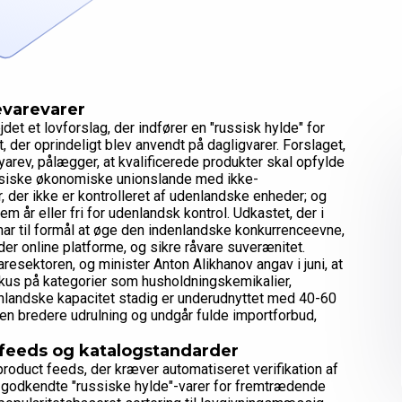
evarevarer
et et lovforslag, der indfører en "russisk hylde" for
, der oprindeligt blev anvendt på dagligvarer. Forslaget,
rev, pålægger, at kvalificerede produkter skal opfylde
eurasiske økonomiske unionslande med ikke-
, der ikke er kontrolleret af udenlandske enheder; og
m år eller fri for udenlandsk kontrol. Udkastet, der i
 har til formål at øge den indenlandske konkurrenceevne,
er online platforme, og sikre råvare suverænitet.
esektoren, og minister Anton Alikhanov angav i juni, at
okus på kategorier som husholdningskemikalier,
nlandske kapacitet stadig er underudnyttet med 40-60
 en bredere udrulning og undgår fulde importforbud,
feeds og katalogstandarder
oduct feeds, der kræver automatiseret verifikation af
 godkendte "russiske hylde"-varer for fremtrædende