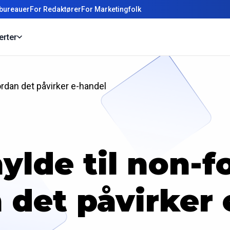
bureauer
For Redaktører
For Marketingfolk
erter
ordan det påvirker e-handel
ylde til non-f
 det påvirker 