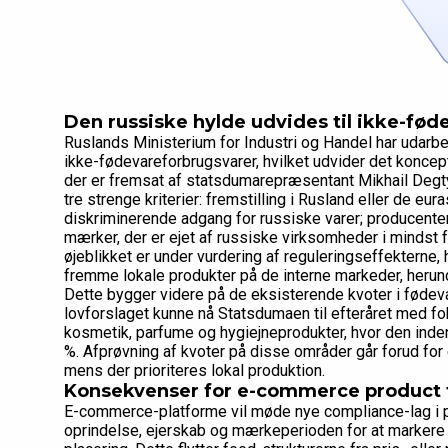
Den russiske hylde udvides til ikke-fød
Ruslands Ministerium for Industri og Handel har udarbejd
ikke-fødevareforbrugsvarer, hvilket udvider det koncept
der er fremsat af statsdumarepræsentant Mikhail Degtya
tre strenge kriterier: fremstilling i Rusland eller de 
diskriminerende adgang for russiske varer; producenter
mærker, der er ejet af russiske virksomheder i mindst fe
øjeblikket er under vurdering af reguleringseffekterne,
fremme lokale produkter på de interne markeder, herund
Dette bygger videre på de eksisterende kvoter i fødevar
lovforslaget kunne nå Statsdumaen til efteråret med f
kosmetik, parfume og hygiejneprodukter, hvor den inde
%. Afprøvning af kvoter på disse områder går forud for
mens der prioriteres lokal produktion.
Konsekvenser for e-commerce product 
E-commerce-platforme vil møde nye compliance-lag i pr
oprindelse, ejerskab og mærkeperioden for at markere