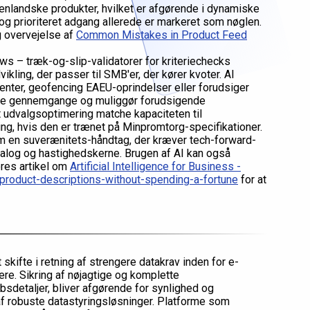
denlandske produkter, hvilket er afgørende i dynamiske
 og prioriteret adgang allerede er markeret som nøglen.
 overvejelse af
Common Mistakes in Product Feed
s – træk-og-slip-validatorer for kriteriechecks
kling, der passer til SMB'er, der kører kvoter. AI
enter, geofencing EAEU-oprindelser eller forudsiger
elle gennemgange og muliggør forudsigende
t udvalgsoptimering matche kapaciteten til
ng, hvis den er trænet på Minpromtorg-specifikationer.
 en suverænitets-håndtag, der kræver tech-forward-
 katalog og hastighedskerne. Brugen af AI kan også
ores artikel om
Artificial Intelligence for Business -
-product-descriptions-without-spending-a-fortune
for at
 skifte i retning af strengere datakrav inden for e-
re. Sikring af nøjagtige og komplette
bsdetaljer, bliver afgørende for synlighed og
f robuste datastyringsløsninger. Platforme som