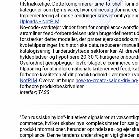
tilstrækkelige. Dette komprimerer time-to-shelf for in
kategorier som børns varer, hvor onlinesalg dominerer,
Implementering af disse ændringer kræver omhyggelig
Uploads - NotPIM
.
No-code-værktøjer vinder frem for compliance-workflow
strømliner feed-forberedelsen uden brugerdefineret udvi
forstærker dette: modeller, der parser ejerskabsdokum
kvotetilpasninger fra historiske data, reducerer manu
katalogisering. I underudnyttede sektorer kan AI-dreve
hyldepladser og hypotisere 20-30 % hurtigere onboardi
Overordnet genopbygger lovforslaget e-commerce som
tilpasning for at indlejre nationale kriterier ved feed,
forbedre kvaliteten af dit produktindhold. Lær mere i v
NotPIM
. Overvej at bruge
how-to-create-sales-driving
forbedre produktbeskrivelser.
Interfax
;
TASS
.
"Den russiske hylde"-initiativet signalerer et væsentligt
commerce, hvilket skaber nye kompleksiteter for sælge
produktinformationer, herunder oprindelses- og ejerska
compliance. Denne tendens understreger vigtigheden a