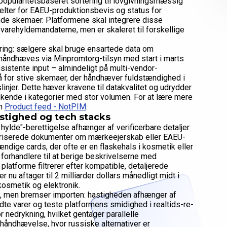
er popularitetsbaseret sortering til lovgivningsmæssig
elter for EAEU-produktionsbevis og status for
ende skemaer. Platformene skal integrere disse
devarehyldemandaterne, men er skaleret til forskellige
ring: sælgere skal bruge ensartede data om
 håndhæves via Minpromtorg-tilsyn med start i marts
istente input – almindeligt på multi-vendor-
på for stive skemaer, der håndhæver fuldstændighed i
linjer. Dette hæver kravene til datakvalitet og udrydder
rskende i kategorier med stor volumen. For at lære mere
om
Product feed - NotPIM
.
astighed og tech stacks
hylde"-berettigelse afhænger af verificerbare detaljer
ariserede dokumenter om mærkeejerskab eller EAEU-
stændige cards, der ofte er en flaskehals i kosmetik eller
forhandlere til at berige beskrivelserne med
platforme filtrerer efter kompatible, detaljerede
er nu aftager til 2 milliarder dollars månedligt midt i
osmetik og elektronik.
le, men bremser importen: hastigheden afhænger af
dte varer og teste platformens smidighed i realtids-re-
 nedrykning, hvilket gentager parallelle
håndhævelse, hvor russiske alternativer er