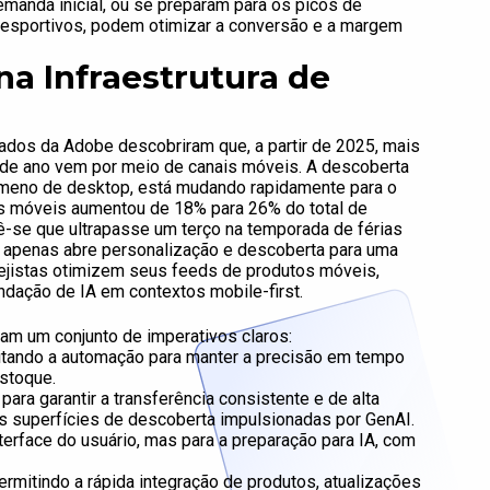
demanda inicial, ou se preparam para os picos de
u esportivos, podem otimizar a conversão e a margem
a Infraestrutura de
dos da Adobe descobriram que, a partir de 2025, mais
de ano vem por meio de canais móveis. A descoberta
nômeno de desktop, está mudando rapidamente para o
os móveis aumentou de 18% para 26% do total de
-se que ultrapasse um terço na temporada de férias
o apenas abre personalização e descoberta para uma
ejistas otimizem seus feeds de produtos móveis,
dação de IA em contextos mobile-first.
am um conjunto de imperativos claros:
eitando a automação para manter a precisão em tempo
estoque.
ara garantir a transferência consistente e de alta
as superfícies de descoberta impulsionadas por GenAI.
terface do usuário, mas para a preparação para IA, com
rmitindo a rápida integração de produtos, atualizações