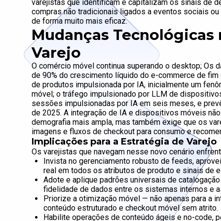
varejistas que identificam e capitalizam os sinais de 
compras não tradicionais ligados a eventos sociais o
de forma muito mais eficaz.
Mudanças Tecnológicas n
Varejo
O comércio móvel continua superando o desktop; Os da
de 90% do crescimento líquido do e-commerce de fim 
de produtos impulsionada por IA, inicialmente um fe
móvel; o tráfego impulsionado por LLM de dispositiv
sessões impulsionadas por IA em seis meses, e prevê
de 2025. A integração de IA e dispositivos móveis nã
demografia mais ampla, mas também exige que os var
imagens e fluxos de checkout para consumo e recomen
Implicações para a Estratégia de Varejo
Os varejistas que navegam nesse novo cenário enfrent
Invista no gerenciamento robusto de feeds, aprov
real em todos os atributos de produto e sinais de 
Adote e aplique padrões universais de catalogação p
fidelidade de dados entre os sistemas internos e 
Priorize a otimização móvel — não apenas para a in
conteúdo estruturado e checkout móvel sem atrito.
Habilite operações de conteúdo ágeis e no-code, pe