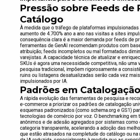
Pressão sobre Feeds de 
Catálogo
À medida que o tráfego de plataformas impulsionada
aumento de 4.700% ano a ano nas visitas a sites impul
consequência clara é a maior demanda por feeds de pro
ferramentas de GenAI recomendam produtos com base 
atribuição; feeds incompletos ou mal formatados dimi
varejistas. A capacidade técnica de atualizar e enriq
SKUs é agora uma necessidade competitiva, não uma v
pesquisa tradicional, impõem rigorosamente a consist
ruins ou listagens desatualizadas serão cada vez mai
impulsionados por IA.
Padrões em Catalogaçã
A rápida evolução das ferramentas de pesquisa e rec
e-commerce a priorizar os padrões de catalogação uni
esquemas padronizados (como schema.org e GS1) para 
tecnologias de comércio por voz. O benchmarking em to
anônimos e de adesão agregados por sistemas como o
categoria transparente, acelerando a adoção das melho
que estão atrasados na completude do catálogo ou na ri
da IA reduzida, especialmente à medida que as experi