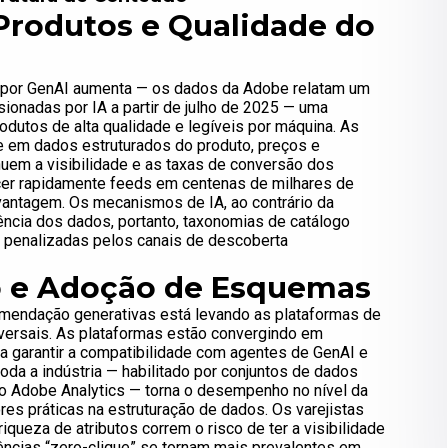
Produtos e Qualidade do
s por GenAI aumenta — os dados da Adobe relatam um
sionadas por IA a partir de julho de 2025 — uma
dutos de alta qualidade e legíveis por máquina. As
em dados estruturados do produto, preços e
nuem a visibilidade e as taxas de conversão dos
uecer rapidamente feeds em centenas de milhares de
antagem. Os mecanismos de IA, ao contrário da
ência dos dados, portanto, taxonomias de catálogo
s penalizadas pelos canais de descoberta
o e Adoção de Esquemas
omendação generativas está levando as plataformas de
versais. As plataformas estão convergindo em
garantir a compatibilidade com agentes de GenAI e
da a indústria — habilitado por conjuntos de dados
 Adobe Analytics — torna o desempenho no nível da
res práticas na estruturação de dados. Os varejistas
queza de atributos correm o risco de ter a visibilidade
ências “zero-clique” se tornam mais prevalentes em