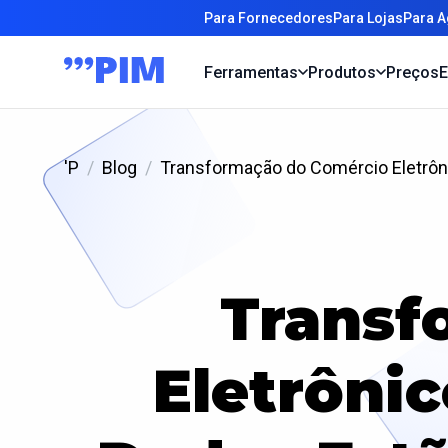
Para Fornecedores
Para Lojas
Para A
Ferramentas
Produtos
Preços
E
'P
Blog
Transformação do Comércio Eletrôni
Transf
Eletrônic