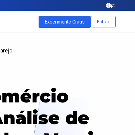
pt
Experimente Grátis
Entrar
arejo
omércio
Análise de