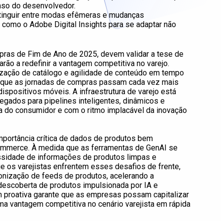
so do desenvolvedor.
stinguir entre modas efêmeras e mudanças
como o Adobe Digital Insights para se adaptar não
ras de Fim de Ano de 2025, devem validar a tese de
ão a redefinir a vantagem competitiva no varejo.
ização de catálogo e agilidade de conteúdo em tempo
da que as jornadas de compras passam cada vez mais
spositivos móveis. A infraestrutura de varejo está
egados para pipelines inteligentes, dinâmicos e
 do consumidor e com o ritmo implacável da inovação
mportância crítica de dados de produtos bem
commerce. À medida que as ferramentas de GenAI se
essidade de informações de produtos limpas e
e os varejistas enfrentem esses desafios de frente,
onização de feeds de produtos, acelerando a
escoberta de produtos impulsionada por IA e
 proativa garante que as empresas possam capitalizar
a vantagem competitiva no cenário varejista em rápida