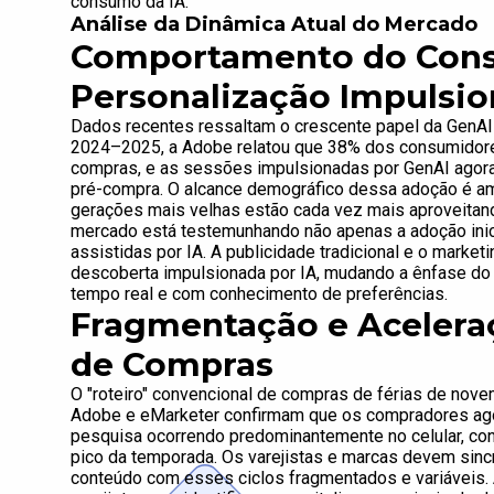
consumo da IA.
Análise da Dinâmica Atual do Mercado
Comportamento do Cons
Personalização Impulsio
Dados recentes ressaltam o crescente papel da GenAI 
2024–2025, a Adobe relatou que 38% dos consumidore
compras, e as sessões impulsionadas por GenAI agora
pré-compra. O alcance demográfico dessa adoção é ampl
gerações mais velhas estão cada vez mais aproveitan
mercado está testemunhando não apenas a adoção inic
assistidas por IA. A publicidade tradicional e o marke
descoberta impulsionada por IA, mudando a ênfase d
tempo real e com conhecimento de preferências.
Fragmentação e Acelera
de Compras
O "roteiro" convencional de compras de férias de no
Adobe e eMarketer confirmam que os compradores ag
pesquisa ocorrendo predominantemente no celular, con
pico da temporada. Os varejistas e marcas devem sinc
conteúdo com esses ciclos fragmentados e variáveis. 