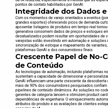
pontos de contato habilitados por GenAI.
Integridade dos Dados e
Com os momentos de varejo orientados a eventos (por e
grandes esportes) oferecendo picos de demanda curtos,
aposentar listagens de produtos em tempo real tornou-se
generativa consomem dados de preços e estoques em
desatualizados podem resultar em oportunidades de ve
varejistas estão investindo em automação e soluções 
sincronização de estoque e mapeamento de variantes, 
plataformas GenAI e dos consumidores finais.
Crescente Papel de No-
de Conteúdo
As tecnologias de automação, incluindo plataformas n
sustentam a capacidade de dimensionar e personalizar
GenAI influenciam uma parte crescente da descoberta
mais de 90% dos consumidores pesquisados confiam e
pipelines de conteúdo dinâmicos. As soluções no-cod
gerentes de categoria lancem e otimizem product car
dependências de engenharia. O enriquecimento automati
atributos do produto e as avaliações de clientes este