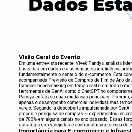
Dados Estã
Visão Geral do Evento
Em uma entrevista recente, Vivek Pandya, analista líde
baseadas em dados e a ascensão da inteligência artifi
fundamentalmente o cenário do e-commerce. Esta conv
acompanhada Previsão de Compras de Fim de Ano da A
fornecer benchmarking em tempo real e em todo o merc
ferramentas de GenAI como o ChatGPT no comportament
Pandya enfatizou duas mudanças principais. Primeiro,
apenas o desempenho comercial individual, mas tamb
varejo. Segundo, a descoberta impulsionada por Gen
preços e pesquisa de compras — experimentou um cre
de 700% em alguns canais no ano passado. Essas forç
estratégia dos varejistas e a infraestrutura técnica do 
Importância para E-commerce e Infraes