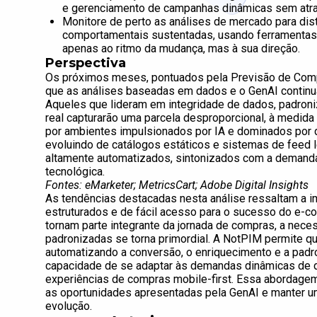
e gerenciamento de campanhas dinâmicas sem atra
Monitore de perto as análises de mercado para di
comportamentais sustentadas, usando ferramentas 
apenas ao ritmo da mudança, mas à sua direção.
Perspectiva
Os próximos meses, pontuados pela Previsão de Comp
que as análises baseadas em dados e o GenAI continuar
Aqueles que lideram em integridade de dados, padron
real capturarão uma parcela desproporcional, à medi
por ambientes impulsionados por IA e dominados por di
evoluindo de catálogos estáticos e sistemas de feed l
altamente automatizados, sintonizados com a demanda
tecnológica.
Fontes: eMarketer; MetricsCart; Adobe Digital Insights
As tendências destacadas nesta análise ressaltam a i
estruturados e de fácil acesso para o sucesso do e-
tornam parte integrante da jornada de compras, a nec
padronizadas se torna primordial. A NotPIM permite qu
automatizando a conversão, o enriquecimento e a padr
capacidade de se adaptar às demandas dinâmicas de d
experiências de compras mobile-first. Essa abordagem
as oportunidades apresentadas pela GenAI e manter um
evolução.