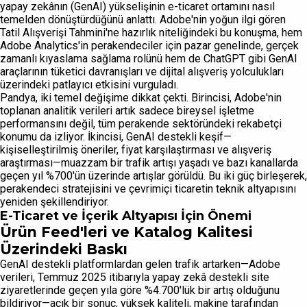
yapay zekânın (GenAI) yükselişinin e-ticaret ortamını nasıl
temelden dönüştürdüğünü anlattı. Adobe'nin yoğun ilgi gören
Tatil Alışverişi Tahmini'ne hazırlık niteliğindeki bu konuşma, hem
Adobe Analytics'in perakendeciler için pazar genelinde, gerçek
zamanlı kıyaslama sağlama rolünü hem de ChatGPT gibi GenAI
araçlarının tüketici davranışları ve dijital alışveriş yolculukları
üzerindeki patlayıcı etkisini vurguladı.
Pandya, iki temel değişime dikkat çekti. Birincisi, Adobe'nin
toplanan analitik verileri artık sadece bireysel işletme
performansını değil, tüm perakende sektöründeki rekabetçi
konumu da izliyor. İkincisi, GenAI destekli keşif—
kişiselleştirilmiş öneriler, fiyat karşılaştırması ve alışveriş
araştırması—muazzam bir trafik artışı yaşadı ve bazı kanallarda
geçen yıl %700'ün üzerinde artışlar görüldü. Bu iki güç birleşerek,
perakendeci stratejisini ve çevrimiçi ticaretin teknik altyapısını
yeniden şekillendiriyor.
E-Ticaret ve İçerik Altyapısı İçin Önemi
Ürün Feed'leri ve Katalog Kalitesi
Üzerindeki Baskı
GenAI destekli platformlardan gelen trafik artarken—Adobe
verileri, Temmuz 2025 itibarıyla yapay zekâ destekli site
ziyaretlerinde geçen yıla göre %4.700'lük bir artış olduğunu
bildiriyor—açık bir sonuç, yüksek kaliteli, makine tarafından