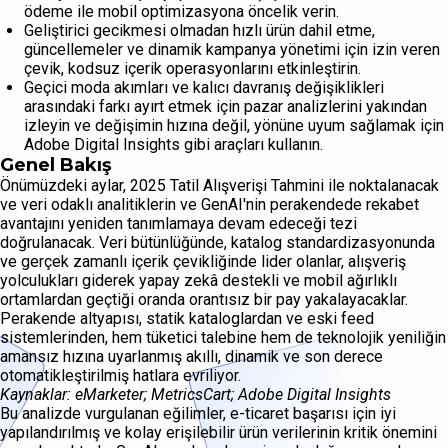
ödeme ile mobil optimizasyona öncelik verin.
Geliştirici gecikmesi olmadan hızlı ürün dahil etme,
güncellemeler ve dinamik kampanya yönetimi için izin veren
çevik, kodsuz içerik operasyonlarını etkinleştirin.
Geçici moda akımları ve kalıcı davranış değişiklikleri
arasındaki farkı ayırt etmek için pazar analizlerini yakından
izleyin ve değişimin hızına değil, yönüne uyum sağlamak için
Adobe Digital Insights gibi araçları kullanın.
Genel Bakış
Önümüzdeki aylar, 2025 Tatil Alışverişi Tahmini ile noktalanacak
ve veri odaklı analitiklerin ve GenAI'nin perakendede rekabet
avantajını yeniden tanımlamaya devam edeceği tezi
doğrulanacak. Veri bütünlüğünde, katalog standardizasyonunda
ve gerçek zamanlı içerik çevikliğinde lider olanlar, alışveriş
yolculukları giderek yapay zekâ destekli ve mobil ağırlıklı
ortamlardan geçtiği oranda orantısız bir pay yakalayacaklar.
Perakende altyapısı, statik kataloglardan ve eski feed
sistemlerinden, hem tüketici talebine hem de teknolojik yeniliğin
amansız hızına uyarlanmış akıllı, dinamik ve son derece
otomatikleştirilmiş hatlara evriliyor.
Kaynaklar: eMarketer; MetricsCart; Adobe Digital Insights
Bu analizde vurgulanan eğilimler, e-ticaret başarısı için iyi
yapılandırılmış ve kolay erişilebilir ürün verilerinin kritik önemini