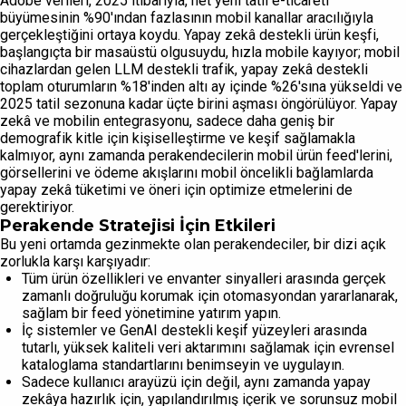
Adobe verileri, 2025 itibarıyla, net yeni tatil e-ticareti
büyümesinin %90'ından fazlasının mobil kanallar aracılığıyla
gerçekleştiğini ortaya koydu. Yapay zekâ destekli ürün keşfi,
başlangıçta bir masaüstü olgusuydu, hızla mobile kayıyor; mobil
cihazlardan gelen LLM destekli trafik, yapay zekâ destekli
toplam oturumların %18'inden altı ay içinde %26'sına yükseldi ve
2025 tatil sezonuna kadar üçte birini aşması öngörülüyor. Yapay
zekâ ve mobilin entegrasyonu, sadece daha geniş bir
demografik kitle için kişiselleştirme ve keşif sağlamakla
kalmıyor, aynı zamanda perakendecilerin mobil ürün feed'lerini,
görsellerini ve ödeme akışlarını mobil öncelikli bağlamlarda
yapay zekâ tüketimi ve öneri için optimize etmelerini de
gerektiriyor.
Perakende Stratejisi İçin Etkileri
Bu yeni ortamda gezinmekte olan perakendeciler, bir dizi açık
zorlukla karşı karşıyadır:
Tüm ürün özellikleri ve envanter sinyalleri arasında gerçek
zamanlı doğruluğu korumak için otomasyondan yararlanarak,
sağlam bir feed yönetimine yatırım yapın.
İç sistemler ve GenAI destekli keşif yüzeyleri arasında
tutarlı, yüksek kaliteli veri aktarımını sağlamak için evrensel
kataloglama standartlarını benimseyin ve uygulayın.
Sadece kullanıcı arayüzü için değil, aynı zamanda yapay
zekâya hazırlık için, yapılandırılmış içerik ve sorunsuz mobil