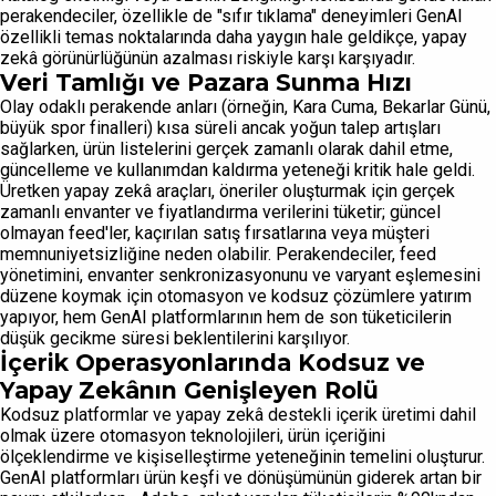
perakendeciler, özellikle de "sıfır tıklama" deneyimleri GenAI
özellikli temas noktalarında daha yaygın hale geldikçe, yapay
zekâ görünürlüğünün azalması riskiyle karşı karşıyadır.
Veri Tamlığı ve Pazara Sunma Hızı
Olay odaklı perakende anları (örneğin, Kara Cuma, Bekarlar Günü,
büyük spor finalleri) kısa süreli ancak yoğun talep artışları
sağlarken, ürün listelerini gerçek zamanlı olarak dahil etme,
güncelleme ve kullanımdan kaldırma yeteneği kritik hale geldi.
Üretken yapay zekâ araçları, öneriler oluşturmak için gerçek
zamanlı envanter ve fiyatlandırma verilerini tüketir; güncel
olmayan feed'ler, kaçırılan satış fırsatlarına veya müşteri
memnuniyetsizliğine neden olabilir. Perakendeciler, feed
yönetimini, envanter senkronizasyonunu ve varyant eşlemesini
düzene koymak için otomasyon ve kodsuz çözümlere yatırım
yapıyor, hem GenAI platformlarının hem de son tüketicilerin
düşük gecikme süresi beklentilerini karşılıyor.
İçerik Operasyonlarında Kodsuz ve
Yapay Zekânın Genişleyen Rolü
Kodsuz platformlar ve yapay zekâ destekli içerik üretimi dahil
olmak üzere otomasyon teknolojileri, ürün içeriğini
ölçeklendirme ve kişiselleştirme yeteneğinin temelini oluşturur.
GenAI platformları ürün keşfi ve dönüşümünün giderek artan bir