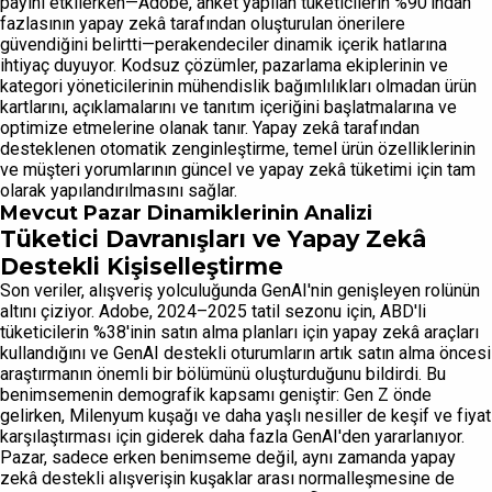
payını etkilerken—Adobe, anket yapılan tüketicilerin %90'ından
fazlasının yapay zekâ tarafından oluşturulan önerilere
güvendiğini belirtti—perakendeciler dinamik içerik hatlarına
ihtiyaç duyuyor. Kodsuz çözümler, pazarlama ekiplerinin ve
kategori yöneticilerinin mühendislik bağımlılıkları olmadan ürün
kartlarını, açıklamalarını ve tanıtım içeriğini başlatmalarına ve
optimize etmelerine olanak tanır. Yapay zekâ tarafından
desteklenen otomatik zenginleştirme, temel ürün özelliklerinin
ve müşteri yorumlarının güncel ve yapay zekâ tüketimi için tam
olarak yapılandırılmasını sağlar.
Mevcut Pazar Dinamiklerinin Analizi
Tüketici Davranışları ve Yapay Zekâ
Destekli Kişiselleştirme
Son veriler, alışveriş yolculuğunda GenAI'nin genişleyen rolünün
altını çiziyor. Adobe, 2024–2025 tatil sezonu için, ABD'li
tüketicilerin %38'inin satın alma planları için yapay zekâ araçları
kullandığını ve GenAI destekli oturumların artık satın alma öncesi
araştırmanın önemli bir bölümünü oluşturduğunu bildirdi. Bu
benimsemenin demografik kapsamı geniştir: Gen Z önde
gelirken, Milenyum kuşağı ve daha yaşlı nesiller de keşif ve fiyat
karşılaştırması için giderek daha fazla GenAI'den yararlanıyor.
Pazar, sadece erken benimseme değil, aynı zamanda yapay
zekâ destekli alışverişin kuşaklar arası normalleşmesine de