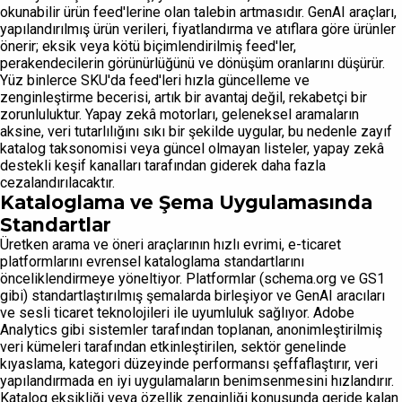
okunabilir ürün feed'lerine olan talebin artmasıdır. GenAI araçları,
yapılandırılmış ürün verileri, fiyatlandırma ve atıflara göre ürünler
önerir; eksik veya kötü biçimlendirilmiş feed'ler,
perakendecilerin görünürlüğünü ve dönüşüm oranlarını düşürür.
Yüz binlerce SKU'da feed'leri hızla güncelleme ve
zenginleştirme becerisi, artık bir avantaj değil, rekabetçi bir
zorunluluktur. Yapay zekâ motorları, geleneksel aramaların
aksine, veri tutarlılığını sıkı bir şekilde uygular, bu nedenle zayıf
katalog taksonomisi veya güncel olmayan listeler, yapay zekâ
destekli keşif kanalları tarafından giderek daha fazla
cezalandırılacaktır.
Kataloglama ve Şema Uygulamasında
Standartlar
Üretken arama ve öneri araçlarının hızlı evrimi, e-ticaret
platformlarını evrensel kataloglama standartlarını
önceliklendirmeye yöneltiyor. Platformlar (schema.org ve GS1
gibi) standartlaştırılmış şemalarda birleşiyor ve GenAI aracıları
ve sesli ticaret teknolojileri ile uyumluluk sağlıyor. Adobe
Analytics gibi sistemler tarafından toplanan, anonimleştirilmiş
veri kümeleri tarafından etkinleştirilen, sektör genelinde
kıyaslama, kategori düzeyinde performansı şeffaflaştırır, veri
yapılandırmada en iyi uygulamaların benimsenmesini hızlandırır.
Katalog eksikliği veya özellik zenginliği konusunda geride kalan