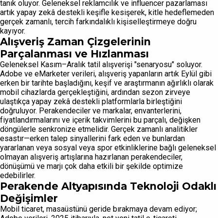
tanık oluyor. Geleneksel reklamcılık ve influencer pazarlaması
artık yapay zekâ destekli keşifle kesişerek, kitle hedeflemeden
gerçek zamanlı, tercih farkındalıklı kişiselleştirmeye doğru
kayıyor.
Alışveriş Zaman Çizgelerinin
Parçalanması ve Hızlanması
Geleneksel Kasım–Aralık tatil alışverişi "senaryosu" soluyor.
Adobe ve eMarketer verileri, alışveriş yapanların artık Eylül gibi
erken bir tarihte başladığını, keşif ve araştırmanın ağırlıklı olarak
mobil cihazlarda gerçekleştiğini, ardından sezon zirveye
ulaştıkça yapay zekâ destekli platformlarla birleştiğini
doğruluyor. Perakendeciler ve markalar, envanterlerini,
fiyatlandırmalarını ve içerik takvimlerini bu parçalı, değişken
döngülerle senkronize etmelidir. Gerçek zamanlı analitikler
esastır—erken talep sinyallerini fark eden ve bunlardan
yararlanan veya sosyal veya spor etkinliklerine bağlı geleneksel
olmayan alışveriş artışlarına hazırlanan perakendeciler,
dönüşümü ve marjı çok daha etkili bir şekilde optimize
edebilirler.
Perakende Altyapısında Teknoloji Odaklı
Değişimler
Mobil ticaret, masaüstünü geride bırakmaya devam ediyor;