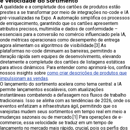
e Velocidade do Sortimento
A qualidade e a completude dos cartões de produtos estão
prestes a se transformar por meio de integrações no-code e IA
pré-visualizadas na Expo. A automação simplifica os processos
de enriquecimento, garantindo que os cartões apresentem
atributos precisos, multimídia e dados de conformidade –
essenciais para a conversão no comércio influenciado pela IA,
onde métricas operacionais como desempenho de entrega
agora alimentam os algoritmos de visibilidade.[3] As
plataformas no-code diminuem as barreiras, permitindo a
iteração rápida sem equipes de desenvolvimento, elevando
diretamente a completude dos cartões de listagens estáticas
para ativos dinâmicos. Para entender como aprimorá-los, confira
nossos insights sobre
como criar descrições de produtos que
impulsionam as vendas
.
O lançamento do sortimento acelera como tema central: a IA
permite lançamentos escaláveis, com atualizações
instantâneas combatendo a defasagem nos fluxos de trabalho
tradicionais. Isso se alinha com as tendências de 2026, onde os
eventos enfatizam a infraestrutura ágil, permitindo que os
varejistas mudem seus sortimentos em tempo real em meio a
mudanças sazonais ou de mercado.[1] Para operações de e-
commerce, essa velocidade se traduz em um tempo de
lançamento no mercado mais rápido, crucial, pois os perfis dos