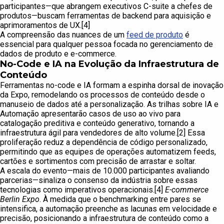
participantes—que abrangem executivos C-suite a chefes de
produtos—buscam ferramentas de backend para aquisição e
aprimoramentos de UX.[4]
A compreensão das nuances de um
feed de produto
é
essencial para qualquer pessoa focada no gerenciamento de
dados de produto e e-commerce.
No-Code e IA na Evolução da Infraestrutura de
Conteúdo
Ferramentas no-code e IA formam a espinha dorsal de inovação
da Expo, remodelando os processos de conteúdo desde o
manuseio de dados até a personalização. As trilhas sobre IA e
Automação apresentarão casos de uso ao vivo para
catalogação preditiva e conteúdo generativo, tornando a
infraestrutura ágil para vendedores de alto volume.[2] Essa
proliferação reduz a dependência de código personalizado,
permitindo que as equipes de operações automatizem feeds,
cartões e sortimentos com precisão de arrastar e soltar.
A escala do evento—mais de 10.000 participantes avaliando
parcerias—sinaliza o consenso da indústria sobre essas
tecnologias como imperativos operacionais.[4]
E-commerce
Berlin Expo
. À medida que o benchmarking entre pares se
intensifica, a automação preenche as lacunas em velocidade e
precisão, posicionando a infraestrutura de conteúdo como a