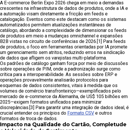
A E-commerce Berlin Expo 2026 chega em meio a demandas
crescentes na infraestrutura de dados de produtos, onde a IA e
a automação visam diretamente a fricção em feeds e
catalogação. Eventos como este destacam como os sistemas
automatizados permitem atualizações instantâneas de
catálogo, abordando a complexidade de dimensionar os feeds
de produtos em meio a mudanças omnichannel e expansões
B2B vistas no circuito de conferências de 2026.[1] Para feeds
de produtos, o foco em ferramentas orientadas por IA promete
um gerenciamento sem atritos, reduzindo erros na sindicação
de dados que afligem os varejistas multi-plataforma.
Os padrões de catálogo ganham força por meio de discussões
sobre operações de PIM, onde a padronização surge como
crítica para a interoperabilidade. As sessões sobre ERP e
operações provavelmente analisarão protocolos para
esquemas de dados consistentes, vitais à medida que os
volumes de comércio transfronteiriço—exemplificados pelo
mercado de e-commerce da Alemanha, de US$ 105 bilhões em
2025—exigem formatos unificados para minimizar
discrepâncias.[3] Para garantir uma integração de dados ideal, é
crucial entender os princípios do
Formato CSV
e outros
formatos de troca de dados.
Impacto na Qualidade do Cartão, Completude