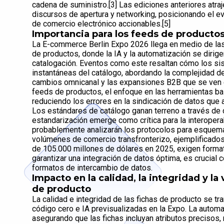
cadena de suministro.[3] Las ediciones anteriores atra
discursos de apertura y networking, posicionando el e
de comercio electrónico accionables.[5]
Importancia para los feeds de productos
La E-commerce Berlin Expo 2026 llega en medio de las 
de productos, donde la IA y la automatización se dirigen
catalogación. Eventos como este resaltan cómo los s
instantáneas del catálogo, abordando la complejidad d
cambios omnicanal y las expansiones B2B que se ven en
feeds de productos, el enfoque en las herramientas ba
reduciendo los errores en la sindicación de datos que a
Los estándares de catálogo ganan terreno a través de
estandarización emerge como crítica para la interoper
probablemente analizarán los protocolos para esquema
volúmenes de comercio transfronterizo, ejemplificado
de 105.000 millones de dólares en 2025, exigen format
garantizar una integración de datos óptima, es crucial
formatos de intercambio de datos.
Impacto en la calidad, la integridad y la 
de producto
La calidad e integridad de las fichas de producto se t
código cero e IA previsualizadas en la Expo. La automa
asegurando que las fichas incluyan atributos precisos,