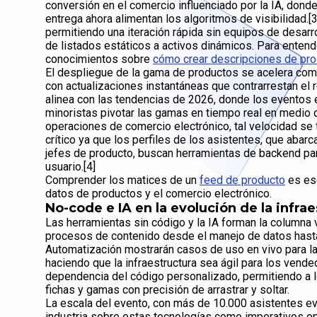
conversión en el comercio influenciado por la IA, dond
entrega ahora alimentan los algoritmos de visibilidad.[
permitiendo una iteración rápida sin equipos de desarro
de listados estáticos a activos dinámicos. Para enten
conocimientos sobre
cómo crear descripciones de pro
El despliegue de la gama de productos se acelera como
con actualizaciones instantáneas que contrarrestan el re
alinea con las tendencias de 2026, donde los eventos en
minoristas pivotar las gamas en tiempo real en medio 
operaciones de comercio electrónico, tal velocidad se
crítico ya que los perfiles de los asistentes, que abarc
jefes de producto, buscan herramientas de backend para
usuario.[4]
Comprender los matices de un
feed de producto
es ese
datos de productos y el comercio electrónico.
No-code e IA en la evolución de la infra
Las herramientas sin código y la IA forman la columna 
procesos de contenido desde el manejo de datos hasta
Automatización mostrarán casos de uso en vivo para la 
haciendo que la infraestructura sea ágil para los vende
dependencia del código personalizado, permitiendo a 
fichas y gamas con precisión de arrastrar y soltar.
La escala del evento, con más de 10.000 asistentes ev
industria sobre estas tecnologías como imperativos op