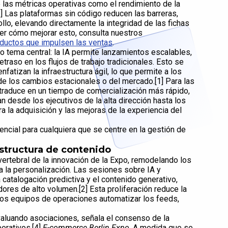
e las métricas operativas como el rendimiento de la
3] Las plataformas sin código reducen las barreras,
llo, elevando directamente la integridad de las fichas
der cómo mejorar esto, consulta nuestros
ductos que impulsen las ventas
.
 tema central: la IA permite lanzamientos escalables,
traso en los flujos de trabajo tradicionales. Esto se
fatizan la infraestructura ágil, lo que permite a los
de los cambios estacionales o del mercado.[1] Para las
 traduce en un tiempo de comercialización más rápido,
an desde los ejecutivos de la alta dirección hasta los
 la adquisición y las mejoras de la experiencia del
ncial para cualquiera que se centre en la gestión de
estructura de contenido
vertebral de la innovación de la Expo, remodelando los
 la personalización. Las sesiones sobre IA y
catalogación predictiva y el contenido generativo,
dores de alto volumen.[2] Esta proliferación reduce la
los equipos de operaciones automatizar los feeds,
aluando asociaciones, señala el consenso de la
erativos.[4]
E-commerce Berlin Expo
. A medida que se