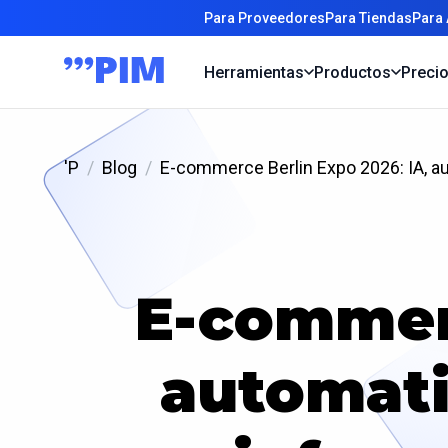
Para Proveedores
Para Tiendas
Para
Herramientas
Productos
Preci
'P
Blog
E-commerce Berlin Expo 2026: IA, au
E-commerc
automatiz