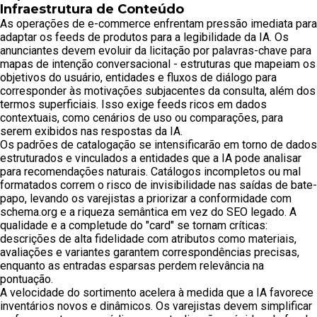
Infraestrutura de Conteúdo
As operações de e-commerce enfrentam pressão imediata para
adaptar os feeds de produtos para a legibilidade da IA. Os
anunciantes devem evoluir da licitação por palavras-chave para
mapas de intenção conversacional - estruturas que mapeiam os
objetivos do usuário, entidades e fluxos de diálogo para
corresponder às motivações subjacentes da consulta, além dos
termos superficiais. Isso exige feeds ricos em dados
contextuais, como cenários de uso ou comparações, para
serem exibidos nas respostas da IA.
Os padrões de catalogação se intensificarão em torno de dados
estruturados e vinculados a entidades que a IA pode analisar
para recomendações naturais. Catálogos incompletos ou mal
formatados correm o risco de invisibilidade nas saídas de bate-
papo, levando os varejistas a priorizar a conformidade com
schema.org e a riqueza semântica em vez do SEO legado. A
qualidade e a completude do "card" se tornam críticas:
descrições de alta fidelidade com atributos como materiais,
avaliações e variantes garantem correspondências precisas,
enquanto as entradas esparsas perdem relevância na
pontuação.
A velocidade do sortimento acelera à medida que a IA favorece
inventários novos e dinâmicos. Os varejistas devem simplificar