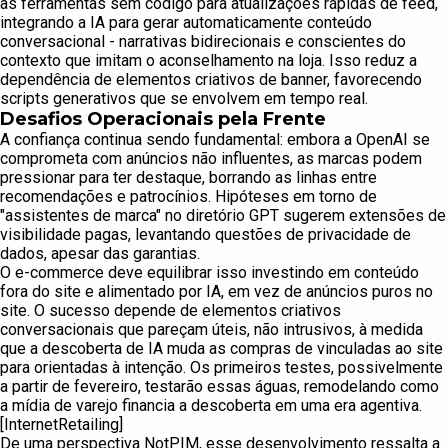
as ferramentas sem código para atualizações rápidas de feed,
integrando a IA para gerar automaticamente conteúdo
conversacional - narrativas bidirecionais e conscientes do
contexto que imitam o aconselhamento na loja. Isso reduz a
dependência de elementos criativos de banner, favorecendo
scripts generativos que se envolvem em tempo real.
Desafios Operacionais pela Frente
A confiança continua sendo fundamental: embora a OpenAI se
comprometa com anúncios não influentes, as marcas podem
pressionar para ter destaque, borrando as linhas entre
recomendações e patrocínios. Hipóteses em torno de
"assistentes de marca" no diretório GPT sugerem extensões de
visibilidade pagas, levantando questões de privacidade de
dados, apesar das garantias.
O e-commerce deve equilibrar isso investindo em conteúdo
fora do site e alimentado por IA, em vez de anúncios puros no
site. O sucesso depende de elementos criativos
conversacionais que pareçam úteis, não intrusivos, à medida
que a descoberta de IA muda as compras de vinculadas ao site
para orientadas à intenção. Os primeiros testes, possivelmente
a partir de fevereiro, testarão essas águas, remodelando como
a mídia de varejo financia a descoberta em uma era agentiva.
[InternetRetailing]
De uma perspectiva NotPIM, esse desenvolvimento ressalta a