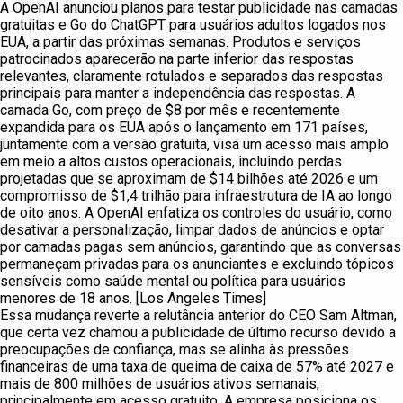
A OpenAI anunciou planos para testar publicidade nas camadas
gratuitas e Go do ChatGPT para usuários adultos logados nos
EUA, a partir das próximas semanas. Produtos e serviços
patrocinados aparecerão na parte inferior das respostas
relevantes, claramente rotulados e separados das respostas
principais para manter a independência das respostas. A
camada Go, com preço de $8 por mês e recentemente
expandida para os EUA após o lançamento em 171 países,
juntamente com a versão gratuita, visa um acesso mais amplo
em meio a altos custos operacionais, incluindo perdas
projetadas que se aproximam de $14 bilhões até 2026 e um
compromisso de $1,4 trilhão para infraestrutura de IA ao longo
de oito anos. A OpenAI enfatiza os controles do usuário, como
desativar a personalização, limpar dados de anúncios e optar
por camadas pagas sem anúncios, garantindo que as conversas
permaneçam privadas para os anunciantes e excluindo tópicos
sensíveis como saúde mental ou política para usuários
menores de 18 anos. [Los Angeles Times]
Essa mudança reverte a relutância anterior do CEO Sam Altman,
que certa vez chamou a publicidade de último recurso devido a
preocupações de confiança, mas se alinha às pressões
financeiras de uma taxa de queima de caixa de 57% até 2027 e
mais de 800 milhões de usuários ativos semanais,
principalmente em acesso gratuito. A empresa posiciona os