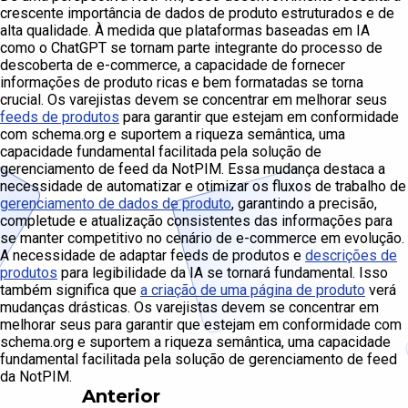
crescente importância de dados de produto estruturados e de
alta qualidade. À medida que plataformas baseadas em IA
como o ChatGPT se tornam parte integrante do processo de
descoberta de e-commerce, a capacidade de fornecer
informações de produto ricas e bem formatadas se torna
crucial. Os varejistas devem se concentrar em melhorar seus
feeds de produtos
para garantir que estejam em conformidade
com schema.org e suportem a riqueza semântica, uma
capacidade fundamental facilitada pela solução de
gerenciamento de feed da NotPIM. Essa mudança destaca a
necessidade de automatizar e otimizar os fluxos de trabalho de
gerenciamento de dados de produto
, garantindo a precisão,
completude e atualização consistentes das informações para
se manter competitivo no cenário de e-commerce em evolução.
A necessidade de adaptar feeds de produtos e
descrições de
produtos
para legibilidade da IA se tornará fundamental. Isso
também significa que
a criação de uma página de produto
verá
mudanças drásticas. Os varejistas devem se concentrar em
melhorar seus para garantir que estejam em conformidade com
schema.org e suportem a riqueza semântica, uma capacidade
fundamental facilitada pela solução de gerenciamento de feed
da NotPIM.
Anterior