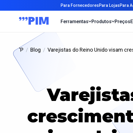
Para Fornecedores
Para Lojas
Para A
Ferramentas
Produtos
Preços
E
'P
Blog
Varejistas do Reino Unido visam cr
Varejist
cresciment