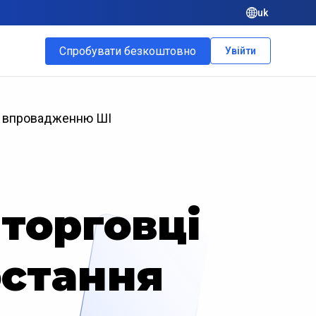
uk
Спробувати безкоштовно
Увійти
ки впровадженню ШІ
 торговці
остання