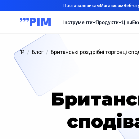
Постачальникам
Магазинам
Веб-ст
Інструменти
Продукти
Ціни
Ек
'P
Блог
Британські роздрібні торговці с
Британсь
сподів