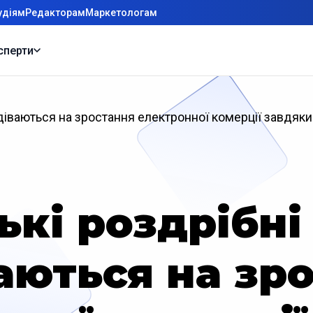
удіям
Редакторам
Маркетологам
сперти
подіваються на зростання електронної комерції завдя
кі роздрібні
аються на зр