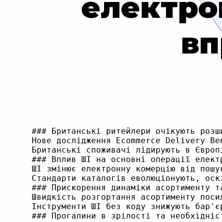
електро
вп
### Британські ритейлери очікують розш
Нове дослідження Ecommerce Delivery Be
Британські споживачі лідирують в Європ
### Вплив ШІ на основні операції електр
ШІ змінює електронну комерцію від пошу
Стандарти каталогів еволюціонують, оск
### Прискорення динаміки асортименту та
Швидкість розгортання асортименту поси
Інструменти ШІ без коду знижують бар'є
### Прогалини в зрілості та необхідніст