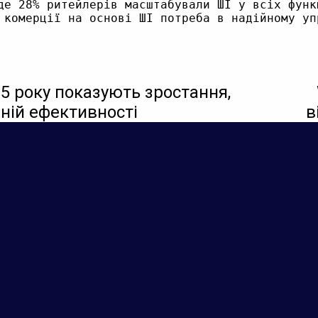
де 28% ритейлерів масштабували ШІ у всіх функ
25 року показують зростання,
ній ефективності
в