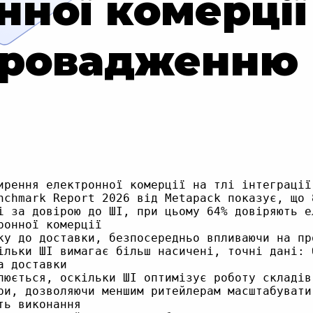
нної комерції
ровадженню
ирення електронної комерції на тлі інтеграції 
nchmark Report 2026 від Metapack показує, що 
і за довірою до ШІ, при цьому 64% довіряють е
онної комерції

ку до доставки, безпосередньо впливаючи на пр
ільки ШІ вимагає більш насичені, точні дані: 
 доставки

люється, оскільки ШІ оптимізує роботу складів
ри, дозволяючи меншим ритейлерам масштабувати
ь виконання
