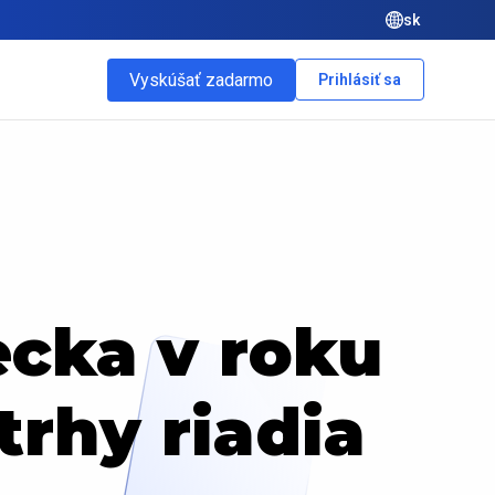
sk
Vyskúšať zadarmo
Prihlásiť sa
cka v roku
trhy riadia