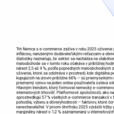
Trh Nemca s e-commerce zažíva v roku 2025 oživenie 
infláciou, narušenými dodávateľskými reťazcami a ob
štatistiky naznačujú, že sektor sa nachádza na stabilno
maloobchode sa v tomto roku očakáva v približnej hodn
nárast 2,5 až 4 %, podľa popredných maloobchodných zd
oživenie, ktoré sa odohráva v prostredí, kde digitálna 
kupujúcich na úrovni približne 66% – sú priemyselnými
priemerný výnos na jeden online používateľa ostáva sil
Hlavným trendom, ktorý formoval nemecký e-commerce tr
internetových trhovíšť. Platformové spoločnosti, ako n
sprostredkujú 57 % všetkých e-commerce transakcií v
pohodlia, výberu a dôveryhodnosti – faktorov, ktoré čor
nenechavateľné. V prvom štvrťroku 2025 vzrástli tržby
marginálny nárast o 1,2 % zaznamenaný u internetových