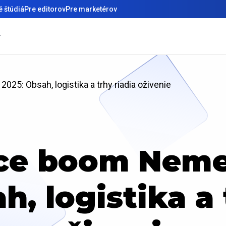
 štúdiá
Pre editorov
Pre marketérov
5: Obsah, logistika a trhy riadia oživenie
e boom Neme
h, logistika a 