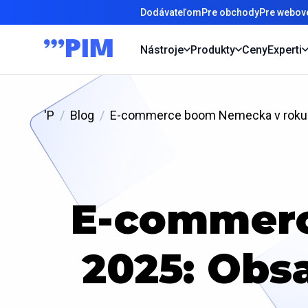
Dodávateľom
Pre obchody
Pre webové
Nástroje
Produkty
Ceny
Experti
'P
Blog
E-commerce boom Nemecka v roku 202
E-commerc
2025: Obsa