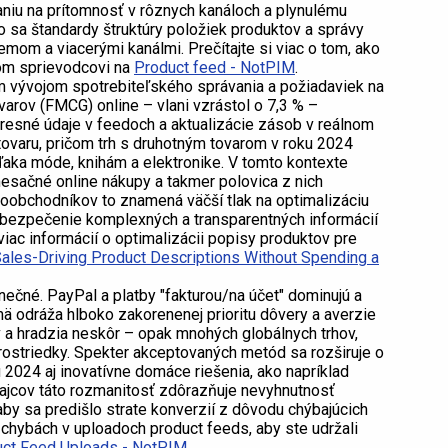
aniu na prítomnosť v rôznych kanáloch a plynulému
 sa štandardy štruktúry položiek produktov a správy
mom a viacerými kanálmi. Prečítajte si viac o tom, ako
om sprievodcovi na
Product feed - NotPIM
.
 vývojom spotrebiteľského správania a požiadaviek na
varov (FMCG) online – vlani vzrástol o 7,3 % –
presné údaje v feedoch a aktualizácie zásob v reálnom
tovaru, pričom trh s druhotným tovarom v roku 2024
vďaka móde, knihám a elektronike. V tomto kontexte
esačné online nákupy a takmer polovica z nich
oobchodníkov to znamená väčší tlak na optimalizáciu
abezpečenie komplexných a transparentných informácií
viac informácií o optimalizácii popisy produktov pre
ales-Driving Product Descriptions Without Spending a
ečné. PayPal a platby "fakturou/na účet" dominujú a
mä odráža hlboko zakorenenej prioritu dôvery a averzie
v a hradzia neskôr – opak mnohých globálnych trhov,
rostriedky. Spekter akceptovaných metód sa rozširuje o
 2024 aj inovatívne domáce riešenia, ako napríklad
dajcov táto rozmanitosť zdôrazňuje nevyhnutnosť
by sa predišlo strate konverzií z dôvodu chýbajúcich
 chybách v uploadoch product feeds, aby ste udržali
ct Feed Uploads - NotPIM
.