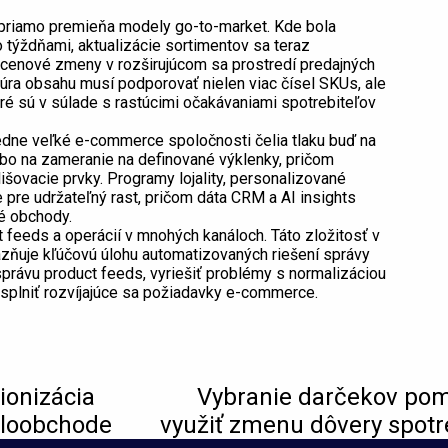
y priamo premieňa modely go-to-market. Kde bola
 týždňami, aktualizácie sortimentov sa teraz
 cenové zmeny v rozširujúcom sa prostredí predajných
túra obsahu musí podporovať nielen viac čísel SKUs, ale
oré sú v súlade s rastúcimi očakávaniami spotrebiteľov
tredne veľké e-commerce spoločnosti čelia tlaku buď na
ebo na zameranie na definované výklenky, pričom
lišovacie prvky. Programy lojality, personalizované
 pre udržateľný rast, pričom dáta CRM a AI insights
é obchody.
feeds a operácií v mnohých kanáloch. Táto zložitosť v
azňuje kľúčovú úlohu automatizovaných riešení správy
právu product feeds, vyriešiť problémy s normalizáciou
splniť rozvíjajúce sa požiadavky e-commerce.
ionizácia
Vybranie darčekov po
aloobchode
využiť zmenu dôvery spotr