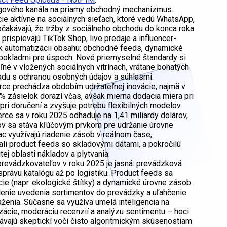
ngového kanála na priamy obchodný mechanizmus.
ie aktívne na sociálnych sieťach, ktoré vedú WhatsApp,
čakávajú, že tržby z sociálneho obchodu do konca roka
rispievajú TikTok Shop, live predaje a influencer-
 k automatizácii obsahu: obchodné feeds, dynamické
dpokladmi pre úspech. Nové priemyselné štandardy si
ľné v vložených sociálnych vitrínach, vrátane bohatých
ladu s ochranou osobných údajov a súhlasmi.
rce prechádza obdobím udržateľnej inovácie, najmä v
4 % zásielok dorazí včas, avšak mierna dodacia miera pri
pri doručení a zvyšuje potrebu flexibilných modelov
ce sa v roku 2025 odhaduje na 1,41 miliardy dolárov,
ov sa stáva kľúčovým prvkom pre udržanie úrovne
c využívajú riadenie zásob v reálnom čase,
li product feeds so skladovými dátami, a pokročilú
ej oblasti nákladov a plytvania.
evádzkovateľov v roku 2025 je jasná: prevádzková
právu katalógu až po logistiku. Product feeds sa
ikácie (napr. ekologické štítky) a dynamické úrovne zásob.
hlenie uvedenia sortimentov do prevádzky a uľahčenie
ženia. Súčasne sa využíva umelá inteligencia na
zácie, moderáciu recenzií a analýzu sentimentu – hoci
ávajú skeptickí voči čisto algoritmickým skúsenostiam