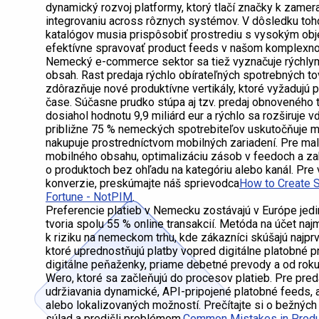
dynamický rozvoj platformy, ktorý tlačí značky k zamer
integrovaniu across rôznych systémov. V dôsledku toho
katalógov musia prispôsobiť prostrediu s vysokým obje
efektívne spravovať product feeds v našom komplexn
Nemecký e-commerce sektor sa tiež vyznačuje rýchlym
obsah. Rast predaja rýchlo obírateľných spotrebných to
zdôrazňuje nové produktívne vertikály, ktoré vyžadujú 
čase. Súčasne prudko stúpa aj tzv. predaj obnoveného 
dosiahol hodnotu 9,9 miliárd eur a rýchlo sa rozširuje 
približne 75 % nemeckých spotrebiteľov uskutočňuje m
nakupuje prostredníctvom mobilných zariadení. Pre mal
mobilného obsahu, optimalizáciu zásob v feedoch a z
o produktoch bez ohľadu na kategóriu alebo kanál. Pre 
konverzie, preskúmajte náš sprievodca
How to Create S
Fortune - NotPIM
.
Preferencie platieb v Nemecku zostávajú v Európe jedin
tvoria spolu 55 % online transakcií. Metóda na účet naj
k riziku na nemeckom trhu, kde zákazníci skúšajú najpr
ktoré uprednostňujú platby vopred digitálne platobné p
digitálne peňaženky, priame debetné prevody a od roku
Wero, ktoré sa začleňujú do procesov platieb. Pre pre
udržiavania dynamické, API-pripojené platobné feeds, a
alebo lokalizovaných možností. Prečítajte si o bežných
súlad a predišli problémom.
Common Mistakes in Produ