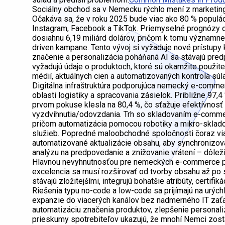
Sociálny obchod sa v Nemecku rýchlo mení z marketi
Očakáva sa, že v roku 2025 bude viac ako 80 % populác
Instagram, Facebook a TikTok. Priemyselné prognózy o
dosiahnu 6,19 miliárd dolárov, pričom k tomu významne p
driven kampane. Tento vývoj si vyžaduje nové prístupy
značenie a personalizácia poháňaná AI sa stávajú pre
vyžadujú údaje o produktoch, ktoré sú okamžite použite
médií, aktuálnych cien a automatizovaných kontrola sú
Digitálna infraštruktúra podporujúca nemecký e-comme
oblasti logistiky a spracovania zásielok. Približne 97,
prvom pokuse klesla na 80,4 %, čo sťažuje efektívnosť 
vyzdvihnutia/odovzdania. Trh so skladovaním e-commer
pričom automatizácia pomocou robotiky a mikro-sklad
služieb. Popredné maloobchodné spoločnosti čoraz via
automatizované aktualizácie obsahu, aby synchronizova
analýzu na predpovedanie a znižovanie vrátení – dôležit
Hlavnou nevyhnutnosťou pre nemeckých e-commerce pr
excelencia sa musí rozširovať od tvorby obsahu až po s
stávajú zložitejšími, integrujú bohatšie atribúty, certif
Riešenia typu no-code a low-code sa prijímajú na urýc
expanzie do viacerých kanálov bez nadmerného IT zaťa
automatizáciu značenia produktov, zlepšenie personali
prieskumy spotrebiteľov ukazujú, že mnohí Nemci zost