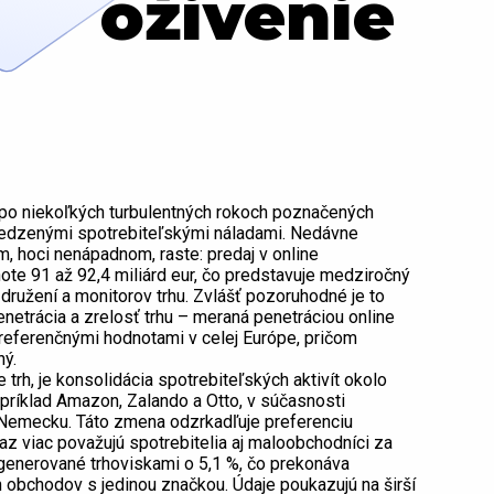
oživenie
po niekoľkých turbulentných rokoch poznačených
medzenými spotrebiteľskými náladami. Nedávne
m, hoci nenápadnom, raste: predaj v online
ote 91 až 92,4 miliárd eur, čo predstavuje medziročný
ružení a monitorov trhu. Zvlášť pozoruhodné je to
penetrácia a zrelosť trhu – meraná penetráciou online
 referenčnými hodnotami v celej Európe, pričom
ný.
h, je konsolidácia spotrebiteľských aktivít okolo
apríklad Amazon, Zalando a Otto, v súčasnosti
 Nemecku. Táto zmena odzrkadľuje preferenciu
az viac považujú spotrebitelia aj maloobchodníci za
 generované trhoviskami o 5,1 %, čo prekonáva
 obchodov s jedinou značkou. Údaje poukazujú na širší