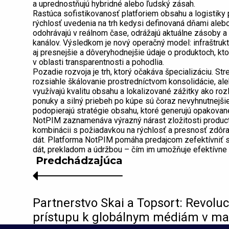
a uprednostňujú hybridné alebo ľudský zásah.
Rastúca sofistikovanosť platforiem obsahu a logistik
rýchlosť uvedenia na trh kedysi definovaná dňami alebo
odohrávajú v reálnom čase, odrážajú aktuálne zásoby a
kanálov. Výsledkom je nový operačný model: infraštruk
aj presnejšie a dôveryhodnejšie údaje o produktoch, kt
v oblasti transparentnosti a pohodlia.
Pozadie rozvoja je trh, ktorý očakáva špecializáciu. S
rozsiahle škálovanie prostredníctvom konsolidácie, al
využívajú kvalitu obsahu a lokalizované zážitky ako roz
ponuky a silný priebeh po kúpe sú čoraz nevyhnutnejšie
podopierajú stratégie obsahu, ktoré generujú opakovan
NotPIM zaznamenáva výrazný nárast zložitosti product 
kombinácii s požiadavkou na rýchlosť a presnosť zdôr
dát. Platforma NotPIM pomáha predajcom zefektívniť s
dát, prekladom a údržbou – čím im umožňuje efektívne 
Predchádzajúca
Partnerstvo Skai a Topsort: Revoluc
prístupu k globálnym médiám v m