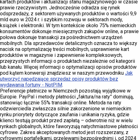
kartach produktów i aktualizacji stanu magazynowego w czasie
prawie rzeczywistym. Jednocześnie odradza się rynek
odsprzedaży, z sektorem używanych produktów o wartości 9,9
mld euro w 2024 r. i szybkim rozwoju w sektorach mody,
książek i elektroniki. W tym kontekście około 75% niemieckich
konsumentów dokonuje miesięcznych zakupów online, a prawie
połowa dokonuje transakcji za pośrednictwem urządzeń
mobilnych. Dla sprzedawców detalicznych oznacza to większy
nacisk na optymalizację treści mobilnych, usprawnienie kart
produktów w magazynie i zapewnienie kompleksowych,
przejrzystych informacji o produktach niezależnie od kategorii
lub kanału. Więcej informacji o optymalizacji opisów produktów
pod kątem konwersji znajdziesz w naszym przewodniku
Jak
utworzyć napędzające sprzedaż opisy produktów bez
wydawania fortuny - NotPIM
.
Preferencje płatnicze w Niemczech pozostają wyjątkowe w
Europie. PayPal i metody płatności „faktura/na raty” dominują,
stanowiąc łącznie 55% transakcji online. Metoda na raty
odzwierciedla zwłaszcza silnie zakorzenione w niemieckim
rynku priorytety dotyczące zaufania i unikania ryzyka, gdzie
klienci testują produkt przed zapłatą – odwrotnie niż w wielu
rynkach globalnych, które faworyzują natychmiastowe płatności
cyfrowe. Zakres akceptowanych metod jest rozszerzany, z
cyfrowymi portafelkami, przelewami bezpośrednimi i, od 2024