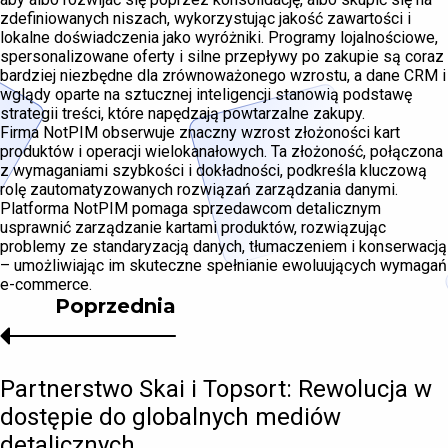
zdefiniowanych niszach, wykorzystując jakość zawartości i
lokalne doświadczenia jako wyróżniki. Programy lojalnościowe,
spersonalizowane oferty i silne przepływy po zakupie są coraz
bardziej niezbędne dla zrównoważonego wzrostu, a dane CRM i
wglądy oparte na sztucznej inteligencji stanowią podstawę
strategii treści, które napędzają powtarzalne zakupy.
Firma NotPIM obserwuje znaczny wzrost złożoności kart
produktów i operacji wielokanałowych. Ta złożoność, połączona
z wymaganiami szybkości i dokładności, podkreśla kluczową
rolę zautomatyzowanych rozwiązań zarządzania danymi.
Platforma NotPIM pomaga sprzedawcom detalicznym
usprawnić zarządzanie kartami produktów, rozwiązując
problemy ze standaryzacją danych, tłumaczeniem i konserwacją
– umożliwiając im skuteczne spełnianie ewoluujących wymagań
e-commerce.
Poprzednia
Partnerstwo Skai i Topsort: Rewolucja w
dostępie do globalnych mediów
detalicznych