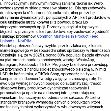
r., innowacyjnymi, natywnymi rozwiązaniami, takimi jak Wero,
wchodzącymi w skład procesów płatności. Dla sprzedawców
detalicznych ta różnorodność podkreśla pilną potrzebę
utrzymania dynamicznych, połączonych z API, kart produktów w
celu uniknięcia utraty konwersji z powodu braku lub
nieprzystosowanych opcji. Przeczytaj artykuł o typowych
błędach w przesyłaniu kart produktów, aby zachować zgodność
i uniknąć problemów.
Common Mistakes in Product Feed
Uploads - NotPIM
.
Handel społecznościowy szybko przekształca się z kanału
marketingowego w bezpośredni silnik sprzedaży w Niemczech.
Oczekuje się, że w 2025 r. ponad 80% populacji będzie aktywne
na platformach społecznościowych, wiodąc WhatsApp,
Instagram, Facebook i TikTok. Prognozy branżowe przewidują,
że przychody z handlu społecznościowego osiągną 6,19 mld
USD do końca roku, z TikTok Shop, sprzedażą na żywo i
kampaniami influencerów odgrywającymi znaczącą rolę. Ta
ewolucja wymaga nowych podejść do automatyzacji treści:
sklepowe karty produktów, dynamiczne tagowanie i
personalizacja oparte na sztucznej inteligencji stają się
warunkami koniecznymi do odniesienia sukcesu. Aktualne
standardy branżowe wymagają danych o produktach, które
można natychmiast wykorzystać w wbudowanych witrynach