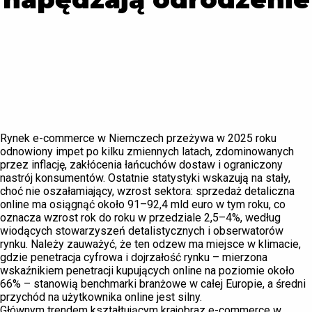
Rynek e-commerce w Niemczech przeżywa w 2025 roku
odnowiony impet po kilku zmiennych latach, zdominowanych
przez inflację, zakłócenia łańcuchów dostaw i ograniczony
nastrój konsumentów. Ostatnie statystyki wskazują na stały,
choć nie oszałamiający, wzrost sektora: sprzedaż detaliczna
online ma osiągnąć około 91–92,4 mld euro w tym roku, co
oznacza wzrost rok do roku w przedziale 2,5–4%, według
wiodących stowarzyszeń detalistycznych i obserwatorów
rynku. Należy zauważyć, że ten odzew ma miejsce w klimacie,
gdzie penetracja cyfrowa i dojrzałość rynku – mierzona
wskaźnikiem penetracji kupujących online na poziomie około
66% – stanowią benchmarki branżowe w całej Europie, a średni
przychód na użytkownika online jest silny.
Głównym trendem kształtującym krajobraz e-commerce w