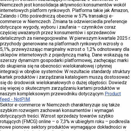
Niemczech jest konsolidacja aktywności konsumentów wokół
internetowych platform rynkowych. Platforma takie jak Amazon,
Zalando i Otto pośredniczą obecnie w 57% transakcji e-
commerce w Niemczech. Zmiana ta odzwierciedla preferencje
dotyczące wygody, wyboru i zaufania – czynników coraz
częściej uważanych przez konsumentów i sprzedawców
detalicznych za nienegocjowalne. W pierwszym kwartale 2025 r.
przychody generowane na platformach rynkowych wzrosły o
5,1%, przewyższając marginalny wzrost o 1,2% odnotowany dla
sklepów internetowych z pojedynczą marką. Dane wskazują na
szerszy dynamizm gospodarki platformowej, zachęcając marki
do skupienia się na obecności wielokanałowej i płynnej
integracji w obrębie systemów. W rezultacie standardy struktury
kartek produktów i zarządzania katalogiem muszą dostosować
się do środowisk wielokanałowych o dużej objętości. Dowiedz
się więcej o skutecznym zarządzaniu kartami produktów w
naszym kompleksowym przewodniku dotyczącym
Product
feed - NotPIM
.
Sektor e-commerce w Niemczech charakteryzuje się także
szybkim rozwojem zachowań konsumentów i wymagań
dotyczących treści. Wzrost sprzedaży towarów szybko
rotujących (FMCG) online – o 7,3% w ubiegłym roku – podkreśla
nowe pionowe sektory produktów wymagające dokładności w