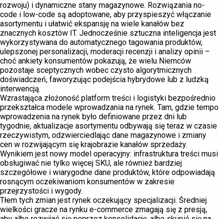
rozwoju) i dynamiczne stany magazynowe. Rozwiązania no-
code i low-code są adoptowane, aby przyspieszyć włączanie
asortymentu i ułatwić ekspansję na wiele kanałów bez
znacznych kosztów IT. Jednocześnie sztuczna inteligencja jest
wykorzystywana do automatycznego tagowania produktów,
ulepszonej personalizacji, moderacji recenzji i analizy opinii –
choć ankiety konsumentów pokazują, że wielu Niemców
pozostaje sceptycznych wobec czysto algorytmicznych
doświadczeń, faworyzując podejścia hybrydowe lub z ludzką
interwencją.
Wzrastająca złożoność platform treści i logistyki bezpośrednio
przekształca modele wprowadzania na rynek. Tam, gdzie tempo
wprowadzenia na rynek było definiowane przez dni lub
tygodnie, aktualizacje asortymentu odbywają się teraz w czasie
rzeczywistym, odzwierciedlając dane magazynowe i zmiany
cen w rozwijającym się krajobrazie kanałów sprzedaży.
Wynikiem jest nowy model operacyjny: infrastruktura treści musi
obsługiwać nie tylko więcej SKU, ale również bardziej
szczegółowe i wiarygodne dane produktów, które odpowiadają
rosnącym oczekiwaniom konsumentów w zakresie
przejrzystości i wygody.
Tłem tych zmian jest rynek oczekujący specjalizacji. Średniej
wielkości gracze na rynku e-commerce zmagają się z presją,
aby albo rozwijać się poprzez konsolidację, albo skupić się na