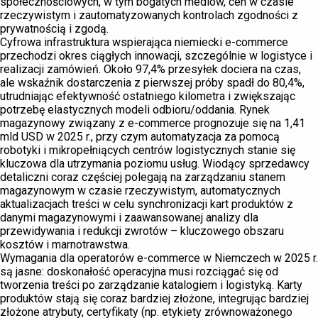
społecznościowych, w tym bogatych mediów, cen w czasie
rzeczywistym i zautomatyzowanych kontrolach zgodności z
prywatnością i zgodą.
Cyfrowa infrastruktura wspierająca niemiecki e-commerce
przechodzi okres ciągłych innowacji, szczególnie w logistyce i
realizacji zamówień. Około 97,4% przesyłek dociera na czas,
ale wskaźnik dostarczenia z pierwszej próby spadł do 80,4%,
utrudniając efektywność ostatniego kilometra i zwiększając
potrzebę elastycznych modeli odbioru/oddania. Rynek
magazynowy związany z e-commerce prognozuje się na 1,41
mld USD w 2025 r., przy czym automatyzacja za pomocą
robotyki i mikropełniących centrów logistycznych stanie się
kluczowa dla utrzymania poziomu usług. Wiodący sprzedawcy
detaliczni coraz częściej polegają na zarządzaniu stanem
magazynowym w czasie rzeczywistym, automatycznych
aktualizacjach treści w celu synchronizacji kart produktów z
danymi magazynowymi i zaawansowanej analizy dla
przewidywania i redukcji zwrotów – kluczowego obszaru
kosztów i marnotrawstwa.
Wymagania dla operatorów e-commerce w Niemczech w 2025 r.
są jasne: doskonałość operacyjna musi rozciągać się od
tworzenia treści po zarządzanie katalogiem i logistyką. Karty
produktów stają się coraz bardziej złożone, integrując bardziej
złożone atrybuty, certyfikaty (np. etykiety zrównoważonego