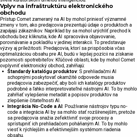
Vplyv na infraštruktúru elektronického
obchodu
Prístup Comet zameraný na AI by mohol priniesť významné
zmeny v tom, ako predajcovia prezentujú údaje o produktoch a
zapájajú zákazníkov. Napríklad by sa mohol urýchliť prechod k
obchodu bez kliknutia, kde AI spracováva objavovanie,
porovnávanie a pokladňu v jedinej interakcii. To predstavuje
výzvy aj príležitosti. Predajcovia, ktorí sa prispôsobia včas
optimalizáciou obsahu pre AI, budú v lepšej pozícii na získanie
pozornosti spotrebiteľov. Kľúčové oblasti, kde by mohol Comet
ovplyvniť elektronický obchod, zahŕňajú:
Štandardy katalógu produktov
: S prehliadačmi AI
schopnými poskytovať okamžité odpovede musia
predajcovia zabezpečiť, aby boli ich katalógy produktov
podrobné a ľahko interpretovateľné nástrojmi AI. To by mohlo
zahŕňať vylepšenie metadát a popisov produktov na
zlepšenie čitateľnosti AI.
Integrácia No-Code a AI
: Používanie nástrojov typu no-
code a integrácia AI by sa mohlo stať rozšírenejším, pretože
sa predajcovia snažia zefektívniť svoje procesy a
sprístupniť ich prehliadačom poháňaným AI. To by mohlo
viesť k rýchlejším a efektívnejším systémom riadenia
obsahu.