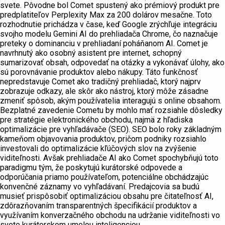
svete. Pôvodne bol Comet spustený ako prémiový produkt pre
predplatiteľov Perplexity Max za 200 dolárov mesačne. Toto
rozhodnutie prichádza v čase, keď Google zrýchľuje integráciu
svojho modelu Gemini AI do prehliadača Chrome, čo naznačuje
preteky o dominanciu v prehliadaní poháňanom AI. Comet je
navrhnutý ako osobný asistent pre internet, schopný
sumarizovať obsah, odpovedať na otázky a vykonávať úlohy, ako
sú porovnávanie produktov alebo nákupy. Táto funkčnosť
nepredstavuje Comet ako tradičný prehliadač, ktorý najprv
zobrazuje odkazy, ale skôr ako nástroj, ktorý môže zásadne
zmeniť spôsob, akým používatelia interagujú s online obsahom.
Bezplatné zavedenie Cometu by mohlo mať rozsiahle dôsledky
pre stratégie elektronického obchodu, najmä z hľadiska
optimalizácie pre vyhľadávače (SEO). SEO bolo roky základným
kameňom objavovania produktov, pričom podniky rozsiahlo
investovali do optimalizácie kľúčových slov na zvýšenie
viditeľnosti. Avšak prehliadače AI ako Comet spochybňujú toto
paradigmu tým, že poskytujú kurátorské odpovede a
odporúčania priamo používateľom, potenciálne obchádzajúc
konvenčné záznamy vo vyhľadávaní. Predajcovia sa budú
musieť prispôsobiť optimalizáciou obsahu pre čitateľnosť AI,
zdôrazňovaním transparentných špecifikácií produktov a
využívaním konverzačného obchodu na udržanie viditeľnosti vo
svete kurátorskom umelou inteligenciou.