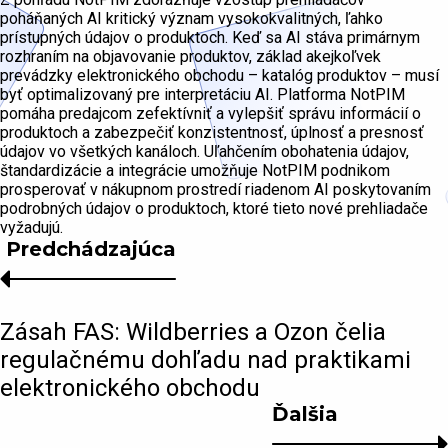
poháňaných AI kritický význam vysokokvalitných, ľahko
prístupných údajov o produktoch. Keď sa AI stáva primárnym
rozhraním na objavovanie produktov, základ akejkoľvek
prevádzky elektronického obchodu – katalóg produktov – musí
byť optimalizovaný pre interpretáciu AI. Platforma NotPIM
pomáha predajcom zefektívniť a vylepšiť správu informácií o
produktoch a zabezpečiť konzistentnosť, úplnosť a presnosť
údajov vo všetkých kanáloch. Uľahčením obohatenia údajov,
štandardizácie a integrácie umožňuje NotPIM podnikom
prosperovať v nákupnom prostredí riadenom AI poskytovaním
podrobných údajov o produktoch, ktoré tieto nové prehliadače
vyžadujú.
Predchádzajúca
Zásah FAS: Wildberries a Ozon čelia
regulačnému dohľadu nad praktikami
elektronického obchodu
Ďalšia