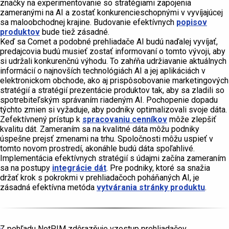
značky na experimentovanie so stratégiami zapojenia
zameranými na AI a zostať konkurencieschopnými v vyvíjajúcej
sa maloobchodnej krajine. Budovanie efektívnych
popisov
produktov
bude tiež zásadné.
Keď sa Comet a podobné prehliadače AI budú naďalej vyvíjať,
predajcovia budú musieť zostať informovaní o tomto vývoji, aby
si udržali konkurenčnú výhodu. To zahŕňa udržiavanie aktuálnych
informácií o najnovších technológiách AI a jej aplikáciách v
elektronickom obchode, ako aj prispôsobovanie marketingových
stratégií a stratégií prezentácie produktov tak, aby sa zladili so
spotrebiteľským správaním riadeným AI. Pochopenie dopadu
týchto zmien si vyžaduje, aby podniky optimalizovali svoje dáta.
Zefektívnený prístup k
spracovaniu cenníkov
môže zlepšiť
kvalitu dát. Zameraním sa na kvalitné dáta môžu podniky
úspešne prejsť zmenami na trhu. Spoločnosti môžu uspieť v
tomto novom prostredí, akonáhle budú dáta spoľahlivé.
Implementácia efektívnych stratégií s údajmi začína zameraním
sa na postupy
integrácie dát
. Pre podniky, ktoré sa snažia
držať krok s pokrokmi v prehliadačoch poháňaných AI, je
zásadná efektívna metóda
vytvárania stránky produktu
.
Z pohľadu NotPIM zdôrazňuje vzostup prehliadačov