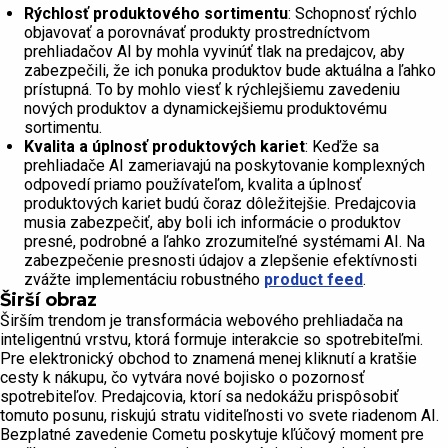
Rýchlosť produktového sortimentu
: Schopnosť rýchlo
objavovať a porovnávať produkty prostredníctvom
prehliadačov AI by mohla vyvinúť tlak na predajcov, aby
zabezpečili, že ich ponuka produktov bude aktuálna a ľahko
prístupná. To by mohlo viesť k rýchlejšiemu zavedeniu
nových produktov a dynamickejšiemu produktovému
sortimentu.
Kvalita a úplnosť produktových kariet
: Keďže sa
prehliadače AI zameriavajú na poskytovanie komplexných
odpovedí priamo používateľom, kvalita a úplnosť
produktových kariet budú čoraz dôležitejšie. Predajcovia
musia zabezpečiť, aby boli ich informácie o produktov
presné, podrobné a ľahko zrozumiteľné systémami AI. Na
zabezpečenie presnosti údajov a zlepšenie efektívnosti
zvážte implementáciu robustného
product feed
.
Širší obraz
Širším trendom je transformácia webového prehliadača na
inteligentnú vrstvu, ktorá formuje interakcie so spotrebiteľmi.
Pre elektronický obchod to znamená menej kliknutí a kratšie
cesty k nákupu, čo vytvára nové bojisko o pozornosť
spotrebiteľov. Predajcovia, ktorí sa nedokážu prispôsobiť
tomuto posunu, riskujú stratu viditeľnosti vo svete riadenom AI.
Bezplatné zavedenie Cometu poskytuje kľúčový moment pre