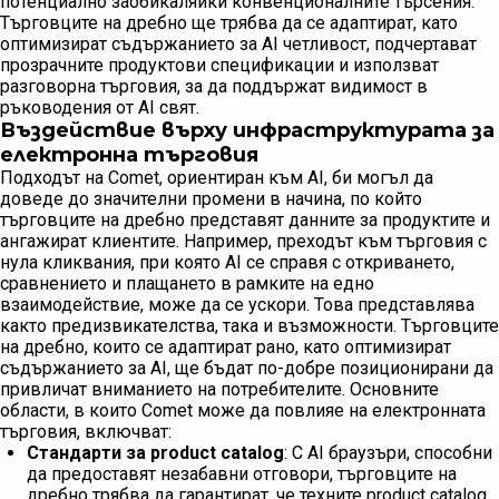
потенциално заобикаляйки конвенционалните търсения.
Търговците на дребно ще трябва да се адаптират, като
оптимизират съдържанието за AI четливост, подчертават
прозрачните продуктови спецификации и използват
разговорна търговия, за да поддържат видимост в
ръководения от AI свят.
Въздействие върху инфраструктурата за
електронна търговия
Подходът на Comet, ориентиран към AI, би могъл да
доведе до значителни промени в начина, по който
търговците на дребно представят данните за продуктите и
ангажират клиентите. Например, преходът към търговия с
нула кликвания, при която AI се справя с откриването,
сравнението и плащането в рамките на едно
взаимодействие, може да се ускори. Това представлява
както предизвикателства, така и възможности. Търговците
на дребно, които се адаптират рано, като оптимизират
съдържанието за AI, ще бъдат по-добре позиционирани да
привличат вниманието на потребителите. Основните
области, в които Comet може да повлияе на електронната
търговия, включват:
Стандарти за product catalog
: С AI браузъри, способни
да предоставят незабавни отговори, търговците на
дребно трябва да гарантират, че техните product catalog