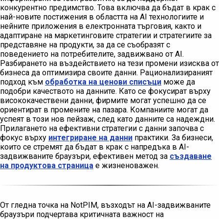
конкурентно предимство. Това включва да бъдат в крак с
най-новите постижения в областта на AI технологиите и
нейните приложения в електронната търговия, както и
адаптиране на маркетинговите стратегии и стратегиите за
представяне на продукти, за да се съобразят с
поведението на потребителите, задвижвано от AI.
Разбирането на въздействието на тези промени изисква от
бизнеса да оптимизира своите данни. Рационализираният
подход към
обработка на ценови списъци
може да
подобри качеството на данните. Като се фокусират върху
висококачествени данни, фирмите могат успешно да се
ориентират в промените на пазара. Компаниите могат да
успеят в този нов пейзаж, след като данните са надеждни.
Прилагането на ефективни стратегии с данни започва с
фокус върху
интегриране на данни
практики. За бизнеси,
които се стремят да бъдат в крак с напредъка в AI-
задвижваните браузъри, ефективен метод за
създаване
на продуктова страница
е жизненоважен.
От гледна точка на NotPIM, възходът на AI-задвижваните
браузъри подчертава критичната важност на