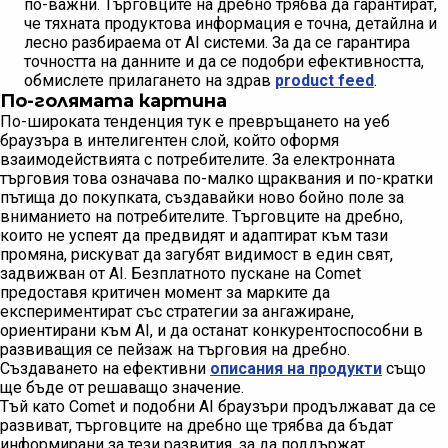
по-важни. Търговците на дребно трябва да гарантират,
че тяхната продуктова информация е точна, детайлна и
лесно разбираема от AI системи. За да се гарантира
точността на данните и да се подобри ефективността,
обмислете прилагането на здрав
product feed
.
По-голямата картина
По-широката тенденция тук е превръщането на уеб
браузъра в интелигентен слой, който оформя
взаимодействията с потребителите. За електронната
търговия това означава по-малко щраквания и по-кратки
пътища до покупката, създавайки ново бойно поле за
вниманието на потребителите. Търговците на дребно,
които не успеят да предвидят и адаптират към тази
промяна, рискуват да загубят видимост в един свят,
задвижван от AI. Безплатното пускане на Comet
предоставя критичен момент за марките да
експериментират със стратегии за ангажиране,
ориентирани към AI, и да останат конкурентоспособни в
развиващия се пейзаж на търговия на дребно.
Създаването на ефективни
описания на продукти
също
ще бъде от решаващо значение.
Тъй като Comet и подобни AI браузъри продължават да се
развиват, търговците на дребно ще трябва да бъдат
информирани за тези развития, за да поддържат