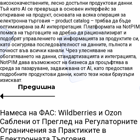
висококачествените, лесно достъпни продуктови данни.
Тъй като AI се превръща в основен интерфейс за
откриване на продукт, основата на всяка операция за
електронна търговия – product catalog – трябва да бъде
оптимизирана за AI интерпретация. Платформата на NotPIM
помага на търговците на дребно да рационализират и
подобрят управлението на информацията за продуктите си,
като осигурява последователност на данните, пълнота и
точност във всички канали. Чрез улесняване на
обогатяването на данни, стандартизацията и интеграцията,
NotPIM дава възможност на бизнеса да процъфтява в
среда за пазаруване, задвижвана от AI, като предоставя
подробните продуктови данни, които тези нови браузъри
изискват.
Предишна
Намеса на ФАС: Wildberries и Ozon
Саблeни от Преглед на Регулаторните
Ограничения за Практиките в
Електронната Търговия