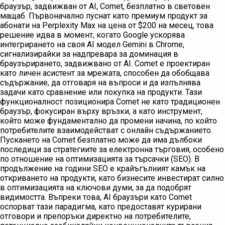
браузър, задвижван от AI, Comet, безплатно в световен
мащаб. Първоначално пуснат като премиум продукт за
абонати на Perplexity Max на цена от $200 на месец, това
решение идва в момент, когато Google ускорява
интегрирането на своя AI модел Gemini в Chrome,
сигнализирайки за надпревара за доминация в
браузърирането, задвижвано от AI. Comet е проектиран
като личен асистент за мрежата, способен да обобщава
съдържание, да отговаря на въпроси и да изпълнява
задачи като сравнение или покупка на продукти. Тази
функционалност позиционира Comet не като традиционен
браузър, фокусиран върху връзки, а като инструмент,
който може фундаментално да промени начина, по който
потребителите взаимодействат с онлайн съдържанието.
Пускането на Comet безплатно може да има дълбоки
последици за стратегиите за електронна търговия, особено
по отношение на оптимизацията за търсачки (SEO). В
продължение на години SEO е крайъгълният камък на
откриването на продукти, като бизнесите инвестират силно
в оптимизацията на ключови думи, за да подобрят
видимостта. Въпреки това, AI браузъри като Comet
оспорват тази парадигма, като предоставят курирани
отговори и препоръки директно на потребителите,