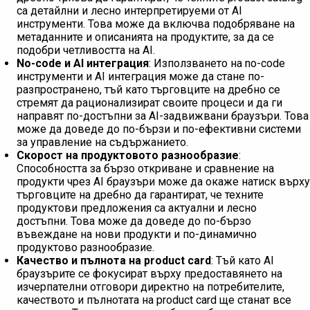
са детайлни и лесно интерпретируеми от AI
инструменти. Това може да включва подобряване на
метаданните и описанията на продуктите, за да се
подобри четливостта на AI.
No-code и AI интеграция
: Използването на no-code
инструменти и AI интеграция може да стане по-
разпространено, тъй като търговците на дребно се
стремят да рационализират своите процеси и да ги
направят по-достъпни за AI-задвижвани браузъри. Това
може да доведе до по-бързи и по-ефективни системи
за управление на съдържанието.
Скорост на продуктовото разнообразие
:
Способността за бързо откриване и сравнение на
продукти чрез AI браузъри може да окаже натиск върху
търговците на дребно да гарантират, че техните
продуктови предложения са актуални и лесно
достъпни. Това може да доведе до по-бързо
въвеждане на нови продукти и по-динамично
продуктово разнообразие.
Качество и пълнота на product card
: Тъй като AI
браузърите се фокусират върху предоставянето на
изчерпателни отговори директно на потребителите,
качеството и пълнотата на product card ще станат все