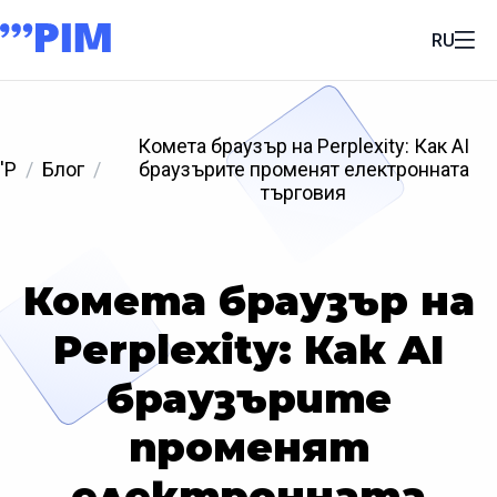
RU
Комета браузър на Perplexity: Как AI
'P
Блог
браузърите променят електронната
търговия
Комета браузър на
Perplexity: Как AI
браузърите
променят
електронната