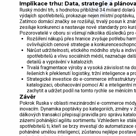
Implikace trhu: Data, strategie a pláno
Ruský módní trh, s hodnotou přibližně 34 miliard dolarů
výdajích spotřebitelů, prokazuje nejen místní poptávku, 
Zatímco domácí značky se rozšiřují, trvalý posun k
zesiluje konkurenci a nastavuje nové standardy pro kurá
Pozorovatelé v oboru si všimují několika důsledků pro 
Rozšíření nákupů přes hranice zvyšuje potřebu har
ovlivňujících cenové strategie a konkurenceschopno
Nárůst udržitelnosti, etického módního stylu a indivi
spotřebitelů a vlivu sociálních médií, naznačuje dal
detailů a vyprávění v katalozích.
Trvalá fragmentace výroby a vysoká závislost na dov
řešeních k překlenutí logistiky, tržní inteligence a p
Strategické investice do e-commerce infrastruktury –
katalogizaci, obohacování pomocí AI a inteligentní m
zachytit a udržet podíl na tomto rychle se měnícím 
Závěr
Pokrok Ruska v oblasti mezinárodní e-commerce módy vyv
inovacím. Dynamika poptávky po kategoriích, změny v že
dálkových transakcí přepisují pravidla pro správu katalo
zázemí pohánějící agilitu sortimentu. Vzhledem ke stále 
spotřebitelů ti, kteří se brzy investují do automatizac
poháněné umělou inteligencí, zůstanou nejlépe postaven