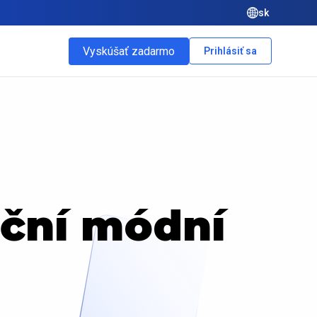
sk
Vyskúšať zadarmo
Prihlásiť sa
iční módní