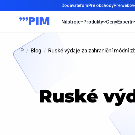
Dodávateľom
Pre obchody
Pre webové
Nástroje
Produkty
Ceny
Experti
'P
Blog
Ruské výdaje za zahraniční módní z
Ruské výd