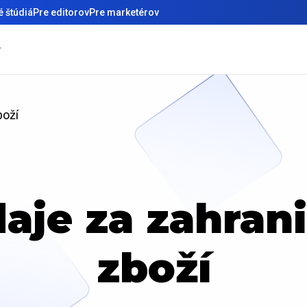
 štúdiá
Pre editorov
Pre marketérov
boží
aje za zahran
zboží