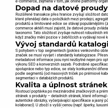
e-commerce, zejména v tom, jak online platformy organiz
Dopad na datové proudy
Rozšířené transakce přes hranice zvyšují složitost d
které přenášejí data o položkách mezi prodejci, agregát
produktů a limitované edice se stávají populárnějšími 
commerce aktéři musí zajistit, že datové proudy zvládaj
taxonomii. Tato složitost zvyšuje nutnost robustních in
když značky mění pozice v žebříčcích a vydávají nové 
Vývoj standardů katalog
S pohybem v top segmentech (pokles venkovního obleče
značek se musí vyvíjet i standardy katalogizace. Přesná
metadatové informace jsou nyní nezbytné nejen pro opti
výkonu SEO a konverzních sazeb. Podrobné specifikace p
spolupráce nebo typ edice, se staly konkurenční difer
podle segmentů (od masových triček po prémiové kabel
segmentaci v databázích produktů.
Kvalita a úplnost stráne
Rostoucí poptávka po mezinárodně značkových a prémio
stránek s produkty – detailních stránek, které informují
autentické obrázky, vyčerpávající specifikace a jasn
kolaborací). U zboží s vyšší cenou (např. šperky, luxu