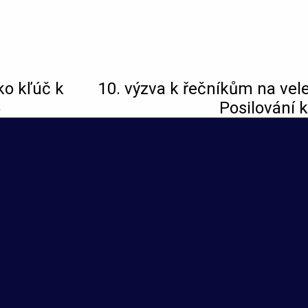
ko kľúč k
10. výzva k řečníkům na vel
5
Posilování