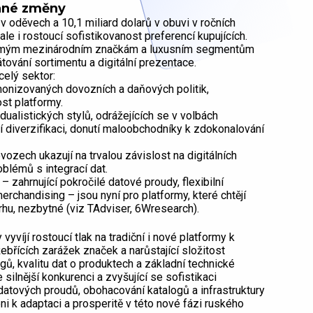
vané změny
 v oděvech a 10,1 miliard dolarů v obuvi v ročních
ale i rostoucí sofistikovanost preferencí kupujících.
 známým mezinárodním značkám a luxusním segmentům
tování sortimentu a digitální prezentace.
celý sektor:
monizovaných dovozních a daňových politik,
st platformy.
dualistických stylů, odrážejících se v volbách
ší diverzifikaci, donutí maloobchodníky k zdokonalování
ozech ukazují na trvalou závislost na digitálních
roblémů s integrací dat.
 zahrnující pokročilé datové proudy, flexibilní
erchandising – jsou nyní pro platformy, které chtějí
trhu, nezbytné (viz TAdviser, 6Wresearch).
íjí rostoucí tlak na tradiční i nové platformy k
břících zarážek značek a narůstající složitost
gů, kvalitu dat o produktech a základní technické
silnější konkurenci a zvyšující se sofistikaci
e datových proudů, obohacování katalogů a infrastruktury
i k adaptaci a prosperitě v této nové fázi ruského