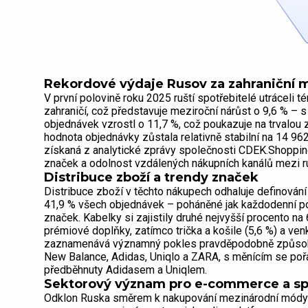
Rekordové výdaje Rusov za zahraniční m
V první polovině roku 2025 ruští spotřebitelé utráceli 
zahraničí, což představuje meziroční nárůst o 9,6 % – s
objednávek vzrostl o 11,7 %, což poukazuje na trvalou 
hodnota objednávky zůstala relativně stabilní na 14 96
získaná z analytické zprávy společnosti CDEK.Shopping,
značek a odolnost vzdálených nákupních kanálů mezi ru
Distribuce zboží a trendy značek
Distribuce zboží v těchto nákupech odhaluje definování
41,9 % všech objednávek – poháněné jak každodenní pot
značek. Kabelky si zajistily druhé nejvyšší procento na
prémiové doplňky, zatímco trička a košile (5,6 %) a ven
zaznamenává významný pokles pravděpodobně způsoben
New Balance, Adidas, Uniqlo a ZARA, s měnícím se pořa
předběhnuty Adidasem a Uniqlem.
Sektorový význam pro e-commerce a sp
Odklon Ruska směrem k nakupování mezinárodní módy zdů