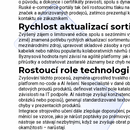
o původu, a dokonce i certifikáty pravosti, spolu s dy
Ruské e-commerce portály tak čelí rostoucímu tlaku na
značek a autorizovaných prodejců, zatímco prezentují
kontaktu se zákazníkem.
Rychlost aktualizací sor
Zvýšený zájem o limitované edice spolu s sezónními vý
zimě) znamená potřebu rychlých aktualizací sortiment
mezinárodními zdroji, upravovat skladové zásoby a ryc
kabelek nebo náhlou popularitu kolaborativních návrhů 
Byznysová hodnota nyní závisí na agilitě platformy: jak
přírůstky a odstraňovat zastaralé záznamy bez chyb n
Rostoucí role technologi
Zvyšování těchto procesů, zejména uprostřed trvalého rů
platforem no-code a AI řešení. Nespecialisté v dané obl
datových proudů produktů, definovat vlastní pole kata
závislosti na IT podpoře. AI nástroje zvyšují konzistenc
obrázků nebo popisů), generují standardizované texto
chyby v prezentacích produktů.
Integrace strojového učení dále zlepšuje doporučení, pe
měnící se vzorce, jako je nárůst poptávky po prémiový
nástroje se stávají nezbytnými, když se zvyšuje obrat 
okamžitosti – narůstají.