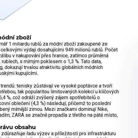
ódní zboží
téměř 1 miliardu rublů za módní zboží zakoupené ze
 celkovými výdaji dosahujícími 949 milionů rublů. Počet
zálibu v nakupování přes hranice, zatímco průměrná
2 rublech, s mírným poklesem o 1,3 %. Tato data,
 dokazují trvalou atraktivitu globálních módních
skými kupujícími.
 trendů: tenisky zůstávají ve vysoké poptávce a tvoří
řebou, tak popularitou limitovaných kolekcí u klíčových
 6,4 %, což odráží zvýšený zájem spotřebitelů o
kovní oblečení (4,3 %) následují, přičemž to poslední
ý mírnější zimou. Mezi značkami dominují Nike,
dím; ZARA se značně propadla z třetího na páté místo,
rávu obsahu
razňuje řadu výzev a příležitostí pro infrastrukturu