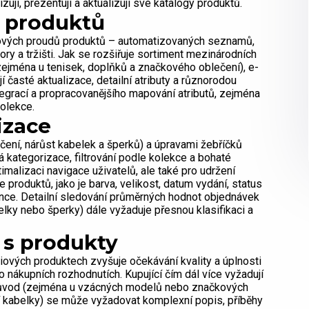
ují, prezentují a aktualizují své katalogy produktů.
 produktů
atových proudů produktů – automatizovaných seznamů,
ory a tržišti. Jak se rozšiřuje sortiment mezinárodních
(zejména u tenisek, doplňků a značkového oblečení), e-
í časté aktualizace, detailní atributy a různorodou
tegrací a propracovanějšího mapování atributů, zejména
kolekce.
izace
ní, nárůst kabelek a šperků) a úpravami žebříčků
 kategorizace, filtrování podle kolekce a bohaté
malizaci navigace uživatelů, ale také pro udržení
roduktů, jako je barva, velikost, datum vydání, status
ence. Detailní sledování průměrných hodnot objednávek
ky nebo šperky) dále vyžaduje přesnou klasifikaci a
k s produkty
vých produktech zvyšuje očekávání kvality a úplnosti
 o nákupních rozhodnutích. Kupující čím dál více vyžadují
ý původ (zejména u vzácných modelů nebo značkových
sní kabelky) se může vyžadovat komplexní popis, příběhy