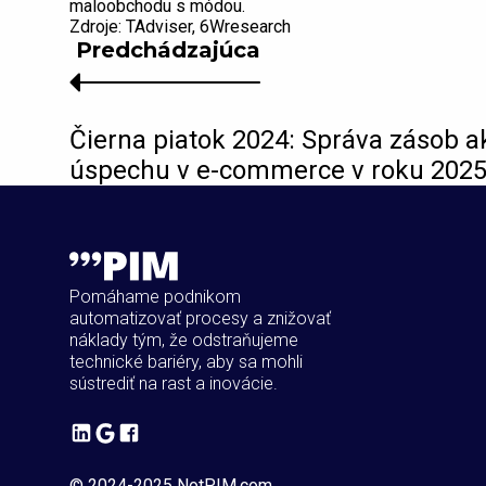
maloobchodu s módou.
Zdroje: TAdviser, 6Wresearch
Predchádzajúca
Čierna piatok 2024: Správa zásob a
úspechu v e-commerce v roku 202
Pomáhame podnikom
automatizovať procesy a znižovať
náklady tým, že odstraňujeme
technické bariéry, aby sa mohli
sústrediť na rast a inovácie.
© 2024-2025 NotPIM.com