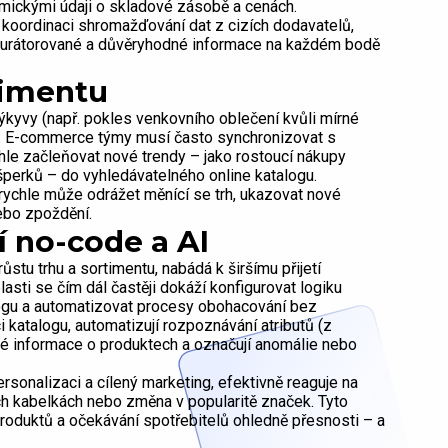
namickými údaji o skladové zásobě a cenách.
 koordinaci shromažďování dat z cizích dodavatelů,
 kurátorované a důvěryhodné informace na každém bodě
timentu
kyvy (např. pokles venkovního oblečení kvůli mírné
u. E-commerce týmy musí často synchronizovat s
hle začleňovat nové trendy – jako rostoucí nákupy
šperků – do vyhledávatelného online katalogu.
 rychle může odrážet měnící se trh, ukazovat nové
ebo zpoždění.
í no-code a AI
stu trhu a sortimentu, nabádá k širšímu přijetí
asti se čím dál častěji dokáží konfigurovat logiku
logu a automatizovat procesy obohacování bez
i katalogu, automatizují rozpoznávání atributů (z
vé informace o produktech a označují anomálie nebo
rsonalizaci a cílený marketing, efektivně reaguje na
ch kabelkách nebo změna v popularitě značek. Tyto
produktů a očekávání spotřebitelů ohledně přesnosti – a