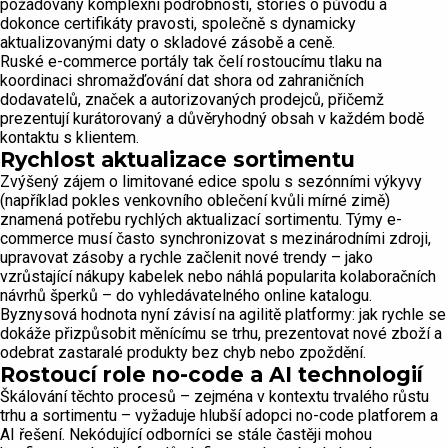
požadovány komplexní podrobnosti, stories o původu a
dokonce certifikáty pravosti, společně s dynamicky
aktualizovanými daty o skladové zásobě a ceně.
Ruské e-commerce portály tak čelí rostoucímu tlaku na
koordinaci shromažďování dat shora od zahraničních
dodavatelů, značek a autorizovaných prodejců, přičemž
prezentují kurátorovaný a důvěryhodný obsah v každém bodě
kontaktu s klientem.
Rychlost aktualizace sortimentu
Zvýšený zájem o limitované edice spolu s sezónními výkyvy
(například pokles venkovního oblečení kvůli mírné zimě)
znamená potřebu rychlých aktualizací sortimentu. Týmy e-
commerce musí často synchronizovat s mezinárodními zdroji,
upravovat zásoby a rychle začlenit nové trendy – jako
vzrůstající nákupy kabelek nebo náhlá popularita kolaboračních
návrhů šperků – do vyhledávatelného online katalogu.
Byznysová hodnota nyní závisí na agilitě platformy: jak rychle se
dokáže přizpůsobit měnícímu se trhu, prezentovat nové zboží a
odebrat zastaralé produkty bez chyb nebo zpoždění.
Rostoucí role no-code a AI technologií
Škálování těchto procesů – zejména v kontextu trvalého růstu
trhu a sortimentu – vyžaduje hlubší adopci no-code platforem a
AI řešení. Nekódující odborníci se stále častěji mohou