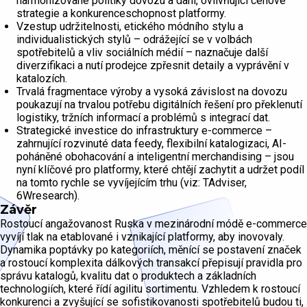
harmonizované politiky dovozu a daní, ovlivňující cenové
strategie a konkurenceschopnost platformy.
Vzestup udržitelnosti, etického módního stylu a
individualistických stylů – odrážející se v volbách
spotřebitelů a vliv sociálních médií – naznačuje další
diverzifikaci a nutí prodejce zpřesnit detaily a vyprávění v
katalozích.
Trvalá fragmentace výroby a vysoká závislost na dovozu
poukazují na trvalou potřebu digitálních řešení pro překlenutí
logistiky, tržních informací a problémů s integrací dat.
Strategické investice do infrastruktury e-commerce –
zahrnující rozvinuté data feedy, flexibilní katalogizaci, AI-
poháněné obohacování a inteligentní merchandising – jsou
nyní klíčové pro platformy, které chtějí zachytit a udržet podíl
na tomto rychle se vyvíjejícím trhu (viz: TAdviser,
6Wresearch).
Závěr
Rostoucí angažovanost Ruska v mezinárodní módě e-commerce
vyvíjí tlak na etablované i vznikající platformy, aby inovovaly.
Dynamika poptávky po kategoriích, měnící se postavení značek
a rostoucí komplexita dálkových transakcí přepisují pravidla pro
správu katalogů, kvalitu dat o produktech a základních
technologiích, které řídí agilitu sortimentu. Vzhledem k rostoucí
konkurenci a zvyšující se sofistikovanosti spotřebitelů budou ti,