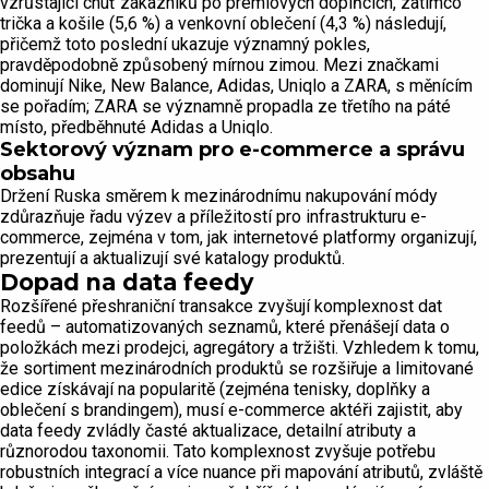
vzrůstající chuť zákazníků po prémiových doplňcích, zatímco
trička a košile (5,6 %) a venkovní oblečení (4,3 %) následují,
přičemž toto poslední ukazuje významný pokles,
pravděpodobně způsobený mírnou zimou. Mezi značkami
dominují Nike, New Balance, Adidas, Uniqlo a ZARA, s měnícím
se pořadím; ZARA se významně propadla ze třetího na páté
místo, předběhnuté Adidas a Uniqlo.
Sektorový význam pro e-commerce a správu
obsahu
Držení Ruska směrem k mezinárodnímu nakupování módy
zdůrazňuje řadu výzev a příležitostí pro infrastrukturu e-
commerce, zejména v tom, jak internetové platformy organizují,
prezentují a aktualizují své katalogy produktů.
Dopad na data feedy
Rozšířené přeshraniční transakce zvyšují komplexnost dat
feedů – automatizovaných seznamů, které přenášejí data o
položkách mezi prodejci, agregátory a tržišti. Vzhledem k tomu,
že sortiment mezinárodních produktů se rozšiřuje a limitované
edice získávají na popularitě (zejména tenisky, doplňky a
oblečení s brandingem), musí e-commerce aktéři zajistit, aby
data feedy zvládly časté aktualizace, detailní atributy a
různorodou taxonomii. Tato komplexnost zvyšuje potřebu
robustních integrací a více nuance při mapování atributů, zvláště