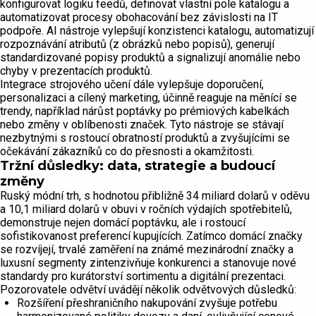
konfigurovat logiku feedů, definovat vlastní pole katalogu a
automatizovat procesy obohacování bez závislosti na IT
podpoře. AI nástroje vylepšují konzistenci katalogu, automatizují
rozpoznávání atributů (z obrázků nebo popisů), generují
standardizované popisy produktů a signalizují anomálie nebo
chyby v prezentacích produktů.
Integrace strojového učení dále vylepšuje doporučení,
personalizaci a cílený marketing, účinně reaguje na měnící se
trendy, například nárůst poptávky po prémiových kabelkách
nebo změny v oblíbenosti značek. Tyto nástroje se stávají
nezbytnými s rostoucí obratností produktů a zvyšujícími se
očekávání zákazníků co do přesnosti a okamžitosti.
Tržní důsledky: data, strategie a budoucí
změny
Ruský módní trh, s hodnotou přibližně 34 miliard dolarů v oděvu
a 10,1 miliard dolarů v obuvi v ročních výdajích spotřebitelů,
demonstruje nejen domácí poptávku, ale i rostoucí
sofistikovanost preferencí kupujících. Zatímco domácí značky
se rozvíjejí, trvalé zaměření na známé mezinárodní značky a
luxusní segmenty zintenzivňuje konkurenci a stanovuje nové
standardy pro kurátorství sortimentu a digitální prezentaci.
Pozorovatele odvětví uvádějí několik odvětvových důsledků:
Rozšíření přeshraničního nakupování zvyšuje potřebu