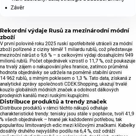
Závěr
Rekordní výdaje Rusů za mezinárodní módní
zboží
V první polovině roku 2025 ruskí spotřebitelé utráceli za módní
zboží pořízené z ciziny téměř 1 miliardu rublů, což představuje
meziroční nárůst o 9,6 % – s celkovými výdaji dosahujícími 949
milionů rublů. Počet objednávek vzrostl o 11,7 %, což poukazuje
na trvalý zájem o nakupování přes hranice, zatímco průměrná
hodnota objednávky se udržela na poměrně stabilní úrovni
14 962 rublů, s mírným poklesem o 1,3 %. Tato data, získaná z
analytické zprávy společnosti CDEK.Shopping, ukazují trvalé
kouzlo globálních módních značek a odolnost dálkových
prodejních kanálů mezi ruskými kupujícími.
Distribuce produktů a trendy značek
Distribuce produktů v rámci těchto nákupů odhaluje
charakteristické trendy: tenisky jsou stále v poptávce, tvoří 41,9
% všech objednávek – hnané jak každodenní potřebou, tak
popularitou limitovaných edic mezi klíčovými značkami. Kabelky
dosáhly druhého nejvyššího podílu na 6,4 %, což odráží