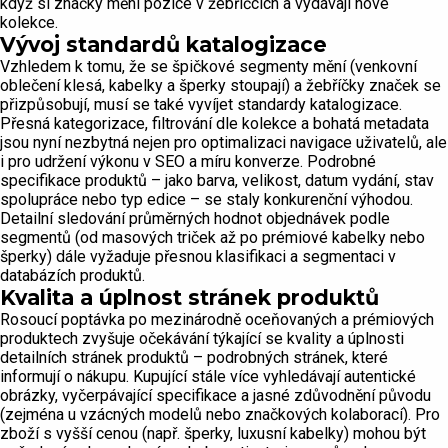
když si značky mění pozice v žebříčcích a vydávají nové
kolekce.
Vývoj standardů katalogizace
Vzhledem k tomu, že se špičkové segmenty mění (venkovní
oblečení klesá, kabelky a šperky stoupají) a žebříčky značek se
přizpůsobují, musí se také vyvíjet standardy katalogizace.
Přesná kategorizace, filtrování dle kolekce a bohatá metadata
jsou nyní nezbytná nejen pro optimalizaci navigace uživatelů, ale
i pro udržení výkonu v SEO a míru konverze. Podrobné
specifikace produktů – jako barva, velikost, datum vydání, stav
spolupráce nebo typ edice – se staly konkurenční výhodou.
Detailní sledování průměrných hodnot objednávek podle
segmentů (od masových triček až po prémiové kabelky nebo
šperky) dále vyžaduje přesnou klasifikaci a segmentaci v
databázích produktů.
Kvalita a úplnost stránek produktů
Rosoucí poptávka po mezinárodně oceňovaných a prémiových
produktech zvyšuje očekávání týkající se kvality a úplnosti
detailních stránek produktů – podrobných stránek, které
informují o nákupu. Kupující stále více vyhledávají autentické
obrázky, vyčerpávající specifikace a jasné zdůvodnění původu
(zejména u vzácných modelů nebo značkových kolaborací). Pro
zboží s vyšší cenou (např. šperky, luxusní kabelky) mohou být