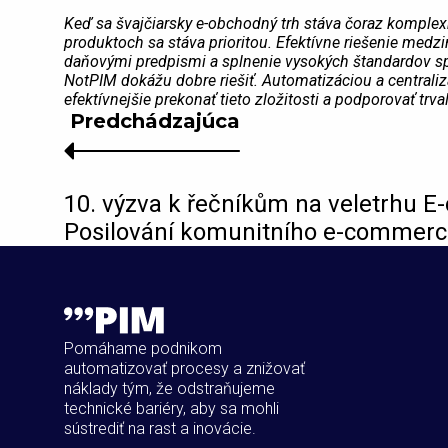
Keď sa švajčiarsky e-obchodný trh stáva čoraz komplex
produktoch sa stáva prioritou. Efektívne riešenie medz
daňovými predpismi a splnenie vysokých štandardov spo
NotPIM dokážu dobre riešiť. Automatizáciou a central
efektívnejšie prekonať tieto zložitosti a podporovať trv
Predchádzajúca
10. výzva k řečníkům na veletrhu 
Posilování komunitního e-commer
Pomáhame podnikom
automatizovať procesy a znižovať
náklady tým, že odstraňujeme
technické bariéry, aby sa mohli
sústrediť na rast a inovácie.