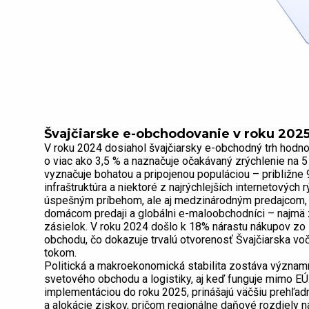
Švajčiarske e-obchodovanie v roku 2025:
V roku 2024 dosiahol švajčiarsky e-obchodný trh hodno
o viac ako 3,5 % a naznačuje očakávaný zrýchlenie na 5 
vyznačuje bohatou a pripojenou populáciou – približne 
infraštruktúra a niektoré z najrýchlejších internetových
úspešným príbehom, ale aj medzinárodným predajcom, p
domácom predaji a globálni e-maloobchodníci – najmä
zásielok. V roku 2024 došlo k 18% nárastu nákupov zo 
obchodu, čo dokazuje trvalú otvorenosť Švajčiarska 
tokom.
Politická a makroekonomická stabilita zostáva význam
svetového obchodu a logistiky, aj keď funguje mimo E
implementáciou do roku 2025, prinášajú väčšiu prehľadn
a alokácie ziskov, pričom regionálne daňové rozdiely n