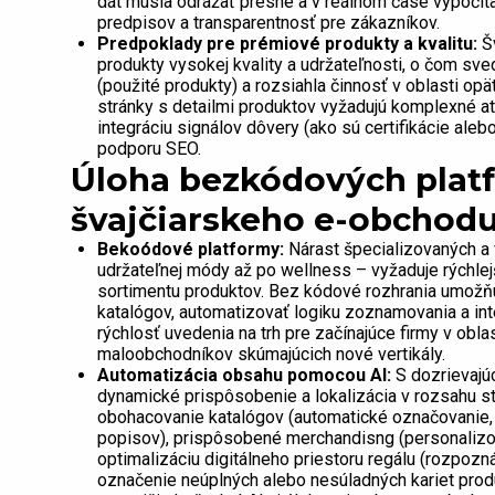
dát musia odrážať presné a v reálnom čase vypočít
predpisov a transparentnosť pre zákazníkov.
Predpoklady pre prémiové produkty a kvalitu:
Šv
produkty vysokej kvality a udržateľnosti, o čom sv
(použité produkty) a rozsiahla činnosť v oblasti o
stránky s detailmi produktov vyžadujú komplexné at
integráciu signálov dôvery (ako sú certifikácie ale
podporu SEO.
Úloha bezkódových platfo
švajčiarskeho e-obchod
Bekoódové platformy:
Nárast špecializovaných a v
udržateľnej módy až po wellness – vyžaduje rýchle
sortimentu produktov. Bez kódové rozhrania umožň
katalógov, automatizovať logiku zoznamovania a inte
rýchlosť uvedenia na trh pre začínajúce firmy v obl
maloobchodníkov skúmajúcich nové vertikály.
Automatizácia obsahu pomocou AI:
S dozrievajú
dynamické prispôsobenie a lokalizácia v rozsahu sta
obohacovanie katalógov (automatické označovanie, 
popisov), prispôsobené merchandisng (personalizo
optimalizáciu digitálneho priestoru regálu (rozpozn
označenie neúplných alebo nesúladných kariet produ