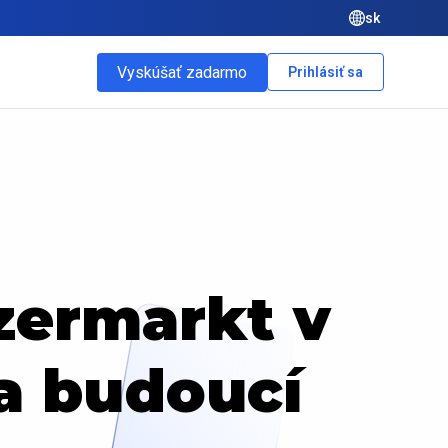
sk
Vyskúšať zadarmo
Prihlásiť sa
zermarkt v
 a budoucí