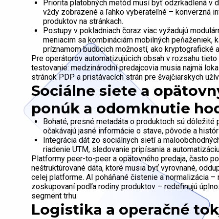
Priorita platobných metód musí byť odzrkadlená v 
vždy zobrazené a ľahko vyberateľné – konverzná in
produktov na stránkach.
Postupy v pokladniach čoraz viac vyžadujú modulárn
meniacim sa kombináciám mobilných peňaženiek, ka
príznamom budúcich možností, ako kryptografické a
Pre operátorov automatizujúcich obsah v rozsahu tieto
testovanie: medzinárodní predajcovia musia najmä lokal
stránok PDP a pristávacích strán pre švajčiarskych užív
Sociálne siete a opätovn
ponúk a odomknutie ho
Bohaté, presné metadáta o produktoch sú dôležité p
očakávajú jasné informácie o stave, pôvode a históri
Integrácia dát zo sociálnych sietí a maloobchodný
riadenie UTM, sledovanie pripísania a automatizáciu
Platformy peer-to-peer a opätovného predaja, často p
neštruktúrované dáta, ktoré musia byť vyrovnané, oddup
celej platforme. AI poháňané čistenie a normalizácia –
zoskupovaní podľa rodiny produktov – redefinujú úplnos
segment trhu.
Logistika a operačné tok