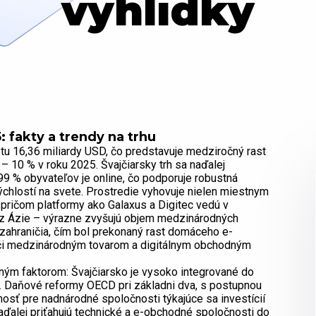
vyhlídky
 fakty a trendy na trhu
tu 16,36 miliardy USD, čo predstavuje medziročný rast
– 10 % v roku 2025. Švajčiarsky trh sa naďalej
99 % obyvateľov je online, čo podporuje robustná
 rýchlostí na svete. Prostredie vyhovuje nielen miestnym
ričom platformy ako Galaxus a Digitec vedú v
 z Ázie – výrazne zvyšujú objem medzinárodných
zahraničia, čím bol prekonaný rast domáceho e-
voči medzinárodným tovarom a digitálnym obchodným
ným faktorom: Švajčiarsko je vysoko integrované do
Ú. Daňové reformy OECD pri základni dva, s postupnou
osť pre nadnárodné spoločnosti týkajúce sa investícií
aďalej priťahujú technické a e-obchodné spoločnosti do