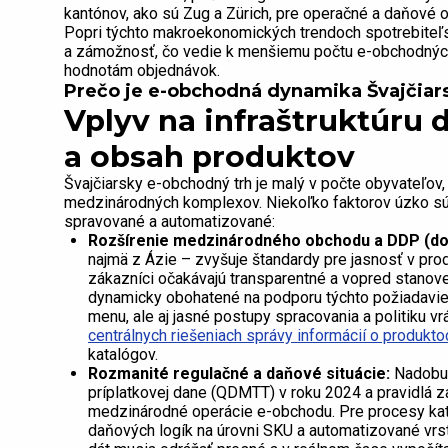
kantónov, ako sú Zug a Zürich, pre operačné a daňové o
Popri týchto makroekonomických trendoch spotrebiteľsk
a zámožnosť, čo vedie k menšiemu počtu e-obchodných
hodnotám objednávok.
Prečo je e-obchodná dynamika Švajčiars
Vplyv na infraštruktúru 
a obsah produktov
Švajčiarsky e-obchodný trh je malý v počte obyvateľov, 
medzinárodných komplexov. Niekoľko faktorov úzko súvi
spravované a automatizované:
Rozšírenie medzinárodného obchodu a DDP (do
najmä z Ázie – zvyšuje štandardy pre jasnosť v prod
zákazníci očakávajú transparentné a vopred stanove
dynamicky obohatené na podporu týchto požiadaviek
menu, ale aj jasné postupy spracovania a politiku vr
centrálnych riešeniach správy informácií o produkt
katalógov.
Rozmanité regulačné a daňové situácie:
Nadobudn
príplatkovej dane (QDMTT) v roku 2024 a pravidlá za
medzinárodné operácie e-obchodu. Pre procesy kat
daňových logík na úrovni SKU a automatizované vrs