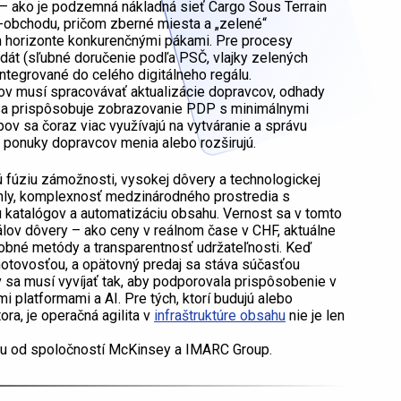
e – ako je podzemná nákladná sieť Cargo Sous Terrain
e-obchodu, pričom zberné miesta a „zelené“
m horizonte konkurenčnými pákami. Pre procesy
 dát (sľubné doručenie podľa PSČ, vlajky zelených
integrované do celého digitálneho regálu.
ov musí spracovávať aktualizácie dopravcov, odhady
m sa prispôsobuje zobrazovanie PDP s minimálnymi
ov sa čoraz viac využívajú na vytváranie a správu
a ponuky dopravcov menia alebo rozširujú.
 fúziu zámožnosti, vysokej dôvery a technologickej
iahly, komplexnosť medzinárodného prostredia s
 katalógov a automatizáciu obsahu. Vernost sa v tomto
lov dôvery – ako ceny v reálnom čase v CHF, aktuálne
tobné metódy a transparentnosť udržateľnosti. Keď
 hotovosťou, a opätovný predaj sa stáva súčasťou
 sa musí vyvíjať tak, aby podporovala prispôsobenie v
platformami a AI. Pre tých, ktorí budujú alebo
ra, je operačná agilita v
infraštruktúre obsahu
nie je len
ýzu od spoločností McKinsey a IMARC Group.