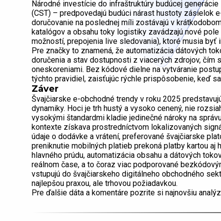
Národné investície do infraštruktúry budúcej generáci
(CST) – predpovedajú budúci nárast hustoty zásielok 
doručovanie na poslednej míli zostávajú v krátkodobo
katalógov a obsahu toky logistiky zavádzajú nové pole
možností, prepojenia live sledovania), ktoré musia byť 
Pre značky to znamená, že automatizácia dátových tok
doručenia a stav dostupnosti z viacerých zdrojov, čí
oneskoreniami. Bez kódové dielne na vytváranie postup
týchto pravidiel, zaisťujúc rýchle prispôsobenie, keď s
Záver
Švajčiarske e-obchodné trendy v roku 2025 predstavujú
dynamiky. Hoci je trh hustý a vysoko cenený, nie rozs
vysokými štandardmi kladie jedinečné nároky na správu
kontexte získava prostredníctvom lokalizovaných signá
údaje o dodávke a vrátení, preferované švajčiarske pla
preniknutie mobilných platieb prekoná platby kartou aj
hlavného prúdu, automatizácia obsahu a dátových tokov
reálnom čase, a to čoraz viac podporované bezkódovými 
vstupujú do švajčiarskeho digitálneho obchodného sekto
najlepšou praxou, ale trhovou požiadavkou.
Pre ďalšie dáta a komentáre pozrite si najnovšiu anal