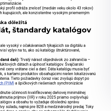
ptimalizácie.
ý profil odráža zrelosť (medián veku okolo 43 rokov)
 kupujúcich, ale konzistentne vysokým priemerným
ka dôležitá
dát, štandardy katalógov
ale vysoký v očakávaniach týkajúcich sa digitálu a
sí vplyv na to, ako sú katalógy štruktúrované,
daná daň):
Trvalý nárast objednávok zo zahraničia –
uktových dátach a úplnosť katalógov. Švajčiarski
né ceny vrátane ciel a daní. Dáta katalógu musia byť
, s kartami produktov obsahujúcimi nielen lokalizovanú
átenia. Tieto požiadavky čoraz viac zvyšujú dopyt po
och (PIM)
a špičkových riešeniach synchronizácie
utie účinnosti kvalifikovanej daňovej minimálnej
hrnutia príjmov (IIR) v roku 2025 priamo ovplyvňujú
alógov a obsahu to vyžaduje dôslednú správu
tvy súladu, najmä pre B2B a medzinárodný predaj. Toky