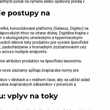
evantných ponúk na výmenu alebo opätovný predaj v
ie postupy na
veľké, konsolidované platformy (Galaxus, Digitec) na
ajcovských trhov na strane druhej. Digitálna krajina v
och s ekologickými, umeleckými a hypermiestnymi
ôsobili dátové toky produktov pre vysoké špecifické
érií, zaobchádzanie s hromadným zoznamovaním cez
b across multiple endpoints.
ie atribútov produktov na špecifickú taxonómiu
že nové záznamy spĺňajú švajčiarske normy pre
kov v dávkach a v reálnom čase, aby sa udržal súlad
ania švajčiarskych zákazníkov v presnosti a
u: vplyv na toky