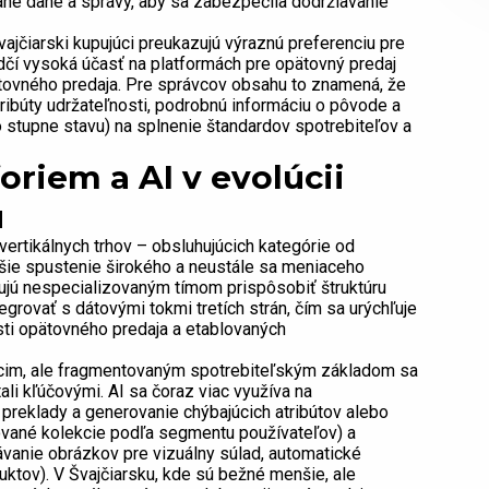
ané dane a správy, aby sa zabezpečila dodržiavanie
ajčiarski kupujúci preukazujú výraznú preferenciu pre
edčí vysoká účasť na platformách pre opätovný predaj
pätovného predaja. Pre správcov obsahu to znamená, že
ribúty udržateľnosti, podrobnú informáciu o pôvode a
bo stupne stavu) na splnenie štandardov spotrebiteľov a
riem a AI v evolúcii
u
ertikálnych trhov – obsluhujúcich kategórie od
jšie spustenie širokého a neustále sa meniaceho
ujú nespecializovaným tímom prispôsobiť štruktúru
grovať s dátovými tokmi tretích strán, čím sa urýchľuje
asti opätovného predaja a etablovaných
cim, ale fragmentovaným spotrebiteľským základom sa
li kľúčovými. AI sa čoraz viac využíva na
preklady a generovanie chýbajúcich atribútov alebo
vané kolekcie podľa segmentu používateľov) a
ávanie obrázkov pre vizuálny súlad, automatické
ktov). V Švajčiarsku, kde sú bežné menšie, ale