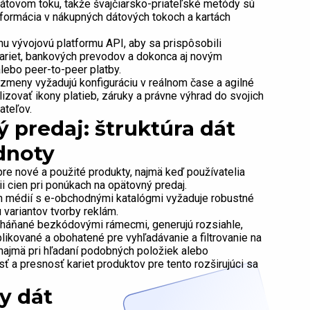
dátovom toku, takže švajčiarsko-priateľské metódy sú
formácia v nákupných dátových tokoch a kartách
u vývojovú platformu API, aby sa prispôsobili
riet, bankových prevodov a dokonca aj novým
lebo peer-to-peer platby.
 zmeny vyžadujú konfiguráciu v reálnom čase a agilné
izovať ikony platieb, záruky a právne výhrad do svojich
ateľov.
ý predaj: štruktúra dát
dnoty
re nové a použité produkty, najmä keď používatelia
i cien pri ponúkach na opätovný predaj.
ch médií s e-obchodnými katalógmi vyžaduje robustné
 variantov tvorby reklám.
oháňané bezkódovými rámecmi, generujú rozsiahle,
likované a obohatené pre vyhľadávanie a filtrovanie na
 najmä pri hľadaní podobných položiek alebo
ť a presnosť kariet produktov pre tento rozširujúci sa
y dát