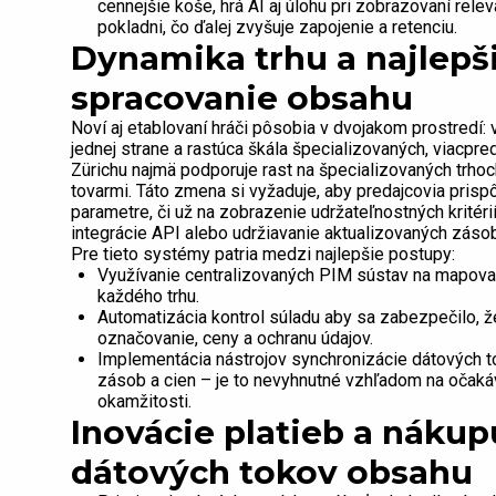
cennejšie koše, hrá AI aj úlohu pri zobrazovaní rel
pokladni, čo ďalej zvyšuje zapojenie a retenciu.
Dynamika trhu a najlepš
spracovanie obsahu
Noví aj etablovaní hráči pôsobia v dvojakom prostredí: 
jednej strane a rastúca škála špecializovaných, viacpred
Zürichu najmä podporuje rast na špecializovaných trh
tovarmi. Táto zmena si vyžaduje, aby predajcovia prisp
parametre, či už na zobrazenie udržateľnostných krit
integrácie API alebo udržiavanie aktualizovaných záso
Pre tieto systémy patria medzi najlepšie postupy:
Využívanie centralizovaných PIM sústav na mapovan
každého trhu.
Automatizácia kontrol súladu aby sa zabezpečilo, 
označovanie, ceny a ochranu údajov.
Implementácia nástrojov synchronizácie dátových to
zásob a cien – je to nevyhnutné vzhľadom na očakáv
okamžitosti.
Inovácie platieb a nákup
dátových tokov obsahu