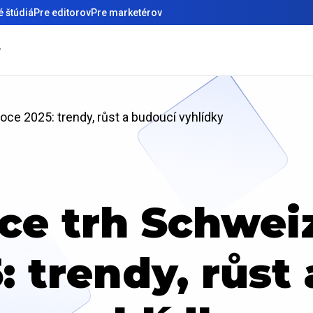
 štúdiá
Pre editorov
Pre marketérov
e 2025: trendy, růst a budoucí vyhlídky
e trh Schwei
: trendy, růst