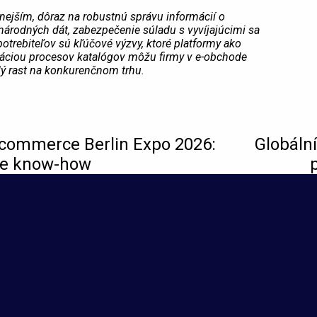
nejším, dôraz na robustnú správu informácií o
inárodných dát, zabezpečenie súladu s vyvíjajúcimi sa
trebiteľov sú kľúčové výzvy, ktoré platformy ako
izáciou procesov katalógov môžu firmy v e-obchode
alý rast na konkurenčnom trhu.
E-commerce Berlin Expo 2026:
Globáln
ce know-how