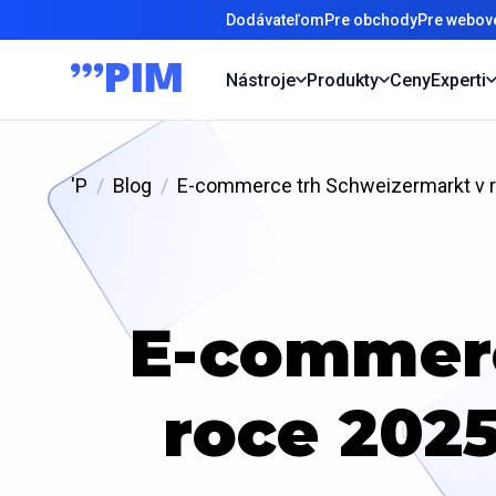
Dodávateľom
Pre obchody
Pre webové
Nástroje
Produkty
Ceny
Experti
'P
Blog
E-commerce trh Schweizermarkt v roc
E-commerc
roce 2025