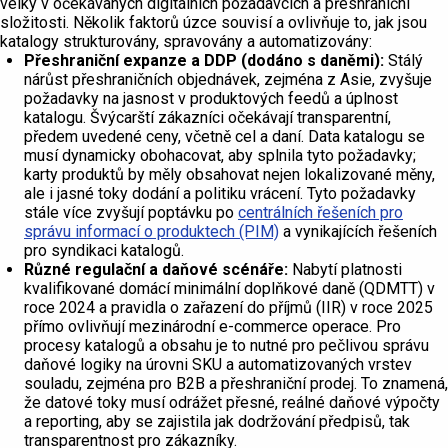
velký v očekávaných digitálních požadavcích a přeshraniční
složitosti. Několik faktorů úzce souvisí a ovlivňuje to, jak jsou
katalogy strukturovány, spravovány a automatizovány:
Přeshraniční expanze a DDP (dodáno s daněmi):
Stálý
nárůst přeshraničních objednávek, zejména z Asie, zvyšuje
požadavky na jasnost v produktových feedů a úplnost
katalogu. Švýcarští zákazníci očekávají transparentní,
předem uvedené ceny, včetně cel a daní. Data katalogu se
musí dynamicky obohacovat, aby splnila tyto požadavky;
karty produktů by měly obsahovat nejen lokalizované měny,
ale i jasné toky dodání a politiku vrácení. Tyto požadavky
stále více zvyšují poptávku po
centrálních řešeních pro
správu informací o produktech (PIM)
a vynikajících řešeních
pro syndikaci katalogů.
Různé regulační a daňové scénáře:
Nabytí platnosti
kvalifikované domácí minimální doplňkové daně (QDMTT) v
roce 2024 a pravidla o zařazení do příjmů (IIR) v roce 2025
přímo ovlivňují mezinárodní e-commerce operace. Pro
procesy katalogů a obsahu je to nutné pro pečlivou správu
daňové logiky na úrovni SKU a automatizovaných vrstev
souladu, zejména pro B2B a přeshraniční prodej. To znamená,
že datové toky musí odrážet přesné, reálné daňové výpočty
a reporting, aby se zajistila jak dodržování předpisů, tak
transparentnost pro zákazníky.