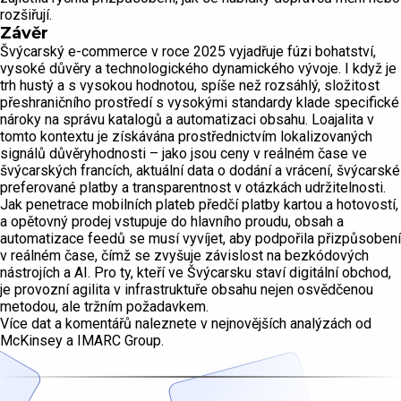
rozšiřují.
Závěr
Švýcarský e-commerce v roce 2025 vyjadřuje fúzi bohatství,
vysoké důvěry a technologického dynamického vývoje. I když je
trh hustý a s vysokou hodnotou, spíše než rozsáhlý, složitost
přeshraničního prostředí s vysokými standardy klade specifické
nároky na správu katalogů a automatizaci obsahu. Loajalita v
tomto kontextu je získávána prostřednictvím lokalizovaných
signálů důvěryhodnosti – jako jsou ceny v reálném čase ve
švýcarských francích, aktuální data o dodání a vrácení, švýcarské
preferované platby a transparentnost v otázkách udržitelnosti.
Jak penetrace mobilních plateb předčí platby kartou a hotovostí,
a opětovný prodej vstupuje do hlavního proudu, obsah a
automatizace feedů se musí vyvíjet, aby podpořila přizpůsobení
v reálném čase, čímž se zvyšuje závislost na bezkódových
nástrojích a AI. Pro ty, kteří ve Švýcarsku staví digitální obchod,
je provozní agilita v infrastruktuře obsahu nejen osvědčenou
metodou, ale tržním požadavkem.
Více dat a komentářů naleznete v nejnovějších analýzách od
McKinsey a IMARC Group.