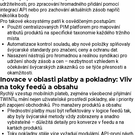
udržitelnosti, pro zpracování hromadného přidání pomocí
integrací API nebo pro zachování aktuálních zásob napříč
několika body.
Pro takové ekosystémy patří k osvědčeným postupům:
Použití centralizovaných PIM platforem pro mapování
atributů produktů na specifické taxonomie každého tržního
místa.
Automatizace kontrol souladu, aby nové položky splňovaly
švýcarské standardy pro značení, ceny a ochranu dat.
Nasazení nástrojů pro hromadnou a reálnou syndikaci pro
udržení shody zásob a cen – nezbytnost vzhledem k
očekávání švýcarských zákazníků co se týče přesnosti a
okamžitosti.
Inovace v oblasti platby a pokladny: Vliv
na toky feedů a obsahu
Rychlý vzestup mobilních plateb, zejména všeobecné přijímání
TWINTu, mění nejen uživatelské prostředí pokladny, ale i priority
při zapojení obchodníků. Pro manažery produktů a obsahu:
Přednostní platby musí být reflektovány v logice feedů tak,
aby byly švýcarské metody vždy zobrazeny a snadno
vybíratelné – důležitá detaily pro konverze v feedu a na
kartách produktů.
Toky pokladny stále více vyžadují modulární, API-první návrh,