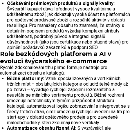
Očekávání prémiových produktů a signály kvality:
Švýcarští kupující dávají přednost vysoce kvalitnímu a
udržitelnému zboží, jak dokazují vysoká účast na platformách
pro opětovně prodávané zboží a rozsáhlé aktivity v oblasti
resellingu. Pro manažery obsahu to znamená, že stránky s
detailním popisem produktů vyžadují komplexní atributy
udržitelnosti, podrobný původ a integraci signálů
důvěryhodnosti (jako jsou certifikace nebo stupně stavu) pro
splnění požadavků zákazníků a podporu SEO.
Role bezkódových platforem a AI v
evoluci švýcarského e-commerce
Rychlé zdokonalování trhu přímo formuje nástroje pro
automatizaci obsahu a katalogů:
Běžné platformy:
Vznik specializovaných a vertikálních
tržních míst – obsluhujících kategorie od udržitelné módy až
po zdraví – vyžaduje rychlejší zapojení rozmanitého a
neustále se měnícího sortimentu produktů. Běžné rozhraní
umožňuje netechnickým týmům přizpůsobit strukturu
katalogů, automatizovat logiku zobrazování a integrovat se s
feedy třetích stran, čímž umožňují rychlejší uvedení na trh pro
start-upy v oblasti opětovného prodeje a pro zavedené
maloobchodníky, kteří zkoumají nové vertikály.
Automatizace obsahu řízená AI:
S vyzrávající, ale