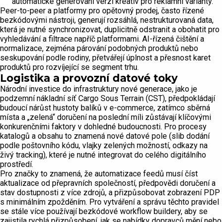
automatické generování verzí kreativ pro reklamní varianty.
Peer-to-peer a platformy pro opětovný prodej, často řízené
bezkódovými nástroji, generují rozsáhlá, nestrukturovaná data,
která je nutné synchronizovat, duplicitně odstranit a obohatit pro
vyhledávání a filtrace napříč platformami. AI-řízená čištění a
normalizace, zejména párování podobných produktů nebo
seskupování podle rodiny, přetvářejí úplnost a přesnost karet
produktů pro rozvíjející se segment trhu.
Logistika a provozní datové toky
Národní investice do infrastruktury nové generace, jako je
podzemní nákladní síť Cargo Sous Terrain (CST), předpokládají
budoucí nárůst hustoty balíků v e-commerce, zatímco sběrná
místa a „zelená“ doručení na poslední míli zůstávají klíčovými
konkurenčními faktory v dohledné budoucnosti. Pro procesy
katalogů a obsahu to znamená nové datové pole (slib dodání
podle poštovního kódu, vlajky zelených možností, odkazy na
živý tracking), které je nutné integrovat do celého digitálního
prostředí.
Pro značky to znamená, že automatizace feedů musí číst
aktualizace od přepravních společností, předpovědi doručení a
stav dostupnosti z více zdrojů, a přizpůsobovat zobrazení PDP
s minimálním zpožděním. Pro vytváření a správu těchto pravidel
se stále více používají bezkódové workflow buildery, aby se
zajistila rychlá přizpůsobení, jak se nabídky dopravců mění nebo