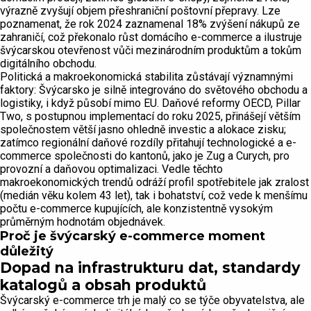
výrazně zvyšují objem přeshraniční poštovní přepravy. Lze
poznamenat, že rok 2024 zaznamenal 18% zvýšení nákupů ze
zahraničí, což překonalo růst domácího e-commerce a ilustruje
švýcarskou otevřenost vůči mezinárodním produktům a tokům
digitálního obchodu.
Politická a makroekonomická stabilita zůstávají významnými
faktory: Švýcarsko je silně integrováno do světového obchodu a
logistiky, i když působí mimo EU. Daňové reformy OECD, Pillar
Two, s postupnou implementací do roku 2025, přinášejí větším
společnostem větší jasno ohledně investic a alokace zisku;
zatímco regionální daňové rozdíly přitahují technologické a e-
commerce společnosti do kantonů, jako je Zug a Curych, pro
provozní a daňovou optimalizaci. Vedle těchto
makroekonomických trendů odráží profil spotřebitele jak zralost
(medián věku kolem 43 let), tak i bohatství, což vede k menšímu
počtu e-commerce kupujících, ale konzistentně vysokým
průměrným hodnotám objednávek.
Proč je švýcarský e-commerce moment
důležitý
Dopad na infrastrukturu dat, standardy
katalogů a obsah produktů
Švýcarský e-commerce trh je malý co se týče obyvatelstva, ale