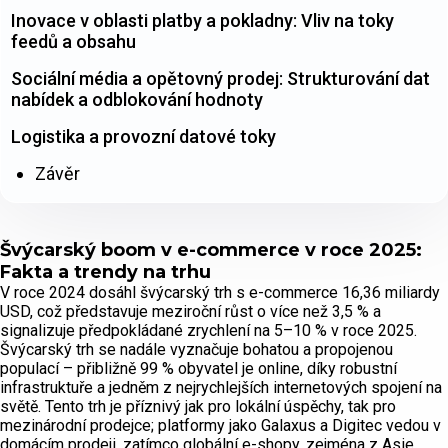
Inovace v oblasti platby a pokladny: Vliv na toky
feedů a obsahu
Sociální média a opětovný prodej: Strukturování dat
nabídek a odblokování hodnoty
Logistika a provozní datové toky
Závěr
Švýcarský boom v e-commerce v roce 2025:
Fakta a trendy na trhu
V roce 2024 dosáhl švýcarský trh s e-commerce 16,36 miliardy
USD, což představuje meziroční růst o více než 3,5 % a
signalizuje předpokládané zrychlení na 5–10 % v roce 2025.
Švýcarský trh se nadále vyznačuje bohatou a propojenou
populací – přibližně 99 % obyvatel je online, díky robustní
infrastruktuře a jedněm z nejrychlejších internetových spojení na
světě. Tento trh je příznivý jak pro lokální úspěchy, tak pro
mezinárodní prodejce; platformy jako Galaxus a Digitec vedou v
domácím prodeji, zatímco globální e-shopy, zejména z Asie,