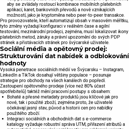
aby se zvládaly rostoucí kombinace mobilních platebních
aplikací, karet, bankovních převodů a nově vznikajících
možností, jako je kryptoměna nebo peer-to-peer transakce.
Pro provozovatele, kteří automatizují obsah v masovém měřítku,
tyto změny vyžadují konfiguraci v reálném čase a agilní
testování; mezinárodní prodejci, zejména, musí lokalizovat ikony
platebních metod, záruky a právní upozornění do svých PDP
stránek a přistávacích stránek pro švýcarské uživatele.
Sociální média a opětovný prodej:
Strukturování dat nabídek a odblokování
hodnoty
Vysoká penetrace sociálních médií ve Švýcarsku – Instagram,
LinkedIn a TikTok dosahují většiny populace – posunuje
strategie pro obchody na všech kanálech do popředí.
Zastoupení opětovného prodeje (více než 80% účast
spotřebitelů) taktéž mění pracovní postupy s obsahem:
Bohaté a přesné metadaty produktů jsou klíčové jak pro
nové, tak i použité zboží, zejména proto, že uživatelé
očekávají jasný stav, původ a historii cen pro nabídky
použitého zboží.
Integraci sociálních a obchodních dat s e-commerce
katalogy vyžaduje robustní správa UTM, přiřazení atributů a