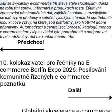
Jak se švýcarský e-commerce trh stává stále složitějším, důraz
na robustní správu informací o produktech roste. Efektivní
zpracování přeshraničních dat, zajištění souladu s rozvíjejícími
se daňovými předpisy a splnění vysokých standardů spotřebitelů
jsou klíčové výzvy, na které jsou platformy jako NotPIM dobře
připraveny. Automatizací a centralizací procesů katalogů mohou
e-commerce firmy lépe zvládat tyto podrobnosti a podporovat
trvale udržitelný růst na konkurenčním trhu.
Předchozí
10. kolokazivatel pro řečníky na E-
commerce Berlín Expo 2026: Posilování
komunitně řízených e-commerce
poznatků
Další
Globální akcelerace e-commerce: