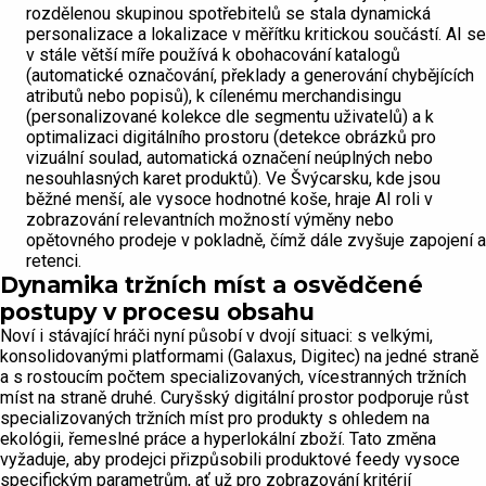
rozdělenou skupinou spotřebitelů se stala dynamická
personalizace a lokalizace v měřítku kritickou součástí. AI se
v stále větší míře používá k obohacování katalogů
(automatické označování, překlady a generování chybějících
atributů nebo popisů), k cílenému merchandisingu
(personalizované kolekce dle segmentu uživatelů) a k
optimalizaci digitálního prostoru (detekce obrázků pro
vizuální soulad, automatická označení neúplných nebo
nesouhlasných karet produktů). Ve Švýcarsku, kde jsou
běžné menší, ale vysoce hodnotné koše, hraje AI roli v
zobrazování relevantních možností výměny nebo
opětovného prodeje v pokladně, čímž dále zvyšuje zapojení a
retenci.
Dynamika tržních míst a osvědčené
postupy v procesu obsahu
Noví i stávající hráči nyní působí v dvojí situaci: s velkými,
konsolidovanými platformami (Galaxus, Digitec) na jedné straně
a s rostoucím počtem specializovaných, vícestranných tržních
míst na straně druhé. Curyšský digitální prostor podporuje růst
specializovaných tržních míst pro produkty s ohledem na
ekológii, řemeslné práce a hyperlokální zboží. Tato změna
vyžaduje, aby prodejci přizpůsobili produktové feedy vysoce
specifickým parametrům, ať už pro zobrazování kritérií