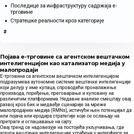
Последице за инфраструктуру садржаја е-
трговине
Стратешке реалности кроз категорије
#
Појава е-трговине са агентском вештачком
интелигенцијом као катализатор медија у
малопродаји
Е-трговина са агентском вештачком интелигенцијом
подразумева аутономне системе вештачке интелигенције
који делују у име купаца, спроводећи проналажење
производа, поређење, преговарање и куповину на
различитим платформама. Недавне анализе смештају овај
развој кроз бик и медвеђе сценарије за мреже
малопродајних медија (RMNs), истичући њен потенцијал да
или појача или еродира стратегије које се ослањају на
претраге и оглашавање на сајту.
Овај тренд се надовезује на постојећа укључивања, где
агенти вештачке интелигенције уграђени у интерфејсе за