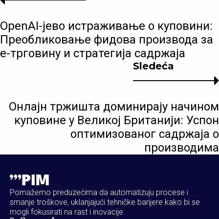
OpenAI-јево истраживање о куповини:
Преобликовање фидова производа за
е-трговину и стратегија садржаја
Sledeća
Онлајн тржишта доминирају начином
куповине у Великој Британији: Успон
оптимизованог садржаја о
производима
Pomažemo preduzećima da automatizuju procese i
smanje troškove, uklanjajući tehničke barijere kako bi se
mogli fokusirati na rast i inovacije.