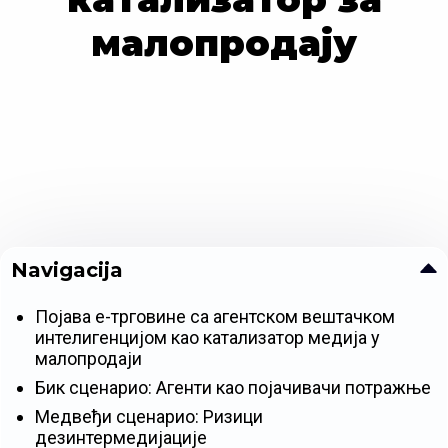
малопродају
Navigacija
Појава е-трговине са агентском вештачком
интелигенцијом као катализатор медија у
малопродаји
Бик сценарио: Агенти као појачивачи потражње
Медвеђи сценарио: Ризици
дезинтермедијације