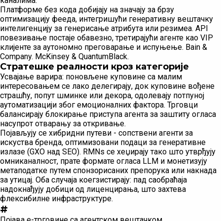
каналима.
Платформе без кода добијају на значају за брзу
оптимизацију фееда, интегришући генеративну вештачку
интелигенцију за генерисање атрибута или резимеа. API
повезивање постаје обавезно, третирајући агенте као VIP
клијенте за аутономно преговарање и испуњење. Bain &
Company. McKinsey & QuantumBlack.
Стратешке реалности кроз категорије
Усвајање варира: поновљене куповине са малим
интересовањем се лако делегирају, док куповине вођене
страшћу, попут шминке или декора, одолевају потпуној
аутоматизацији због емоционалних фактора. Трговци
балансирају блокирање приступа агента за заштиту огласа
насупрот отварању за откривање.
Појављују се хибридни путеви - сопствени агенти за
искуства бренда, оптимизовани подаци за генеративне
излазе (GXO над SEO). RMNs се хеџирају тако што утврђују
омниканалност, прате формате огласа LLM и монетизују
метаподатке путем спонзорисаних препорука или накнада
за утицај. Оба случаја коегзистирају: пад саобраћаја
надокнађују добици од лиценцирања, што захтева
флексибилне инфраструктуре.
#
Појава е-трговине са агентском вештачком