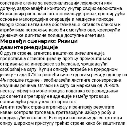
сопствене агенте за персонализацију лојалности или
допуну, задржавајући контролу унутар својих екосистема.
Конверзија расте како агенти смањују трење, проширујући
основне малопродајне операције и медијске приходе.
Google Cloud наглашава обогаћивање каталога сликом и
атрибутима потражње како би омогућио ово, креирајући
динамичке дигиталне полице доступне агентима.
Медвеђи сценарио: Ризици
дезинтермедијације
С друге стране, агентска вештачка интелигенција
представља егзистенцијалну претњу премештањем
откривања на интерфејсе за ћаскање, урушавајући
саобраћај на сајту. Купци описују потребе на природном
језику - сада 37% користећи више од осам речи, у односу на
4% прошле године - заобилазећи листинге спонзорисане
кључним речима. Огласи на сајту са маржама од 70-80%
нестају, офсајтна монетизација података се разводњава
док агенти агрегирају евиденције између трговаца,
остављајући радњу као отпорни ток.
Агенти трећих страна агрегирају и рангирају резултате
изван контроле трговаца, претварајући избор у робу и
еродирајући лојалност. Експерти напомињу да се трговци
опиру широком приступу трећих страна како би заштитили