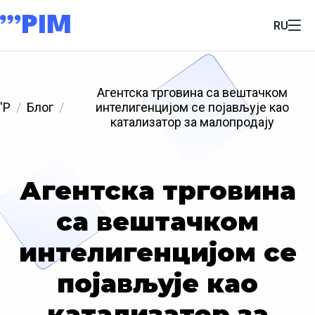
RU
Агентска трговина са вештачком
'P
Блог
интелигенцијом се појављује као
катализатор за малопродају
Агентска трговина
са вештачком
интелигенцијом се
појављује као
катализатор за