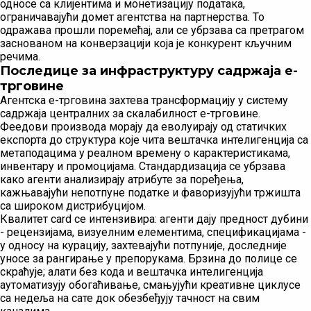
односе са клијентима и монетизацију података,
ограничавајући домет агентства на партнерства. То
одражава прошли поремећај, али се убрзава са претрагом
заснованом на конверзацији која је конкурент кључним
речима.
Последице за инфраструктуру садржаја е-
трговине
Агентска е-трговина захтева трансформацију у систему
садржаја централних за скалабилност е-трговине.
Феедови производа морају да еволуирају од статичких
експорта до структура које чита вештачка интелигенција са
метаподацима у реалном времену о карактеристикама,
инвентару и промоцијама. Стандардизација се убрзава
како агенти анализирају атрибуте за поређења,
кажњавајући непотпуне податке и фаворизујући тржишта
са широком дистрибуцијом.
Квалитет card се интензивира: агенти дају предност дубини
- рецензијама, визуелним елементима, спецификацијама -
у односу на курацију, захтевајући потпуније, доследније
уносе за рангирање у препорукама. Брзина до полице се
скраћује; алати без кода и вештачка интелигенција
аутоматизују обогаћивање, смањујући креативне циклусе
са недеља на сате док обезбеђују тачност на свим