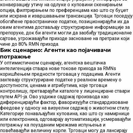
конверзацију утичу на одлуке о куповини скенирањем
опција, филтрирањем по преференцама као што су буџет
или исхрана и извршавањем трансакција. Трговци поседују
обогаћене првостраничке податке, позиционирајући их да
овим агентима достављају структуриране информације за
препоруке, док би агенти могли да заобиђу традиционалне
сајтове, угрожавајући приходе засноване на претрази који
чине до 80% RMN прихода.
Бик сценарио: Агенти као појачивачи
потражње
У оптимистичном сценарију, агентска вештачка
интелигенција ствара нове токове прихода за RMNs
коришћењем предности трговаца у подацима. Агенти
захтевају структуриране податке у реалном времену о
доступности, ценама и атрибутима, које трговци
контролишу, претварајући каталоге у лиценциране ствари
путем API-ја. Ово уздиже садржај производа као
диференцирајући фактор, фаворизујући стандардизоване
феедове у односу на визуелни садржај о животном стилу.
Категорије понављајућих куповина, као што су намирнице
или електроника, одговарају аутоматизацији, усмеравајући
потражњу ка поузданим мрежама испуњења и
повећавајући величину корпе. Трговци могу да лансирају