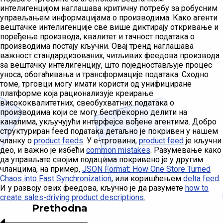
интелигенцијом наглашава критичну потребу за робусним
управљањем информацијама о производима. Како агенти
вештачке интелигенције све више диктирају откривање и
поређење производа, квалитет и тачност података о
производима постају кључни. Овај тренд наглашава
важност стандардизованих, читљивих феедова производа
за вештачку интелигенцију, што поједностављује процес
уноса, обогаћивања и трансформације података. Сходно
томе, трговци могу имати користи од унифициране
платформе која рационализује креирање
висококвалитетних, свеобухватних података о
производима који се могу беспрекорно делити на
каналима, укључујући интерфејсе вођене агентима. Добро
структуриран feed података детаљно је покривен у нашем
чланку о
product feeds
. У е-трговини,
product feed
је кључни
део, и важно је избећи
common mistakes
. Разумевање како
да управљате својим подацима покривено је у другим
чланцима, на пример,
JSON Format: How One Store Turned
Chaos into Fast Synchronization
, или коришћењем
delta feed
.
И у развоју ових феедова, кључно је да разумете
how to
create sales-driving product descriptions.
Prethodna