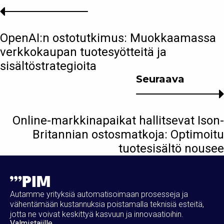
OpenAI:n ostotutkimus: Muokkaamassa
verkkokaupan tuotesyötteitä ja
sisältöstrategioita
Seuraava
Online-markkinapaikat hallitsevat Ison-
Britannian ostosmatkoja: Optimoitu
tuotesisältö nousee
Autamme yrityksiä automatisoimaan prosesseja ja
vähentämään kustannuksia poistamalla teknisiä esteitä,
jotta ne voivat keskittyä kasvuun ja innovaatioihin.
Valmistajille