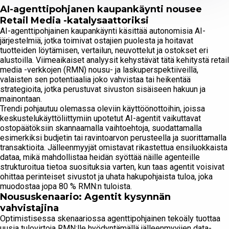
AI-agenttipohjanen kaupankäynti nousee
Retail Media -katalysaattoriksi
AI-agenttipohjainen kaupankäynti käsittää autonomisia AI-
järjestelmiä, jotka toimivat ostajien puolesta ja hoitavat
tuotteiden löytämisen, vertailun, neuvottelut ja ostokset eri
alustoilla. Viimeaikaiset analyysit kehystävät tätä kehitystä retail
media -verkkojen (RMN) nousu- ja laskuperspektiiveillä,
valaisten sen potentiaalia joko vahvistaa tai heikentää
strategioita, jotka perustuvat sivuston sisäiseen hakuun ja
mainontaan.
Trendi pohjautuu olemassa oleviin käyttöönottoihin, joissa
keskustelukäyttöliittymiin upotetut AI-agentit vaikuttavat
ostopäätöksiin skannaamalla vaihtoehtoja, suodattamalla
esimerkiksi budjetin tai ravintoarvon perusteella ja suorittamalla
transaktioita. Jälleenmyyjät omistavat rikastettua ensiluokkaista
dataa, mikä mahdollistaa heidän syöttää näille agenteille
strukturoitua tietoa suosituksia varten, kun taas agentit voisivat
ohittaa perinteiset sivustot ja uhata hakupohjaista tuloa, joka
muodostaa jopa 80 % RMN:n tuloista.
Noususkenaario: Agentit kysynnän
vahvistajina
Optimistisessa skenaariossa agenttipohjainen tekoäly tuottaa
uusia tulovirtoja RMN:lle hyödyntämällä jälleenmyyjien data-