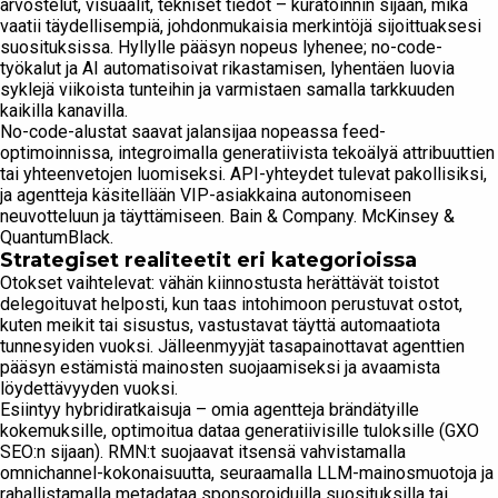
arvostelut, visuaalit, tekniset tiedot – kuratoinnin sijaan, mikä
vaatii täydellisempiä, johdonmukaisia merkintöjä sijoittuaksesi
suosituksissa. Hyllylle pääsyn nopeus lyhenee; no-code-
työkalut ja AI automatisoivat rikastamisen, lyhentäen luovia
syklejä viikoista tunteihin ja varmistaen samalla tarkkuuden
kaikilla kanavilla.
No-code-alustat saavat jalansijaa nopeassa feed-
optimoinnissa, integroimalla generatiivista tekoälyä attribuuttien
tai yhteenvetojen luomiseksi. API-yhteydet tulevat pakollisiksi,
ja agentteja käsitellään VIP-asiakkaina autonomiseen
neuvotteluun ja täyttämiseen. Bain & Company. McKinsey &
QuantumBlack.
Strategiset realiteetit eri kategorioissa
Otokset vaihtelevat: vähän kiinnostusta herättävät toistot
delegoituvat helposti, kun taas intohimoon perustuvat ostot,
kuten meikit tai sisustus, vastustavat täyttä automaatiota
tunnesyiden vuoksi. Jälleenmyyjät tasapainottavat agenttien
pääsyn estämistä mainosten suojaamiseksi ja avaamista
löydettävyyden vuoksi.
Esiintyy hybridiratkaisuja – omia agentteja brändätyille
kokemuksille, optimoitua dataa generatiivisille tuloksille (GXO
SEO:n sijaan). RMN:t suojaavat itsensä vahvistamalla
omnichannel-kokonaisuutta, seuraamalla LLM-mainosmuotoja ja
rahallistamalla metadataa sponsoroiduilla suosituksilla tai