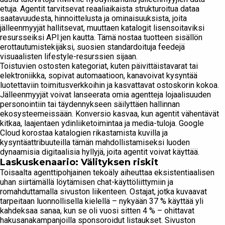
etuja. Agentit tarvitsevat reaaliaikaista strukturoitua dataa
saatavuudesta, hinnoittelusta ja ominaisuuksista, joita
jälleenmyyjät hallitsevat, muuttaen katalogit lisensoitaviksi
resursseiksi API:jen kautta. Tämä nostaa tuotteen sisällön
erottautumistekijäksi, suosien standardoituja feedejä
visuaalisten lifestyle-resurssien sijaan.
Toistuvien ostosten kategoriat, kuten päivittäistavarat tai
elektroniikka, sopivat automaatioon, kanavoivat kysyntää
luotettaviin toimitusverkkoihin ja kasvattavat ostoskorin kokoa.
Jälleenmyyjät voivat lanseerata omia agentteja lojaalisuuden
personointiin tai täydennykseen säilyttäen hallinnan
ekosysteemeissään. Konversio kasvaa, kun agentit vähentävät
kitkaa, laajentaen ydinliiketoimintaa ja media-tuloja. Google
Cloud korostaa katalogien rikastamista kuvilla ja
kysyntäattribuuteilla tämän mahdollistamiseksi luoden
dynaamisia digitaalisia hyllyjä, joita agentit voivat käyttää.
Laskuskenaario: Välityksen riskit
Toisaalta agenttipohjainen tekoäly aiheuttaa eksistentiaalisen
uhan siirtämällä löytämisen chat-käyttöliittymiin ja
romahduttamalla sivuston liikenteen. Ostajat, jotka kuvaavat
tarpeitaan luonnollisella kielellä – nykyään 37 % käyttää yli
kahdeksaa sanaa, kun se oli vuosi sitten 4 % – ohittavat
hakusanakampanjoilla sponsoroidut listaukset. Sivuston