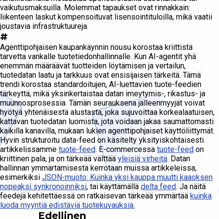
vaikutusmaksuilla. Molemmat tapaukset ovat rinnakkain:
liikenteen laskut kompensoituvat lisensointituloilla, mikä vaatii
joustavia infrastruktuureja.
#
Agenttipohjaisen kaupankäynnin nousu korostaa kriittistä
tarvetta vankalle tuotetiedonhallinnalle. Kun AI-agentit yhä
enemmän määräävät tuotteiden löytämisen ja vertailun,
tuotedatan laatu ja tarkkuus ovat ensisijaisen tärkeitä. Tämä
trendi korostaa standardoitujen, AI-luettavien tuote-feedien
tärkeyttä, mikä yksinkertaistaa datan imeytymis-, rikastus- ja
muunnosprosessia. Tämän seurauksena jälleenmyyjät voivat
hyötyä yhtenäisestä alustasta, joka sujuvoittaa korkealaatuisen,
kattavan tuotedatan luomista, jota voidaan jakaa saumattomasti
kaikilla kanavilla, mukaan lukien agenttipohjaiset käyttöliittymät.
Hyvin strukturoitu data-feed on käsitelty yksityiskohtaisesti
artikkelissamme
tuote-feed
. E-commercessa
tuote-feed
on
kriittinen pala, ja on tärkeää välttää
yleisiä virheitä
. Datan
hallinnan ymmärtämisestä kerrotaan muissa artikkeleissa,
esimerkiksi
JSON-muoto: Kuinka yksi kauppa muutti kaaoksen
nopeaksi synkronoinniksi
, tai käyttämällä
delta feed
. Ja näitä
feedejä kehitettäessä on ratkaisevan tärkeää ymmärtää
kuinka
luoda myyntiä edistäviä tuotekuvauksia.
Edellinen