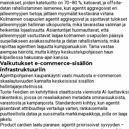
mainokset, joiden katetuotto on 70–80 %, katoavat, ja offsite-
datan rahallistaminen laimenee, kun agentit aggregoivat eri
jälleenmyyjien tietoja, jättäen myymälät kestävänä virtana.
Kolmannen osapuolen agentit aggregoivat ja sijoittavat tulokset
jälleenmyyjän hallinnan ulkopuolella, mikä tavarastaa valinnan ja
heikentää lojaalisuutta. Asiantuntijat huomauttavat, että
jälleenmyyjät vastustavat laajaa kolmannen osapuolen pääsyä
suojellakseen asiakassuhteita ja datan rahallistamista, mikä
rajoittaa agenttien laajuutta kumppanuuksiin. Tämä vastaa
aiempaa häiriötä, mutta kiihtyy keskustelupohjaisen haun
kilpaillessa hakusana-ajan kanssa.
Vaikutukset e-commerce-sisällön
infrastruktuuriin
Agenttipohjainen kaupankäynti vaatii muutosta e-commercen
skaalautuvuuden kannalta keskeisissä sisällön
hallintajärjestelmissä.
Tuote-feedien on kehityttävä staattisista viennistä AI-luettaviksi
rakenteiksi, joissa on reaaliaikainen metadata ominaisuuksista,
varastosta ja kampanjoista. Standardointi kiihtyy, kun agentit
jäsentävät attribuutteja vertailuja varten, rankaisemalla
puutteellista dataa ja suosimalla markkinapaikkoja, joilla on laaja
jakelu.
Product cardien laatu paranee: agentit priorisoivat syvyyden –