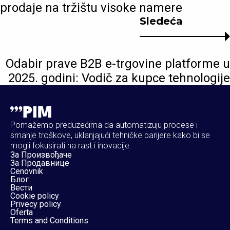
prodaje na tržištu visoke namere
Sledeća
Odabir prave B2B e-trgovine platforme u
2025. godini: Vodič za kupce tehnologije
Pomažemo preduzećima da automatizuju procese i
smanje troškove, uklanjajući tehničke barijere kako bi se
mogli fokusirati na rast i inovacije.
За Произвођаче
За Продавнице
Cenovnik
Блог
Вести
Cookie policy
Privecy policy
Oferta
Terms and Conditions