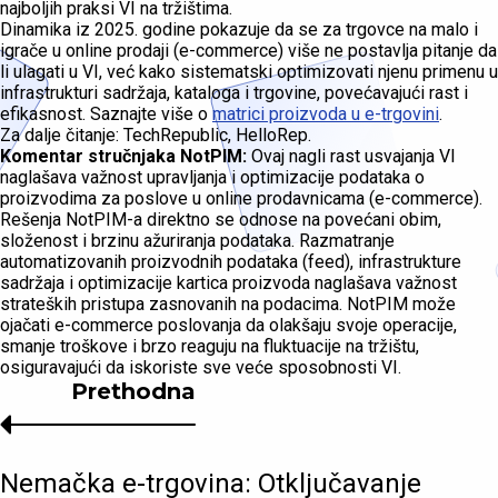
najboljih praksi VI na tržištima.
Dinamika iz 2025. godine pokazuje da se za trgovce na malo i
igrače u online prodaji (e-commerce) više ne postavlja pitanje da
li ulagati u VI, već kako sistematski optimizovati njenu primenu u
infrastrukturi sadržaja, kataloga i trgovine, povećavajući rast i
efikasnost. Saznajte više o
matrici proizvoda u e-trgovini
.
Za dalje čitanje: TechRepublic, HelloRep.
Komentar stručnjaka NotPIM:
Ovaj nagli rast usvajanja VI
naglašava važnost upravljanja i optimizacije podataka o
proizvodima za poslove u online prodavnicama (e-commerce).
Rešenja NotPIM-a direktno se odnose na povećani obim,
složenost i brzinu ažuriranja podataka. Razmatranje
automatizovanih proizvodnih podataka (feed), infrastrukture
sadržaja i optimizacije kartica proizvoda naglašava važnost
strateških pristupa zasnovanih na podacima. NotPIM može
ojačati e-commerce poslovanja da olakšaju svoje operacije,
smanje troškove i brzo reaguju na fluktuacije na tržištu,
osiguravajući da iskoriste sve veće sposobnosti VI.
Prethodna
Nemačka e-trgovina: Otključavanje