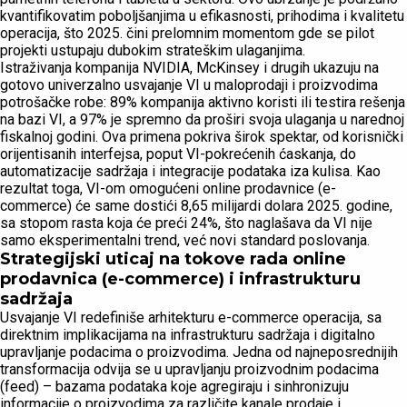
kvantifikovatim poboljšanjima u efikasnosti, prihodima i kvalitetu
operacija, što 2025. čini prelomnim momentom gde se pilot
projekti ustupaju dubokim strateškim ulaganjima.
Istraživanja kompanija NVIDIA, McKinsey i drugih ukazuju na
gotovo univerzalno usvajanje VI u maloprodaji i proizvodima
potrošačke robe: 89% kompanija aktivno koristi ili testira rešenja
na bazi VI, a 97% je spremno da proširi svoja ulaganja u narednoj
fiskalnoj godini. Ova primena pokriva širok spektar, od korisnički
orijentisanih interfejsa, poput VI-pokrećenih ćaskanja, do
automatizacije sadržaja i integracije podataka iza kulisa. Kao
rezultat toga, VI-om omogućeni online prodavnice (e-
commerce) će same dostići 8,65 milijardi dolara 2025. godine,
sa stopom rasta koja će preći 24%, što naglašava da VI nije
samo eksperimentalni trend, već novi standard poslovanja.
Strategijski uticaj na tokove rada online
prodavnica (e-commerce) i infrastrukturu
sadržaja
Usvajanje VI redefiniše arhitekturu e-commerce operacija, sa
direktnim implikacijama na infrastrukturu sadržaja i digitalno
upravljanje podacima o proizvodima. Jedna od najneposrednijih
transformacija odvija se u upravljanju proizvodnim podacima
(feed) – bazama podataka koje agregiraju i sinhronizuju
informacije o proizvodima za različite kanale prodaje i