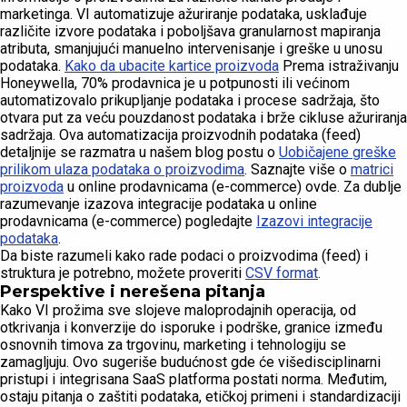
marketinga. VI automatizuje ažuriranje podataka, usklađuje
različite izvore podataka i poboljšava granularnost mapiranja
atributa, smanjujući manuelno intervenisanje i greške u unosu
podataka.
Kako da ubacite kartice proizvoda
Prema istraživanju
Honeywella, 70% prodavnica je u potpunosti ili većinom
automatizovalo prikupljanje podataka i procese sadržaja, što
otvara put za veću pouzdanost podataka i brže cikluse ažuriranja
sadržaja. Ova automatizacija proizvodnih podataka (feed)
detaljnije se razmatra u našem blog postu o
Uobičajene greške
prilikom ulaza podataka o proizvodima
. Saznajte više o
matrici
proizvoda
u online prodavnicama (e-commerce) ovde. Za dublje
razumevanje izazova integracije podataka u online
prodavnicama (e-commerce) pogledajte
Izazovi integracije
podataka
.
Da biste razumeli kako rade podaci o proizvodima (feed) i
struktura je potrebno, možete proveriti
CSV format
.
Perspektive i nerešena pitanja
Kako VI prožima sve slojeve maloprodajnih operacija, od
otkrivanja i konverzije do isporuke i podrške, granice između
osnovnih timova za trgovinu, marketing i tehnologiju se
zamagljuju. Ovo sugeriše budućnost gde će višedisciplinarni
pristupi i integrisana SaaS platforma postati norma. Međutim,
ostaju pitanja o zaštiti podataka, etičkoj primeni i standardizaciji