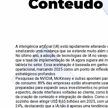
Conteúdo
A inteligência artificial (IA) está rapidamente alteran
sinalizando uma mudança que se estende muito além da
No último ano, a adoção de tecnologias de IA no varej
que a taxa de implementação de IA agora supera até m
tablets no setor. Essa aceleração é baseada em ganhos 
operacional, marcando 2025 como um ponto de inflexão
estratégicos profundos.
Pesquisas da NVIDIA, McKinsey e outras apontam para
de consumo: 89% das empresas estão ativamente usan
preparadas para expandir seus investimentos no próx
espectro, desde interfaces voltadas ao cliente, como 
da criação de conteúdo e integração de dados. Como co
sozinho deve atingir US$ 8,65 bilhões em 2025, com u
24%, destacando que a IA não é apenas uma tendência