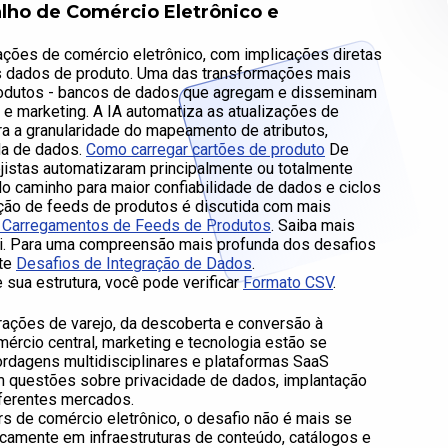
alho de Comércio Eletrônico e
rações de comércio eletrônico, com implicações diretas
dos dados de produto. Uma das transformações mais
rodutos - bancos de dados que agregam e disseminam
e marketing. A IA automatiza as atualizações de
a a granularidade do mapeamento de atributos,
da de dados.
Como carregar cartões de produto
De
istas automatizaram principalmente ou totalmente
o caminho para maior confiabilidade de dados e ciclos
ção de feeds de produtos é discutida com mais
 Carregamentos de Feeds de Produtos
. Saiba mais
ui. Para uma compreensão mais profunda dos desafios
lte
Desafios de Integração de Dados
.
sua estrutura, você pode verificar
Formato CSV
.
ações de varejo, da descoberta e conversão à
ércio central, marketing e tecnologia estão se
rdagens multidisciplinares e plataformas SaaS
m questões sobre privacidade de dados, implantação
iferentes mercados.
rs de comércio eletrônico, o desafio não é mais se
icamente em infraestruturas de conteúdo, catálogos e