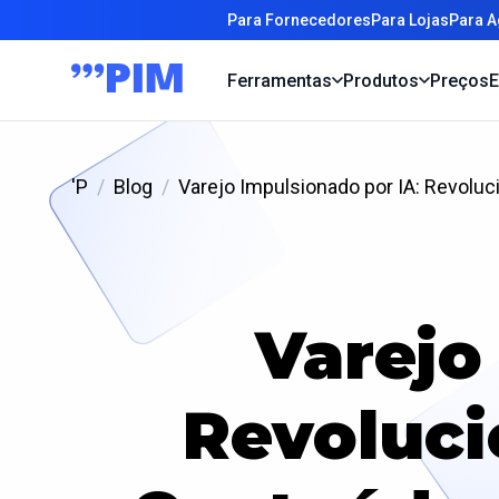
Para Fornecedores
Para Lojas
Para A
Ferramentas
Produtos
Preços
E
'P
Blog
Varejo Impulsionado por IA: Revol
Varejo
Revoluci