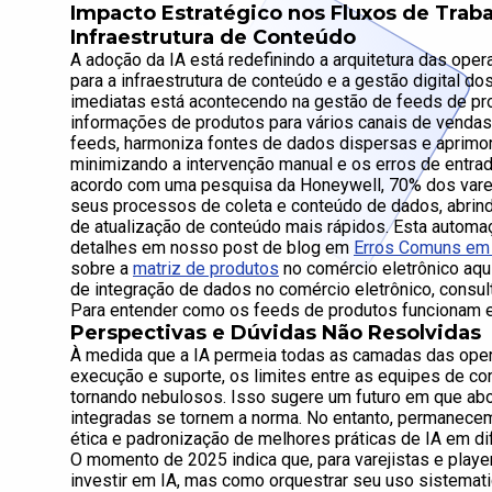
Impacto Estratégico nos Fluxos de Trab
Infraestrutura de Conteúdo
A adoção da IA está redefinindo a arquitetura das ope
para a infraestrutura de conteúdo e a gestão digital 
imediatas está acontecendo na gestão de feeds de p
informações de produtos para vários canais de vendas 
feeds, harmoniza fontes de dados dispersas e aprimor
minimizando a intervenção manual e os erros de entra
acordo com uma pesquisa da Honeywell, 70% dos varej
seus processos de coleta e conteúdo de dados, abrind
de atualização de conteúdo mais rápidos. Esta automa
detalhes em nosso post de blog em
Erros Comuns em
sobre a
matriz de produtos
no comércio eletrônico aq
de integração de dados no comércio eletrônico, consu
Para entender como os feeds de produtos funcionam e 
Perspectivas e Dúvidas Não Resolvidas
À medida que a IA permeia todas as camadas das oper
execução e suporte, os limites entre as equipes de com
tornando nebulosos. Isso sugere um futuro em que abo
integradas se tornem a norma. No entanto, permanece
ética e padronização de melhores práticas de IA em d
O momento de 2025 indica que, para varejistas e playe
investir em IA, mas como orquestrar seu uso sistemat