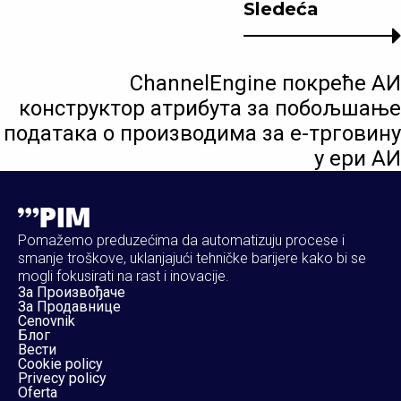
Sledeća
ChannelEngine покреће АИ
конструктор атрибута за побољшање
података о производима за е-трговину
у ери АИ
Pomažemo preduzećima da automatizuju procese i
smanje troškove, uklanjajući tehničke barijere kako bi se
mogli fokusirati na rast i inovacije.
За Произвођаче
За Продавнице
Cenovnik
Блог
Вести
Cookie policy
Privecy policy
Oferta