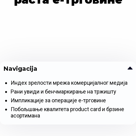
Navigacija
Индеx зрелости мрежа комерцијалног медија
Рани увиди и бенчмаркирање на тржишту
Импликације за операције е-трговине
Побољшање квалитета product card и брзине
асортимана