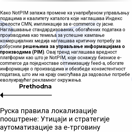
Како NotPIM запажа промене ка унапређеном управљању
подацима и квалитету каталога које наглашава Индекс
зрелости CMN, импликације за e-commerce су јасне.
Наглашавање стандардизованих, обогаћених података о
производима као темеља за успешне кампање
комерцијалних медија наглашава критичну потребу за
робусним
решењима за управљање информацијама о
производима (PIM)
. Овај тренд наглашава вредност
платформи као што је NotPIM, које оснажују бизнисе e-
commerce да поједноставе оптимизацију feed-а, обогате
информације о производима и обезбеде конзистентност
података, што им на крају омогућава да задовоље потребе
еволуирајућег рекламног окружења.
Prethodna
Руска правила локализације
пооштрене: Утицаји и стратегије
аутоматизације за е-трговину