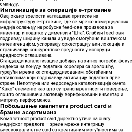
смањују.
Импликације за операције е-трговине
Овај оквир зрелости наглашава притиске на
инфраструктуру е-трговине, где се мреже комерцијалних
медија ослањају на робусне feеd-ове производа за
инвентар и податке у димензији "Шта". Слабији feеd-ови
подривају ширину канала и увиде омогућене вештачком
интелигенцијом, успоравају оркестрацију ван локације и
ограничавају конкурентске предности у испоруци
вредности оглашивача.
Стандарди каталогизације добијају на хитној потреби: фокус
индекса на понуду података корелира са зрелошћу,
гурајући мреже ка стандардизованим, обогаћеним
каталозима који подржавају активацију података прве
стране. Непотпуна или недоследна каталогизација омета
"Како" елементе као што су транспарентност и поверење,
пошто оглашивачи захтевају верификовани инвентар и
метрику перформанса.
Побољшање квалитета product card и
брзине асортимана
Комплетност product card директно утиче на снагу
медијског предлога — зреле мреже интегришу
висококвалитетне card са креативним могућностима за