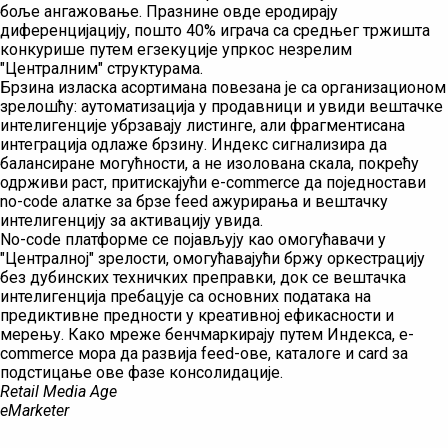
боље ангажовање. Празнине овде еродирају
диференцијацију, пошто 40% играча са средњег тржишта
конкурише путем егзекуције упркос незрелим
"Централним" структурама.
Брзина изласка асортимана повезана је са организационом
зрелошћу: аутоматизација у продавници и увиди вештачке
интелигенције убрзавају листинге, али фрагментисана
интеграција одлаже брзину. Индекс сигнализира да
балансиране могућности, а не изолована скала, покрећу
одрживи раст, притискајући e-commerce да поједностави
no-code алатке за брзе feed ажурирања и вештачку
интелигенцију за активацију увида.
No-code платформе се појављују као омогућавачи у
"Централној" зрелости, омогућавајући бржу оркестрацију
без дубинских техничких преправки, док се вештачка
интелигенција пребацује са основних података на
предиктивне предности у креативној ефикасности и
мерењу. Како мреже бенчмаркирају путем Индекса, e-
commerce мора да развија feеd-ове, каталоге и card за
подстицање ове фазе консолидације.
Retail Media Age
eMarketer