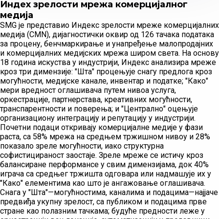
Индеx зрелости мрежа комерцијалног
медија
SMG је представио Индекс зрелости мреже комерцијалних
медија (CMN), дијагностички оквир од 126 тачака података
за процену, бенчмаркирање и унапређење малопродајних
и комерцијалних медијских мрежа широм света. На основу
18 година искуства у индустрији, Индекс анализира мреже
кроз три димензије: "Шта" процењује снагу предлога кроз
могућности, медијске канале, инвентар и податке; "Како"
мери вредност оглашивача путем нивоа услуга,
оркестрације, партнерстава, креативних могућности,
транспарентности и поверења; и "Централно" оцењује
организациону интеграцију и репутацију у индустрији.
Почетни подаци откривају комерцијалне медије у фази
раста, са 58% мрежа на средњем тржишном нивоу и 28%
показало зреле могућности, иако структурна
софистицираност заостаје. Зреле мреже се истичу кроз
балансиране перформансе у свим димензијама, док 40%
играча са средњег тржишта одговара или надмашује их у
"Како" елементима као што је ангажовање оглашивача.
Снага у "Шта"—могућностима, каналима и подацима—најјаче
предвиђа укупну зрелост, са публиком и подацима прве
стране као полазним тачкама; будуће предности леже у