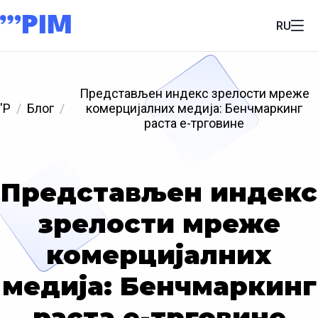
RU
Представљен индекс зрелости мреже
'P
Блог
комерцијалних медија: Бенчмаркинг
раста е-трговине
Представљен индекс
зрелости мреже
комерцијалних
медија: Бенчмаркинг
раста е-трговине